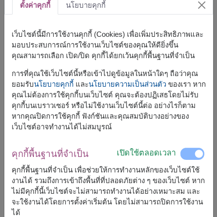
ตั้งค่าคุกกี้
นโยบายคุกกี้
ของขวัญสำหรับองค์กร
2
เว็บไซต์นี้มีการใช้งานคุกกี้ (Cookies) เพื่อเพิ่มประสิทธิภาพและ
วันวาเลนไทน์
6
มอบประสบการณ์การใช้งานเว็บไซต์ของคุณให้ดียิ่งขึ้น
คุณสามารถเลือก เปิด/ปิด คุกกี้ได้ยกเว้นคุกกี้พื้นฐานที่จำเป็น
กระเช้าดอกไม้
1
การที่คุณใช้เว็บไซต์นี้หรือเข้าไปดูข้อมูลในหน้าใดๆ ถือว่าคุณ
เกร็ดความรู้
18
ยอมรับ
นโยบายคุกกี้
และ
นโยบายความเป็นส่วนตัว
ของเรา หาก
คุณไม่ต้องการใช้คุกกี้บนเว็บไซต์ คุณจะต้องปฏิเสธโดยไม่รับ
เทศกาลวันคริสต์มาส
8
คุกกี้บนเบราวเซอร์ หรือไม่ใช้งานเว็บไซต์นี้ต่อ อย่างไรก็ตาม
หากคุณปิดการใช้คุกกี้ ฟังก์ชันและคุณสมบัติบางอย่างของ
ร้านดอกไม้
8
เว็บไซต์อาจทำงานได้ไม่สมบูรณ์
กระเช้าผลไม้
4
เปิดใช้ตลอดเวลา
คุกกี้พื้นฐานที่จำเป็น
เทศกาลสงกรานต์
3
คุกกี้พื้นฐานที่จำเป็น เพื่อช่วยให้การทำงานหลักของเว็บไซต์ใช้
งานได้ รวมถึงการเข้าถึงพื้นที่ที่ปลอดภัยต่าง ๆ ของเว็บไซต์ หาก
ช่อดอกไม้
5
ไม่มีคุกกี้นี้เว็บไซต์จะไม่สามารถทำงานได้อย่างเหมาะสม และ
จะใช้งานได้โดยการตั้งค่าเริ่มต้น โดยไม่สามารถปิดการใช้งาน
ได้
แจกันดอกไม้
1