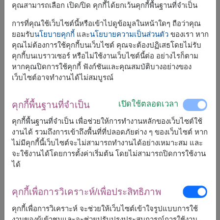
คุณสามารถเลือก เปิด/ปิด คุกกี้ได้ยกเว้นคุกกี้พื้นฐานที่จำเป็น
Birthday Gifts
Flower Bouquets
การที่คุณใช้เว็บไซต์นี้หรือเข้าไปดูข้อมูลในหน้าใดๆ ถือว่าคุณ
ยอมรับ
นโยบายคุกกี้
และ
นโยบายความเป็นส่วนตัว
ของเรา หาก
Birthday Gifts
Bangkok Florist
คุณไม่ต้องการใช้คุกกี้บนเว็บไซต์ คุณจะต้องปฏิเสธโดยไม่รับ
คุกกี้บนเบราวเซอร์ หรือไม่ใช้งานเว็บไซต์นี้ต่อ อย่างไรก็ตาม
carnation / คาร์เนชั่น
Card Message
หากคุณปิดการใช้คุกกี้ ฟังก์ชันและคุณสมบัติบางอย่างของ
เว็บไซต์อาจทำงานได้ไม่สมบูรณ์
Chocolate
Combo Gifts Set
เปิดใช้ตลอดเวลา
คุกกี้พื้นฐานที่จำเป็น
flower / ดอกไม้
Congratulation Gift Baskets
คุกกี้พื้นฐานที่จำเป็น เพื่อช่วยให้การทำงานหลักของเว็บไซต์ใช้
Flower Delivery Bangkok
Flower shop
งานได้ รวมถึงการเข้าถึงพื้นที่ที่ปลอดภัยต่าง ๆ ของเว็บไซต์ หาก
ไม่มีคุกกี้นี้เว็บไซต์จะไม่สามารถทำงานได้อย่างเหมาะสม และ
Flower shop near me
จะใช้งานได้โดยการตั้งค่าเริ่มต้น โดยไม่สามารถปิดการใช้งาน
ได้
flowers bouquet with money / ช่อ
เงิน / ช่อแบงค์
คุกกี้เพื่อการวิเคราะห์/เพื่อประสิทธิภาพ
gerbera / เยอบีร่า
Fruit Baskets
คุกกี้เพื่อการวิเคราะห์ จะช่วยให้เว็บไซต์เข้าใจรูปแบบการใช้
งานของผู้เข้าชมและจะช่วยปรับปรุงประสบการณ์การใช้งาน