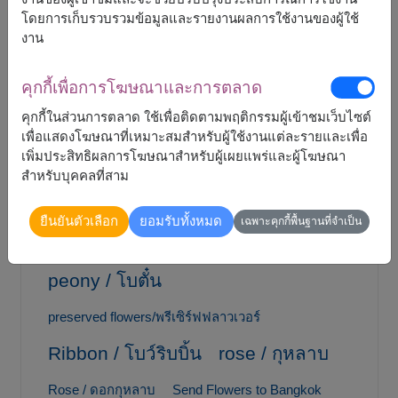
gift / ของขวัญ
โดยการเก็บรวบรวมข้อมูลและรายงานผลการใช้งานของผู้ใช้
งาน
gift basket / กระเช้าของขวัญ
Gift for mom
คุกกี้เพื่อการโฆษณาและการตลาด
Graduation Bouquet
คุกกี้ในส่วนการตลาด ใช้เพื่อติดตามพฤติกรรมผู้เข้าชมเว็บไซต์
gypsophila / ยิปโซฟิลล่า
เพื่อแสดงโฆษณาที่เหมาะสมสำหรับผู้ใช้งานแต่ละรายและเพื่อ
เพิ่มประสิทธิผลการโฆษณาสำหรับผู้เผยแพร่และผู้โฆษณา
Hydrangea / ไฮเดรนเยีย
lily / ลิลลี่
สำหรับบุคคลที่สาม
Mother's Day
MoneyGift / ของขวัญธนบัตร
ยืนยันตัวเลือก
ยอมรับทั้งหมด
เฉพาะคุกกี้พื้นฐานที่จำเป็น
Online gifts
Peony / ดอกโบตั๋น
peony / โบตั๋น
preserved flowers/พรีเซิร์ฟฟลาวเวอร์
Ribbon / โบว์ริบบิ้น
rose / กุหลาบ
Rose / ดอกกุหลาบ
Send Flowers to Bangkok