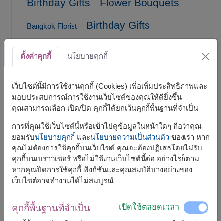
Birthday Gifts
Flower Bouquets
Birthday Gifts
Bangkok Florist
carnation / คาร์เนชั่น
Card Message
ตั้งค่าคุกกี้
นโยบายคุกกี้
Chocolate
Combo Gifts Set
เว็บไซต์นี้มีการใช้งานคุกกี้ (Cookies) เพื่อเพิ่มประสิทธิภาพและ
flower / ดอกไม้
Congratulation Gift Baskets
มอบประสบการณ์การใช้งานเว็บไซต์ของคุณให้ดียิ่งขึ้น
คุณสามารถเลือก เปิด/ปิด คุกกี้ได้ยกเว้นคุกกี้พื้นฐานที่จำเป็น
Flower Delivery Bangkok
Flower shop
การที่คุณใช้เว็บไซต์นี้หรือเข้าไปดูข้อมูลในหน้าใดๆ ถือว่าคุณ
Flower shop near me
ยอมรับ
นโยบายคุกกี้
และ
นโยบายความเป็นส่วนตัว
ของเรา หาก
คุณไม่ต้องการใช้คุกกี้บนเว็บไซต์ คุณจะต้องปฏิเสธโดยไม่รับ
flowers bouquet with money / ช่อ
คุกกี้บนเบราวเซอร์ หรือไม่ใช้งานเว็บไซต์นี้ต่อ อย่างไรก็ตาม
เงิน / ช่อแบงค์
หากคุณปิดการใช้คุกกี้ ฟังก์ชันและคุณสมบัติบางอย่างของ
เว็บไซต์อาจทำงานได้ไม่สมบูรณ์
gerbera / เยอบีร่า
Fruit Baskets
เปิดใช้ตลอดเวลา
คุกกี้พื้นฐานที่จำเป็น
gift / ของขวัญ