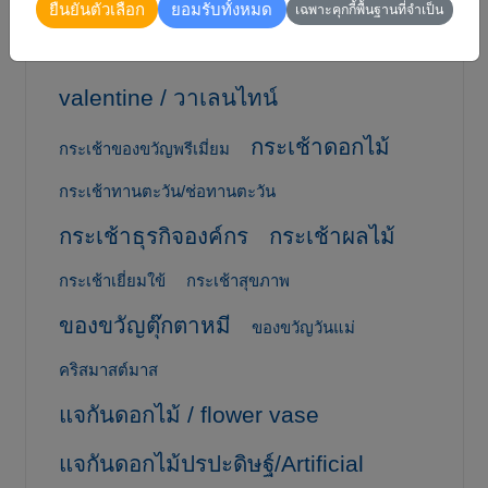
sunflower / ทานตะวัน
ยืนยันตัวเลือก
ยอมรับทั้งหมด
เฉพาะคุกกี้พื้นฐานที่จำเป็น
tulip / ทิวลิป
Teddy Bears
valentine / วาเลนไทน์
กระเช้าดอกไม้
กระเช้าของขวัญพรีเมี่ยม
กระเช้าทานตะวัน/ช่อทานตะวัน
กระเช้าธุรกิจองค์กร
กระเช้าผลไม้
กระเช้าเยี่ยมใข้
กระเช้าสุขภาพ
ของขวัญตุ๊กตาหมี
ของขวัญวันแม่
คริสมาสต์มาส
แจกันดอกไม้ / flower vase
แจกันดอกไม้ปรปะดิษฐ์/Artificial