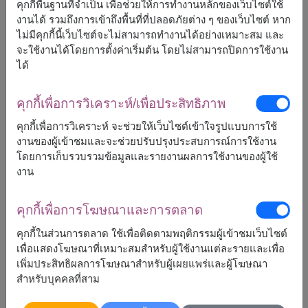
คุกกี้พื้นฐานที่จำเป็น เพื่อช่วยให้การทำงานหลักของเว็บไซต์ใช้
gift basket / กระเช้าของขวัญ
งานได้ รวมถึงการเข้าถึงพื้นที่ที่ปลอดภัยต่าง ๆ ของเว็บไซต์ หาก
ไม่มีคุกกี้นี้เว็บไซต์จะไม่สามารถทำงานได้อย่างเหมาะสม และ
Gift for mom
Graduation Bouquet
จะใช้งานได้โดยการตั้งค่าเริ่มต้น โดยไม่สามารถปิดการใช้งาน
ได้
gypsophila / ยิปโซฟิลล่า
Hydrangea / ไฮเดรนเยีย
คุกกี้เพื่อการวิเคราะห์/เพื่อประสิทธิภาพ
lily / ลิลลี่
คุกกี้เพื่อการวิเคราะห์ จะช่วยให้เว็บไซต์เข้าใจรูปแบบการใช้
Mother's Day
MoneyGift / ของขวัญธนบัตร
งานของผู้เข้าชมและจะช่วยปรับปรุงประสบการณ์การใช้งาน
โดยการเก็บรวบรวมข้อมูลและรายงานผลการใช้งานของผู้ใช้
Online gifts
Peony / ดอกโบตั๋น
งาน
peony / โบตั๋น
คุกกี้เพื่อการโฆษณาและการตลาด
preserved flowers/พรีเซิร์ฟฟลาวเวอร์
คุกกี้ในส่วนการตลาด ใช้เพื่อติดตามพฤติกรรมผู้เข้าชมเว็บไซต์
เพื่อแสดงโฆษณาที่เหมาะสมสำหรับผู้ใช้งานแต่ละรายและเพื่อ
Ribbon / โบว์ริบบิ้น
rose / กุหลาบ
เพิ่มประสิทธิผลการโฆษณาสำหรับผู้เผยแพร่และผู้โฆษณา
สำหรับบุคคลที่สาม
Rose / ดอกกุหลาบ
Send Flowers to Bangkok
Spa Gift Baskets