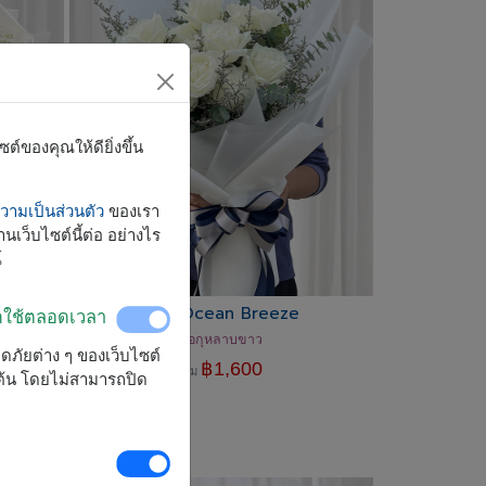
์ของคุณให้ดียิ่งขึ้น
ามเป็นส่วนตัว
ของเรา
นเว็บไซต์นี้ต่อ อย่างไร
์
The Ocean Breeze
ิดใช้ตลอดเวลา
ช่อกุหลาบขาว
ลอดภัยต่าง ๆ ของเว็บไซต์
฿
1,600
เริ่ม
มต้น โดยไม่สามารถปิด
-
฿
100