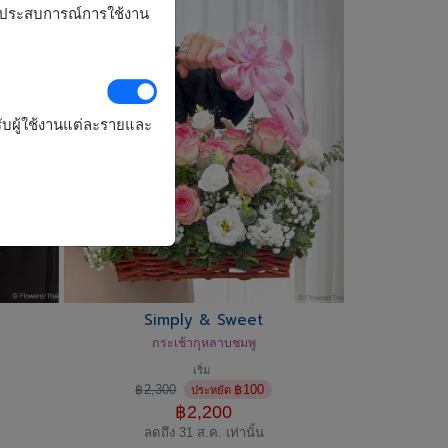
รุงประสบการณ์การใช้งาน
ับผู้ใช้งานแต่ละรายและ
Simply & Sweet
กระเช้ากุหลาบชมพู
เริ่ม
฿
2,300
฿
100
ประหยัด
฿
2,200
ลดถึง 31 ส.ค. เท่านั้น