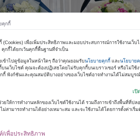
ุกกี้
กกี้ (Cookies) เพื่อเพิ่มประสิทธิภาพและมอบประสบการณ์การใช้งานเว็บไซต
ุกกี้ได้ยกเว้นคุกกี้พื้นฐานที่จำเป็น
รือเข้าไปดูข้อมูลในหน้าใดๆ ถือว่าคุณยอมรับ
นโยบายคุกกี้
และ
นโยบายคว
้บนเว็บไซต์ คุณจะต้องปฏิเสธโดยไม่รับคุกกี้บนเบราวเซอร์ หรือไม่ใช้งา
กกี้ ฟังก์ชันและคุณสมบัติบางอย่างของเว็บไซต์อาจทำงานได้ไม่สมบูรณ
Whispers Of Love
Heartfelt Sentiment
เป
ช่อไฮเดรนเยีย & ช่อกุหลาบ
ช่อกุหลาบขาว
ื่อช่วยให้การทำงานหลักของเว็บไซต์ใช้งานได้ รวมถึงการเข้าถึงพื้นที่ที่ป
฿
1,800
เริ่ม
เริ่ม
ต์จะไม่สามารถทำงานได้อย่างเหมาะสม และจะใช้งานได้โดยการตั้งค่าเริ่
฿
2,500
฿
200
ประหยัด
฿
2,300
ลดถึง 31 ส.ค. เท่านั้น
ห์/เพื่อประสิทธิภาพ