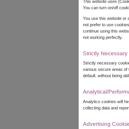
This website uses (Cooki
You can turn on/off cooki
You use this website or
not prefer to use cookie
continue using this webs
not working perfectly.
Strictly Necessary
Strictly necessary cookie
various secure areas of t
default. without being abl
Analytical/Perfor
Analytics cookies will h
collecting data and repor
Advertising Cooki