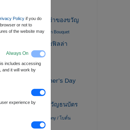
gift / ของขวัญ
rivacy Policy
if you do
gift basket / กระเช้าของขวัญ
browser or not to
tures of the website may
Gift for mom
Graduation Bouquet
gypsophila / ยิปโซฟิลล่า
Always On
Healthy Baskets
This includes accessing
Hydrangea / ไฮเดรนเยีย
 and it will work by
International Mother’s Day
lily / ลิลลี่
e user experience by
MoneyGift / ของขวัญธนบัตร
Mother's Day
peony / โบตั๋น
Peony / ดอกโบตั๋น