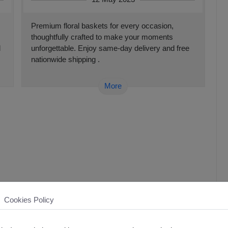
Premium floral baskets for every occasion,
thoughtfully crafted to make your moments
d
unforgettable. Enjoy same-day delivery and free
nationwide shipping .
More
Cookies Policy