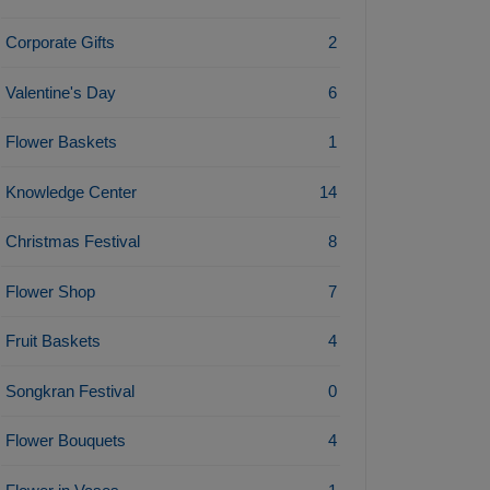
Corporate Gifts
2
Valentine's Day
6
Flower Baskets
1
Knowledge Center
14
Christmas Festival
8
Flower Shop
7
Fruit Baskets
4
Songkran Festival
0
Flower Bouquets
4