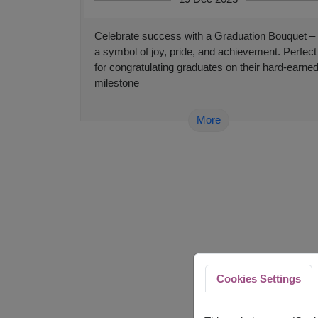
Celebrate success with a Graduation Bouquet –
a symbol of joy, pride, and achievement. Perfect
for congratulating graduates on their hard-earne
milestone
More
Cookies Settings