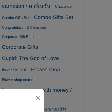
carnation / คาร์เนชั่น
Chocolate
Combo Gifts Set
Combo Gifts Set
Congratulation Gift Baskets
Corporate Gift Baskets
Corporate Gifts
Cupid: The God of Love
Flower shop
flower / ดอกไม้
Flower shop near me
flowers bouquet with money /
ช่อเงิน / ช่อแบงค์
Fruit Baskets
gerbera / เยอบีร่า