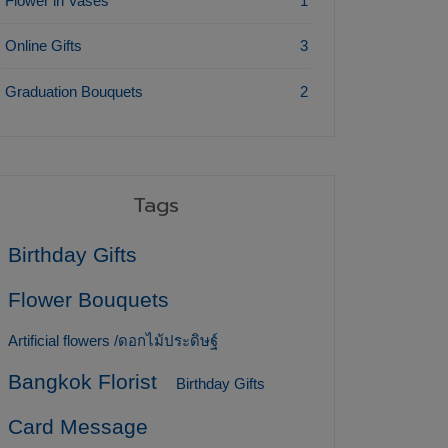
Flower in Vases
1
Online Gifts
3
Graduation Bouquets
2
Tags
Birthday Gifts
Flower Bouquets
Artificial flowers /ดอกไม้ประดิษฐ์
Bangkok Florist
Birthday Gifts
Card Message