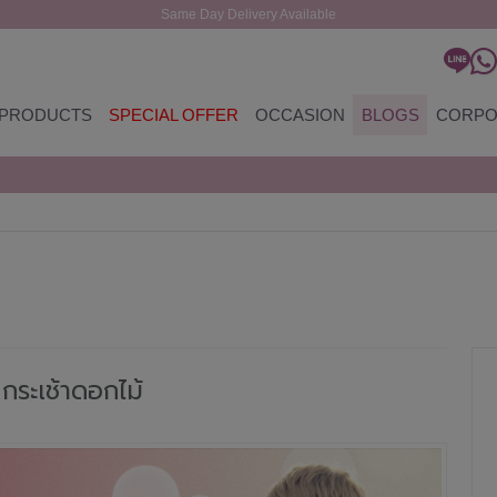
Same Day Delivery Available
PRODUCTS
SPECIAL OFFER
OCCASION
BLOGS
CORPO
g
กระเช้าดอกไม้