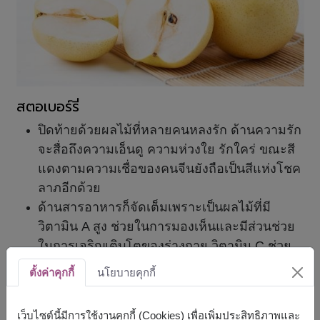
สตอเบอร์รี่
ปิดท้ายด้วยผลไม้ที่หลายคนหลงรัก ด้านความรัก
จะสื่อถึงความเอ็นดู ความห่วงใย รักใคร่ ขณะสี
แดงตามความเชื่อของคนจีนยังถือเป็นสีแห่งโชค
ลาภอีกด้วย
ด้านสารอาหารก็จัดเต็มเพราะเป็นผลไม้ที่มี
วิตามิน A สูง ช่วยในการมองเห็นและมีส่วนช่วย
ในการเจริญเติบโตของร่างกาย วิตามิน C ช่วย
ให้หลอดเลือดแข็งแรง มีส่วนช่วยในกระบวนการ
ตั้งค่าคุกกี้
นโยบายคุกกี้
ต่อต้านอนุมูลอิสระ มีแคลเซียมสูง ช่วยใน
กระบวนการสร้างกระดูกและฟันที่แข็งแรง
เว็บไซต์นี้มีการใช้งานคุกกี้ (Cookies) เพื่อเพิ่มประสิทธิภาพและ