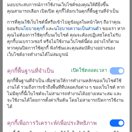
มอบประสบการณ์การใช้งานเว็บไซต์ของคุณให้ดียิ่งขึ้น
คุณสามารถเลือก เปิด/ปิด คุกกี้ได้ยกเว้นคุกกี้พื้นฐานที่จำเป็น
การที่คุณใช้เว็บไซต์นี้หรือเข้าไปดูข้อมูลในหน้าใดๆ ถือว่าคุณ
ยอมรับ
นโยบายคุกกี้
และ
นโยบายความเป็นส่วนตัว
ของเรา หาก
คุณไม่ต้องการใช้คุกกี้บนเว็บไซต์ คุณจะต้องปฏิเสธโดยไม่รับ
คุกกี้บนเบราวเซอร์ หรือไม่ใช้งานเว็บไซต์นี้ต่อ อย่างไรก็ตาม
หากคุณปิดการใช้คุกกี้ ฟังก์ชันและคุณสมบัติบางอย่างของ
เว็บไซต์อาจทำงานได้ไม่สมบูรณ์
เปิดใช้ตลอดเวลา
คุกกี้พื้นฐานที่จำเป็น
คุกกี้พื้นฐานที่จำเป็น เพื่อช่วยให้การทำงานหลักของเว็บไซต์ใช้
งานได้ รวมถึงการเข้าถึงพื้นที่ที่ปลอดภัยต่าง ๆ ของเว็บไซต์ หาก
ไม่มีคุกกี้นี้เว็บไซต์จะไม่สามารถทำงานได้อย่างเหมาะสม และ
บทสรุป
จะใช้งานได้โดยการตั้งค่าเริ่มต้น โดยไม่สามารถปิดการใช้งาน
ได้
ใครที่กำลังวางแผนจัด
กระเช้าผลไม้
เพื่อมอบให้
กับคนที่คุณรักก็สามารถนำเอาผลไม้ทั้ง 5 ชนิดนี้
คุกกี้เพื่อการวิเคราะห์/เพื่อประสิทธิภาพ
ไปใส่รวมเอาไว้ได้เลย หรือใครอยากจะจัดแยก