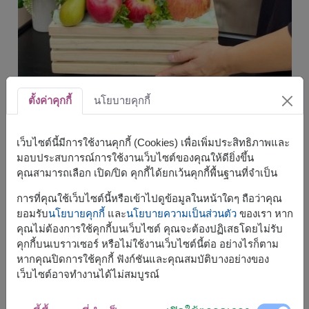
ตั้งค่าคุกกี้
นโยบายคุกกี้
เยี่ยมไข้
/
เว็บไซต์นี้มีการใช้งานคุกกี้ (Cookies) เพื่อเพิ่มประสิทธิภาพและ
เพื่อส่งกำลังใจและคำอวยพร
สุขภาพ
มอบประสบการณ์การใช้งานเว็บไซต์ของคุณให้ดียิ่งขึ้น
คุณสามารถเลือก เปิด/ปิด คุกกี้ได้ยกเว้นคุกกี้พื้นฐานที่จำเป็น
ของขวัญให้
แสดงถึงความเคารพและความ
การที่คุณใช้เว็บไซต์นี้หรือเข้าไปดูข้อมูลในหน้าใดๆ ถือว่าคุณ
ผู้ใหญ่
กตัญญู
ยอมรับ
นโยบายคุกกี้
และ
นโยบายความเป็นส่วนตัว
ของเรา หาก
คุณไม่ต้องการใช้คุกกี้บนเว็บไซต์ คุณจะต้องปฏิเสธโดยไม่รับ
เทศกาลปีใหม่
/
สื่อถึงความเจริญรุ่งเรืองและความ
คุกกี้บนเบราวเซอร์ หรือไม่ใช้งานเว็บไซต์นี้ต่อ อย่างไรก็ตาม
หากคุณปิดการใช้คุกกี้ ฟังก์ชันและคุณสมบัติบางอย่างของ
ตรุษจีน
สุข
เว็บไซต์อาจทำงานได้ไม่สมบูรณ์
สำหรับงานเลื่อนตำแหน่ง หรือ
แสดงความยินดี