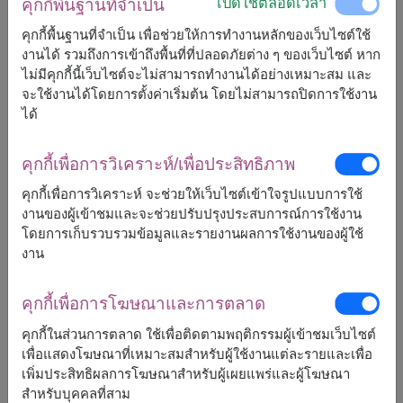
เปิดใช้ตลอดเวลา
คุกกี้พื้นฐานที่จำเป็น
โอกาสสำคัญในชีวิต
คุกกี้พื้นฐานที่จำเป็น เพื่อช่วยให้การทำงานหลักของเว็บไซต์ใช้
งานได้ รวมถึงการเข้าถึงพื้นที่ที่ปลอดภัยต่าง ๆ ของเว็บไซต์ หาก
ไม่มีคุกกี้นี้เว็บไซต์จะไม่สามารถทำงานได้อย่างเหมาะสม และ
📸
เพิ่มความพิเศษด้วยการจัดกระเช้าแบบ
จะใช้งานได้โดยการตั้งค่าเริ่มต้น โดยไม่สามารถปิดการใช้งาน
พรีเมีย
ม
ได้
การจัดผลไม้ให้สวยงามในกระเช้าที่เลือกอย่างดี
จะทำให้ของขวัญธรรมดากลายเป็นของขวัญที่น่า
คุกกี้เพื่อการวิเคราะห์/เพื่อประสิทธิภาพ
จดจำ Flowers2Thailand มีบริการคัดสรรผลไม้
คุกกี้เพื่อการวิเคราะห์ จะช่วยให้เว็บไซต์เข้าใจรูปแบบการใช้
คุณภาพระดับพรีเมียม พร้อมจัดตกแต่งโดยทีม
งานของผู้เข้าชมและจะช่วยปรับปรุงประสบการณ์การใช้งาน
งานมืออาชีพ
โดยการเก็บรวบรวมข้อมูลและรายงานผลการใช้งานของผู้ใช้
งาน
บทสรุป
ไม่ว่าจะกี่ยุคกี่สมัย กระเช้าผลไม้ยังคงเป็นของ
คุกกี้เพื่อการโฆษณาและการตลาด
ขวัญที่สื่อถึงความห่วงใยและความจริงใจได้ดี
คุกกี้ในส่วนการตลาด ใช้เพื่อติดตามพฤติกรรมผู้เข้าชมเว็บไซต์
ที่สุด และยิ่งเมื่อจับคู่กับการจัดที่พิถีพิถันและ
เพื่อแสดงโฆษณาที่เหมาะสมสำหรับผู้ใช้งานแต่ละรายและเพื่อ
บริการจัดส่งที่รวดเร็ว กระเช้าผลไม้จะกลายเป็น
เพิ่มประสิทธิผลการโฆษณาสำหรับผู้เผยแพร่และผู้โฆษณา
สำหรับบุคคลที่สาม
ของขวัญที่ผู้รับจดจำไปอีกนาน