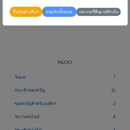
Fruit Baskets
เลือก...
.
..คุณภาพจาก
🍎
ยืนยันตัวเลือก
ยอมรับทั้งหมด
เฉพาะคุกกี้พื้นฐานที่จำเป็น
Flowers2Thailand วันนี้ — ฟรีค่าจัดส่งทั่วไทย
พร้อมการันตีความสดใหม่
หมวด
วันแม่
7
กระเช้าของขวัญ
11
ของขวัญสำหรับองค์กร
2
วันวาเลนไทน์
6
กระเช้าดอกไม้
1