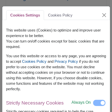
Card Message
Cookies Settings
Cookies Policy
carnation / คาร์เนชั่น
Chocolate
This website uses (Cookies) to optimize and improve user
Combo Gifts Set
Combo Gifts Set
experience to be better.
You can turn on/off cookies except for basic cookies that are
Congratulation Gift Baskets
required.
Corporate Gifts
Corporate Gift Baskets
You use this website or access to any page, you are agreeing
to accept
Cookies Policy
and
Privacy Policy
if you do not
Cupid: The God of Love
prefer to use cookies on the website. You must decline
without accepting cookies on your browser or not to continue
Flower shop
flower / ดอกไม้
using this website. However, if you choose disable cookies,
some functions and features of the website may not working
Flower shop near me
perfectly.
flowers bouquet with money / ช่อ
เงิน / ช่อแบงค์
Always On
Strictly Necessary Cookies
Strictly necessary cookies required is to help the core