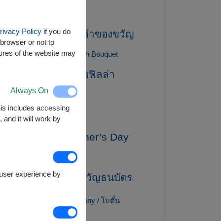
gift / ของขวัญ
rivacy Policy
if you do
gift basket / กระเช้าของขวัญ
browser or not to
tures of the website may
Gift for mom
Graduation Bouquet
gypsophila / ยิปโซฟิลล่า
Always On
Healthy Baskets
This includes accessing
Hydrangea / ไฮเดรนเยีย
 and it will work by
International Mother’s Day
lily / ลิลลี่
e user experience by
MoneyGift / ของขวัญธนบัตร
Mother's Day
peony / โบตั๋น
Peony / ดอกโบตั๋น