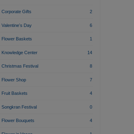
Corporate Gifts
2
Valentine's Day
6
Flower Baskets
1
Knowledge Center
14
Christmas Festival
8
Flower Shop
7
Fruit Baskets
4
Songkran Festival
0
Flower Bouquets
4