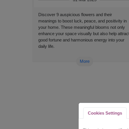
Discover 9 auspicious flowers and their
meanings to boost luck, peace, and positivity in
your home. These meaningful blooms not only
enhance your space visually but also help attrac
good fortune and harmonious energy into your
daily life.
More
Cookies Settings