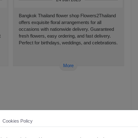
Bangkok Thailand flower shop Flowers2Thailand
offers exquisite floral arrangements for all
occasions with nationwide delivery. Guaranteed
t
fresh flowers, easy ordering, and fast delivery.
Perfect for birthdays, weddings, and celebrations.
More
Cookies Policy