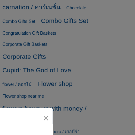
carnation / คาร์เนชั่น
Chocolate
Combo Gifts Set
Combo Gifts Set
Congratulation Gift Baskets
Corporate Gift Baskets
Corporate Gifts
Cupid: The God of Love
Flower shop
flower / ดอกไม้
Flower shop near me
flowers bouquet with money /
ช่อเงิน / ช่อแบงค์
Fruit Baskets
gerbera / เยอบีร่า