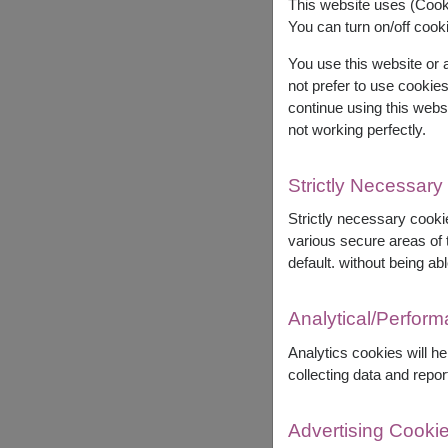
This website uses (Cooki
You can turn on/off cooki
You use this website or
not prefer to use cookie
continue using this webs
not working perfectly.
Strictly Necessary
Strictly necessary cookie
various secure areas of t
default. without being abl
Analytical/Perfor
Analytics cookies will h
collecting data and repor
Advertising Cooki