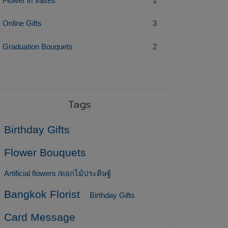
Flower in Vases
1
Online Gifts
3
Graduation Bouquets
2
Tags
Birthday Gifts
Flower Bouquets
Artificial flowers /ดอกไม้ประดิษฐ์
Bangkok Florist
Birthday Gifts
Card Message