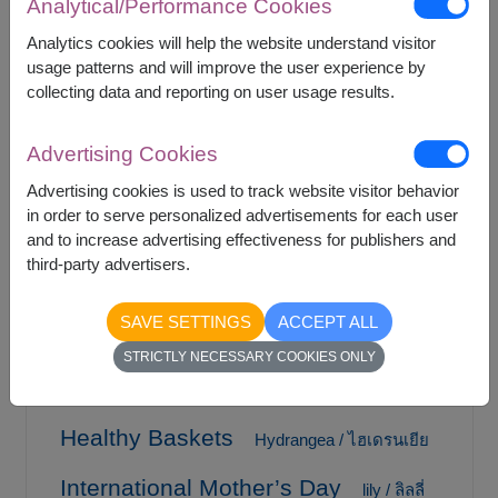
Analytical/Performance Cookies
Flower shop
flower / ดอกไม้
Analytics cookies will help the website understand visitor
usage patterns and will improve the user experience by
Flower shop near me
collecting data and reporting on user usage results.
flowers bouquet with money / ช่อ
Advertising Cookies
เงิน / ช่อแบงค์
Advertising cookies is used to track website visitor behavior
Fruit Baskets
gerbera / เยอบีร่า
in order to serve personalized advertisements for each user
and to increase advertising effectiveness for publishers and
gift / ของขวัญ
third-party advertisers.
gift basket / กระเช้าของขวัญ
SAVE SETTINGS
ACCEPT ALL
Gift for mom
Graduation Bouquet
STRICTLY NECESSARY COOKIES ONLY
gypsophila / ยิปโซฟิลล่า
Healthy Baskets
Hydrangea / ไฮเดรนเยีย
International Mother’s Day
lily / ลิลลี่