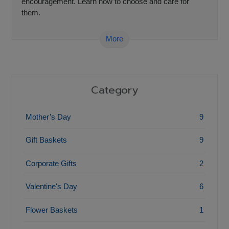
encouragement. Learn how to choose and care for
them.
More
Category
Mother’s Day
9
Gift Baskets
9
Corporate Gifts
2
Valentine's Day
6
Flower Baskets
1