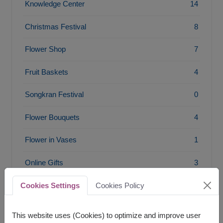
Knowledge Center
14
Christmas Festival
8
Flower Shop
7
Fruit Baskets
4
Songkran Festival
0
Flower Bouquets
4
Flower in Vases
1
Online Gifts
3
Graduation Bouquets
2
Cookies Settings
Cookies Policy
This website uses (Cookies) to optimize and improve user