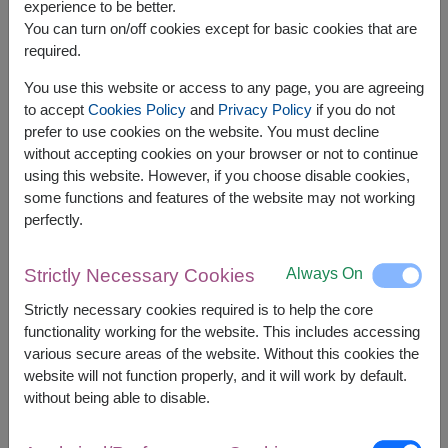
experience to be better.
You can turn on/off cookies except for basic cookies that are
Tags
required.
Birthday Gifts
Flower Bouquets
You use this website or access to any page, you are agreeing
to accept
Cookies Policy
and
Privacy Policy
if you do not
Artificial flowers /ดอกไม้ประดิษฐ์
prefer to use cookies on the website. You must decline
without accepting cookies on your browser or not to continue
Bangkok Florist
Birthday Gifts
using this website. However, if you choose disable cookies,
some functions and features of the website may not working
Card Message
perfectly.
carnation / คาร์เนชั่น
Chocolate
Always On
Strictly Necessary Cookies
Combo Gifts Set
Combo Gifts Set
Strictly necessary cookies required is to help the core
functionality working for the website. This includes accessing
Congratulation Gift Baskets
various secure areas of the website. Without this cookies the
website will not function properly, and it will work by default.
Corporate Gifts
Corporate Gift Baskets
without being able to disable.
Cupid: The God of Love