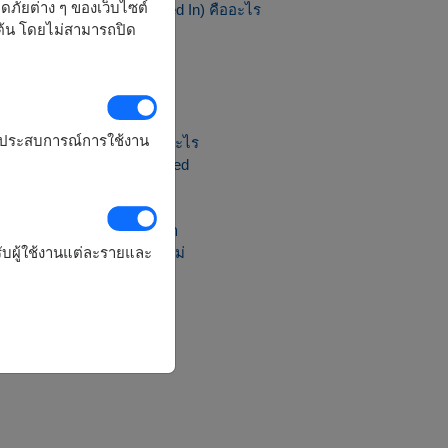
ลอดภัยต่าง ๆ ของเว็บไซต์
อยู่ในระบบ (Stay Signed In) คืออะไร
มต้น โดยไม่สามารถปิด
ลืมรหัสผ่าน
ยกเลิกรับอีเมล
ปัญหาในการเข้าสู่ระบบ
พรีเซิร์ฟฟลาวเวอร์
รุงประสบการณ์การใช้งาน
ดอกไม้ Preserved คืออะไร
วิธีดูแลดอกไม้ Preserved
อื่นๆ
เคล็ดลับการค้นหาสินค้า
ับผู้ใช้งานแต่ละรายและ
อีเมลอยู่ใน Spam หรือไม่