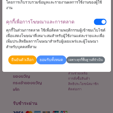
โดยการเก็บรวบรวมข้อมูลและรายงานผลการใช้งานของผู้ใช้
งาน
คุกกี้เพื่อการโฆษณาและการตลาด
02-538-8665
(9:00-18:00 จันทร์-เสาร์)
คุกกี้ในส่วนการตลาด ใช้เพื่อติดตามพฤติกรรมผู้เข้าชมเว็บไซต์
support@flowers2thailand.com
เพื่อแสดงโฆษณาที่เหมาะสมสำหรับผู้ใช้งานแต่ละรายและเพื่อ
เพิ่มประสิทธิผลการโฆษณาสำหรับผู้เผยแพร่และผู้โฆษณา
สำหรับบุคคลที่สาม
สินค้าทั้งหมด
ข้อมูลเพิ่มเติม
ยืนยันตัวเลือก
ยอมรับทั้งหมด
เฉพาะคุกกี้พื้นฐานที่จำเป็น
ดอกไม้
คำชมจากลูกค้า
เกี่ยวกับเรา
เซ็ทของขวัญพิเศษ
ส่วนช่วยเหลือ
ของขวัญ
การสั่งซื้อสินค้า
กระเช้าของขวัญ
สิทธิประโยชน์สมาชิก
เค้ก
ติดต่อเรา
รับชำระผ่าน