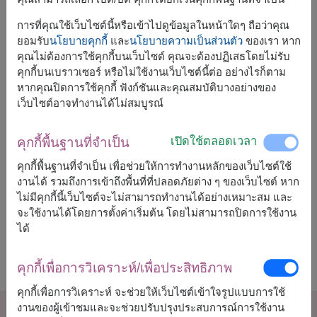
ไม่พบผลิตภัณฑ์ในหมวดนี้ คุณอาจจะมาหน้านี้โดย
การที่คุณใช้เว็บไซต์นี้หรือเข้าไปดูข้อมูลในหน้าใดๆ ถือว่าคุณ
บังเอิญ ลองเลือกหมวดอื่นจากเมนูด้านบนดูนะคะ
ยอมรับ
นโยบายคุกกี้
และ
นโยบายความเป็นส่วนตัว
ของเรา หาก
คุณไม่ต้องการใช้คุกกี้บนเว็บไซต์ คุณจะต้องปฏิเสธโดยไม่รับ
คุกกี้บนเบราวเซอร์ หรือไม่ใช้งานเว็บไซต์นี้ต่อ อย่างไรก็ตาม
ช่อดอกพีโอนีสุดหรู พร้อมส่งในกรุงเทพฯ
หากคุณปิดการใช้คุกกี้ ฟังก์ชันและคุณสมบัติบางอย่างของ
เว็บไซต์อาจทำงานได้ไม่สมบูรณ์
เลือกช่อดอกพีโอนีสุดหรูและดอกไม้ดีไซน์สวยจาก
Flowers2Thailand
เหมาะสำหรับวันเกิด วันครบรอบ
เปิดใช้ตลอดเวลา
คุกกี้พื้นฐานที่จำเป็น
งานแต่งงาน วาเลนไทน์ วันแม่ และทุกโอกาสสำคัญ
คุกกี้พื้นฐานที่จำเป็น เพื่อช่วยให้การทำงานหลักของเว็บไซต์ใช้
พร้อมบริการจัดส่งดอกไม้ทั่วประเทศไทย ด้วยดอกไม้สด
งานได้ รวมถึงการเข้าถึงพื้นที่ที่ปลอดภัยต่าง ๆ ของเว็บไซต์ หาก
คุณภาพดี ดีไซน์พรีเมียม และบริการที่ใส่ใจในทุกความ
ไม่มีคุกกี้นี้เว็บไซต์จะไม่สามารถทำงานได้อย่างเหมาะสม และ
ประทับใจ เพื่อส่งต่อความรักและความรู้สึกดี ๆ ให้คน
จะใช้งานได้โดยการตั้งค่าเริ่มต้น โดยไม่สามารถปิดการใช้งาน
พิเศษของคุณ
🌸
ได้
คุกกี้เพื่อการวิเคราะห์/เพื่อประสิทธิภาพ
คุกกี้เพื่อการวิเคราะห์ จะช่วยให้เว็บไซต์เข้าใจรูปแบบการใช้
งานของผู้เข้าชมและจะช่วยปรับปรุงประสบการณ์การใช้งาน