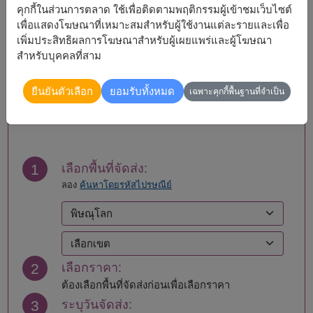
กาญจนบุรี
มหาสารคาม
คุกกี้ในส่วนการตลาด ใช้เพื่อติดตามพฤติกรรมผู้เข้าชมเว็บไซต์
กาฬสินธุ์
มุกดาหาร
เพื่อแสดงโฆษณาที่เหมาะสมสำหรับผู้ใช้งานแต่ละรายและเพื่อ
กำแพงเพชร
แม่ฮ่องสอน
เพิ่มประสิทธิผลการโฆษณาสำหรับผู้เผยแพร่และผู้โฆษณา
ขอนแก่น
ยโสธร
สำหรับบุคคลที่สาม
จันทบุรี
ร้อยเอ็ด
ฉะเชิงเทรา
ระนอง
ยืนยันตัวเลือก
ยอมรับทั้งหมด
เฉพาะคุกกี้พื้นฐานที่จำเป็น
ชลบุรี - พัทยา
ระยอง
สั่งซื้อ
ชัยนาท
ราชบุรี
ชัยภูมิ
ลพบุรี
ชุมพร
ลำปาง
เชียงราย
ลำพูน
1
เลือกพื้นที่จัดส่ง:
เชียงใหม่
เลย
ลอง
ค้นหาโดยรหัสไปรษณีย์
ตรัง
ศรีสะเกษ
ตราด
สกลนคร
ตาก
สงขลา
นครนายก
สตูล
นครปฐม
สมุทรปราการ
2
เลือกราคา:
นครพนม
สมุทรสงคราม
นครราชสีมา
สมุทรสาคร
ต้องเลือกพื้นที่จัดส่งก่อนเพื่อเลือกราคา
นครศรีธรรมราช
สระแก้ว
3
ระบุวันจัดส่ง: