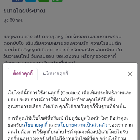
ขนาดโดยประมาณ:
สูง 60 ซม.
ช่อกุหลาบแดง 50 ดอกสุดหรู จัดเรียงอย่างสวยงามพร้อม
ดอกยิปโซ เติมเต็มความหมายของความรัก ความโรแมนติก
และคำมั่นสัญญาที่มั่นคง เหมาะสำหรับเซอร์ไพรส์คนพิเศษใน
วันวาเลนไทน์ วันครบรอบ ขอแต่งงาน หรือทุกช่วงเวลาที่
ต้องการแสดงความรักอย่างยิ่งใหญ่
แนะนำให้สั่งล่วงหน้า
ตั้งค่าคุกกี้
นโยบายคุกกี้
สินค้าแบบที่ใกล้เคียงกัน ได้แก่
SPE122
,
FLV632
,
FLV558
เว็บไซต์นี้มีการใช้งานคุกกี้ (Cookies) เพื่อเพิ่มประสิทธิภาพและ
มอบประสบการณ์การใช้งานเว็บไซต์ของคุณให้ดียิ่งขึ้น
คุณสามารถเลือก เปิด/ปิด คุกกี้ได้ยกเว้นคุกกี้พื้นฐานที่จำเป็น
การที่คุณใช้เว็บไซต์นี้หรือเข้าไปดูข้อมูลในหน้าใดๆ ถือว่าคุณ
จัดส่งได้เร็วสุด
พรุ่งนี้
ยอมรับ
นโยบายคุกกี้
และ
นโยบายความเป็นส่วนตัว
ของเรา หาก
แต่สามารถกำหนดวันได้
คุณไม่ต้องการใช้คุกกี้บนเว็บไซต์ คุณจะต้องปฏิเสธโดยไม่รับ
คุกกี้บนเบราวเซอร์ หรือไม่ใช้งานเว็บไซต์นี้ต่อ อย่างไรก็ตาม