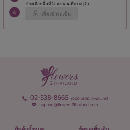
นครสวรรค์
สระบุรี
ต้องเลือกพื้นที่จัดส่งก่อนเพื่อระบุวัน
นนทบุรี
สิงห์บุรี
4
น่าน
สุโขทัย
เพิ่มเข้ารถเข็น
บึงกาฬ
สุพรรณบุรี
บุรีรัมย์
สุราษฎร์ธานี
ปทุมธานี
สุรินทร์
ประจวบคีรีขันธ์
หนองคาย
ปราจีนบุรี
หนองบัวลำภู
พะเยา
อยุธยา
พังงา
อ่างทอง
พัทลุง
อำนาจเจริญ
พิจิตร
อุดรธานี
พิษณุโลก
อุตรดิตถ์
เพชรบุรี
อุทัยธานี
เพชรบูรณ์
อุบลราชธานี
02-538-8665
(9:00-18:00 จันทร์-เสาร์)
support@flowers2thailand.com
สินค้าทั้งหมด
ข้อมูลเพิ่มเติม