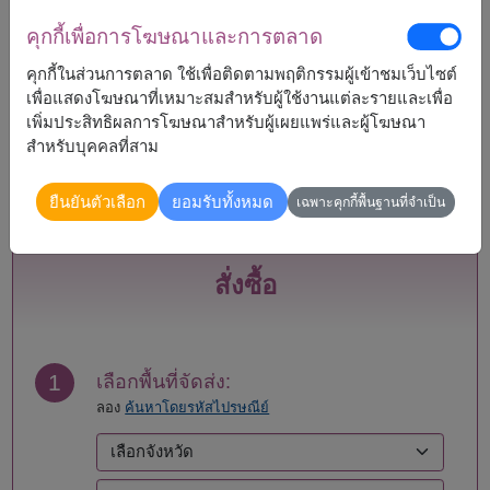
คุกกี้เพื่อการโฆษณาและการตลาด
จัดส่งได้
คุกกี้ในส่วนการตลาด ใช้เพื่อติดตามพฤติกรรมผู้เข้าชมเว็บไซต์
กระบี่
แพร่
เพื่อแสดงโฆษณาที่เหมาะสมสำหรับผู้ใช้งานแต่ละรายและเพื่อ
กรุงเทพ
ภูเก็ต
เพิ่มประสิทธิผลการโฆษณาสำหรับผู้เผยแพร่และผู้โฆษณา
กาญจนบุรี
มหาสารคาม
สำหรับบุคคลที่สาม
กาฬสินธุ์
มุกดาหาร
กำแพงเพชร
แม่ฮ่องสอน
ขอนแก่น
ยโสธร
ยืนยันตัวเลือก
ยอมรับทั้งหมด
เฉพาะคุกกี้พื้นฐานที่จำเป็น
จันทบุรี
ร้อยเอ็ด
ฉะเชิงเทรา
ระนอง
ชลบุรี - พัทยา
ระยอง
สั่งซื้อ
ชัยนาท
ราชบุรี
ชัยภูมิ
ลพบุรี
ชุมพร
ลำปาง
เชียงราย
ลำพูน
1
เลือกพื้นที่จัดส่ง:
เชียงใหม่
เลย
ลอง
ค้นหาโดยรหัสไปรษณีย์
ตรัง
ศรีสะเกษ
ตราด
สกลนคร
ตาก
สงขลา
นครนายก
สตูล