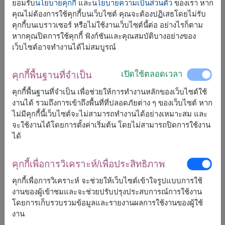
ยอมรับ
นโยบายคุกกี้
และ
นโยบายความเป็นส่วนตัว
ของเรา หาก
คุณไม่ต้องการใช้คุกกี้บนเว็บไซต์ คุณจะต้องปฏิเสธโดยไม่รับ
คุกกี้บนเบราวเซอร์ หรือไม่ใช้งานเว็บไซต์นี้ต่อ อย่างไรก็ตาม
หากคุณปิดการใช้คุกกี้ ฟังก์ชันและคุณสมบัติบางอย่างของ
จัดส่งได้เร็วสุด
อ., 11 ส.ค. 2026
เว็บไซต์อาจทำงานได้ไม่สมบูรณ์
แต่สามารถกำหนดวันได้
เปิดใช้ตลอดเวลา
คุกกี้พื้นฐานที่จำเป็น
3,600
ราคาตามพื้นที่จัดส่ง
คุกกี้พื้นฐานที่จำเป็น เพื่อช่วยให้การทำงานหลักของเว็บไซต์ใช้
฿
เริ่มต้นที่
งานได้ รวมถึงการเข้าถึงพื้นที่ที่ปลอดภัยต่าง ๆ ของเว็บไซต์ หาก
ไม่มีคุกกี้นี้เว็บไซต์จะไม่สามารถทำงานได้อย่างเหมาะสม และ
จะใช้งานได้โดยการตั้งค่าเริ่มต้น โดยไม่สามารถปิดการใช้งาน
ฟรีจัดส่ง
ฟรีการ์ดเขียนข้อความ
+
ได้
คุกกี้เพื่อการวิเคราะห์/เพื่อประสิทธิภาพ
หมายเหตุ:
การจัดและดอกไม้อาจจะแตกต่างจากที่เห็นในรูปบ้าง
คุกกี้เพื่อการวิเคราะห์ จะช่วยให้เว็บไซต์เข้าใจรูปแบบการใช้
เล็กน้อย ขึ้นอยู่กับฤดูกาลและพื้นที่จัดส่ง
งานของผู้เข้าชมและจะช่วยปรับปรุงประสบการณ์การใช้งาน
ราคาเปลี่ยนแปลงตามพื้นที่จัดส่ง
โดยการเก็บรวบรวมข้อมูลและรายงานผลการใช้งานของผู้ใช้
งาน