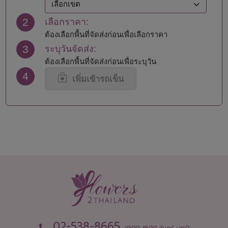
นครปฐม
สมุทรปราการ
2
เลือกราคา:
นครพนม
สมุทรสงคราม
นครราชสีมา
สมุทรสาคร
ต้องเลือกพื้นที่จัดส่งก่อนเพื่อเลือกราคา
นครศรีธรรมราช
สระแก้ว
3
ระบุวันจัดส่ง:
นครสวรรค์
สระบุรี
ต้องเลือกพื้นที่จัดส่งก่อนเพื่อระบุวัน
นนทบุรี
สิงห์บุรี
4
น่าน
สุโขทัย
เพิ่มเข้ารถเข็น
บึงกาฬ
สุพรรณบุรี
บุรีรัมย์
สุราษฎร์ธานี
ปทุมธานี
สุรินทร์
ประจวบคีรีขันธ์
หนองคาย
ปราจีนบุรี
หนองบัวลำภู
พะเยา
อยุธยา
พังงา
อ่างทอง
พัทลุง
อำนาจเจริญ
พิจิตร
อุดรธานี
พิษณุโลก
อุตรดิตถ์
เพชรบุรี
อุทัยธานี
เพชรบูรณ์
อุบลราชธานี
02-538-8665
(9:00-18:00 จันทร์-เสาร์)