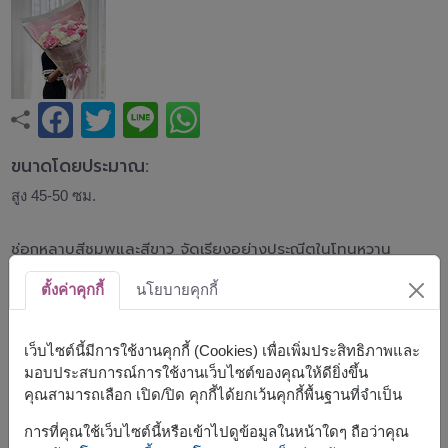
ขนาดโดยประมาณ:
สูง 45-50 ซม.
ช่อกุหลาบสีชมพูและสีขาว จัดเรียงอย่างประณีตในโทนหวาน
ละมุน ห่อด้วยกระดาษสีชมพูและตาข่ายตกแต่ง ให้ความรู้สึก
อบอุ่น เรียบหรู และโรแมนติก เหมาะสำหรับวันเกิด วันครบรอบ
ตั้งค่าคุกกี้
นโยบายคุกกี้
หรือแสดงความรักในทุกโอกาส
เว็บไซต์นี้มีการใช้งานคุกกี้ (Cookies) เพื่อเพิ่มประสิทธิภาพและ
*สีของดอกกุหลาบชมพูอาจมีความแตกต่างจากรูปภาพตัวอย่าง
มอบประสบการณ์การใช้งานเว็บไซต์ของคุณให้ดียิ่งขึ้น
เนื่องจากสายพันธุ์ของดอกไม้จะขึ้นอยู่กับสต็อกสินค้าในแต่ละวัน
คุณสามารถเลือก เปิด/ปิด คุกกี้ได้ยกเว้นคุกกี้พื้นฐานที่จำเป็น
สินค้าแบบที่ใกล้เคียงกัน ได้แก่
FLV697
,
FLV704
การที่คุณใช้เว็บไซต์นี้หรือเข้าไปดูข้อมูลในหน้าใดๆ ถือว่าคุณ