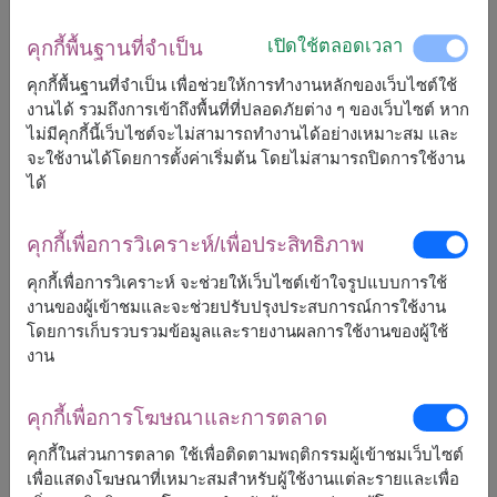
เปิดใช้ตลอดเวลา
คุกกี้พื้นฐานที่จำเป็น
1,700
ราคาตามพื้นที่จัดส่ง
฿
เริ่มต้นที่
คุกกี้พื้นฐานที่จำเป็น เพื่อช่วยให้การทำงานหลักของเว็บไซต์ใช้
งานได้ รวมถึงการเข้าถึงพื้นที่ที่ปลอดภัยต่าง ๆ ของเว็บไซต์ หาก
ไม่มีคุกกี้นี้เว็บไซต์จะไม่สามารถทำงานได้อย่างเหมาะสม และ
ฟรีจัดส่ง
ฟรีการ์ดเขียนข้อความ
+
จะใช้งานได้โดยการตั้งค่าเริ่มต้น โดยไม่สามารถปิดการใช้งาน
ได้
หมายเหตุ:
คุกกี้เพื่อการวิเคราะห์/เพื่อประสิทธิภาพ
การจัดและดอกไม้อาจจะแตกต่างจากที่เห็นในรูปบ้าง
เล็กน้อย ขึ้นอยู่กับฤดูกาลและพื้นที่จัดส่ง
คุกกี้เพื่อการวิเคราะห์ จะช่วยให้เว็บไซต์เข้าใจรูปแบบการใช้
ราคาเปลี่ยนแปลงตามพื้นที่จัดส่ง
งานของผู้เข้าชมและจะช่วยปรับปรุงประสบการณ์การใช้งาน
โดยการเก็บรวบรวมข้อมูลและรายงานผลการใช้งานของผู้ใช้
งาน
จัดส่งได้
คุกกี้เพื่อการโฆษณาและการตลาด
กรุงเทพ
นนทบุรี
คุกกี้ในส่วนการตลาด ใช้เพื่อติดตามพฤติกรรมผู้เข้าชมเว็บไซต์
เพื่อแสดงโฆษณาที่เหมาะสมสำหรับผู้ใช้งานแต่ละรายและเพื่อ