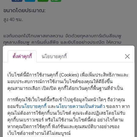
ขนาดโดยประมาณ:
สูง 40 ซม.
แจกันดอกไม้โทนพาสเทลหวาน จัดด้วยกุหลาบการ์เด้นสีชมพู
กุหลาบสีชมพู คาร์เนชั่นสีพีช และยิปโซอย่างประณีต ให้ความ
รู้สึกโรแมนติก อ่อนหวาน และหรูหรา เหมาะสำหรับวันเกิด วัน
ครบรอบ แสดงความยินดี หรือมอบเป็นของขวัญแทนความรัก
ตั้งค่าคุกกี้
นโยบายคุกกี้
*สีของดอกกุหลาบชมพูอาจมีความแตกต่างจากรูปภาพตัวอย่าง
เนื่องจากสายพันธุ์ของดอกไม้จะขึ้นอยู่กับสต็อกสินค้าในแต่ละวัน
เว็บไซต์นี้มีการใช้งานคุกกี้ (Cookies) เพื่อเพิ่มประสิทธิภาพและ
มอบประสบการณ์การใช้งานเว็บไซต์ของคุณให้ดียิ่งขึ้น
สินค้าแบบที่ใกล้เคียงกัน ได้แก่
FLV453
,
SPE117
,
FLV631
คุณสามารถเลือก เปิด/ปิด คุกกี้ได้ยกเว้นคุกกี้พื้นฐานที่จำเป็น
การที่คุณใช้เว็บไซต์นี้หรือเข้าไปดูข้อมูลในหน้าใดๆ ถือว่าคุณ
ยอมรับ
นโยบายคุกกี้
และ
นโยบายความเป็นส่วนตัว
ของเรา หาก
คุณไม่ต้องการใช้คุกกี้บนเว็บไซต์ คุณจะต้องปฏิเสธโดยไม่รับ
คุกกี้บนเบราวเซอร์ หรือไม่ใช้งานเว็บไซต์นี้ต่อ อย่างไรก็ตาม
จัดส่งได้เร็วสุด
จ., 10 ส.ค. 2026
หากคุณปิดการใช้คุกกี้ ฟังก์ชันและคุณสมบัติบางอย่างของ
แต่สามารถกำหนดวันได้
เว็บไซต์อาจทำงานได้ไม่สมบูรณ์