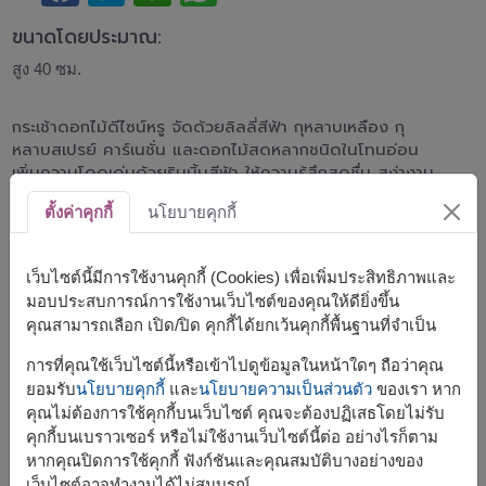
ขนาดโดยประมาณ:
สูง 40 ซม.
กระเช้าดอกไม้ดีไซน์หรู จัดด้วยลิลลี่สีฟ้า กุหลาบเหลือง กุ
หลาบสเปรย์ คาร์เนชั่น และดอกไม้สดหลากชนิดในโทนอ่อน
เพิ่มความโดดเด่นด้วยริบบิ้นสีฟ้า ให้ความรู้สึกสดชื่น สง่างาม
และอบอุ่น เหมาะสำหรับแสดงความยินดี เปิดกิจการใหม่ หรือ
ตั้งค่าคุกกี้
นโยบายคุกกี้
ส่งกำลังใจ
สีที่ใช้แต่งดอกลิลลี่ เป็นสีสเปรย์สำหรับดอกไม้โดยเฉพาะ
เว็บไซต์นี้มีการใช้งานคุกกี้ (Cookies) เพื่อเพิ่มประสิทธิภาพและ
มอบประสบการณ์การใช้งานเว็บไซต์ของคุณให้ดียิ่งขึ้น
สินค้าแบบที่ใกล้เคียงกัน ได้แก่
FLV723
,
FLV500
,
FLV717
คุณสามารถเลือก เปิด/ปิด คุกกี้ได้ยกเว้นคุกกี้พื้นฐานที่จำเป็น
การที่คุณใช้เว็บไซต์นี้หรือเข้าไปดูข้อมูลในหน้าใดๆ ถือว่าคุณ
ยอมรับ
นโยบายคุกกี้
และ
นโยบายความเป็นส่วนตัว
ของเรา หาก
คุณไม่ต้องการใช้คุกกี้บนเว็บไซต์ คุณจะต้องปฏิเสธโดยไม่รับ
คุกกี้บนเบราวเซอร์ หรือไม่ใช้งานเว็บไซต์นี้ต่อ อย่างไรก็ตาม
จัดส่งได้เร็วสุด
พรุ่งนี้
หากคุณปิดการใช้คุกกี้ ฟังก์ชันและคุณสมบัติบางอย่างของ
แต่สามารถกำหนดวันได้
เว็บไซต์อาจทำงานได้ไม่สมบูรณ์