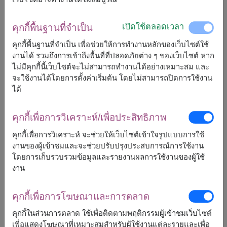
เปิดใช้ตลอดเวลา
คุกกี้พื้นฐานที่จำเป็น
2,500
ราคาตามพื้นที่จัดส่ง
฿
เริ่มต้นที่
คุกกี้พื้นฐานที่จำเป็น เพื่อช่วยให้การทำงานหลักของเว็บไซต์ใช้
งานได้ รวมถึงการเข้าถึงพื้นที่ที่ปลอดภัยต่าง ๆ ของเว็บไซต์ หาก
ฟรีจัดส่ง
ฟรีการ์ดเขียนข้อความ
+
ไม่มีคุกกี้นี้เว็บไซต์จะไม่สามารถทำงานได้อย่างเหมาะสม และ
จะใช้งานได้โดยการตั้งค่าเริ่มต้น โดยไม่สามารถปิดการใช้งาน
ได้
หมายเหตุ:
การจัดและดอกไม้อาจจะแตกต่างจากที่เห็นในรูปบ้าง
คุกกี้เพื่อการวิเคราะห์/เพื่อประสิทธิภาพ
เล็กน้อย ขึ้นอยู่กับฤดูกาลและพื้นที่จัดส่ง
คุกกี้เพื่อการวิเคราะห์ จะช่วยให้เว็บไซต์เข้าใจรูปแบบการใช้
ราคาเปลี่ยนแปลงตามพื้นที่จัดส่ง
งานของผู้เข้าชมและจะช่วยปรับปรุงประสบการณ์การใช้งาน
โดยการเก็บรวบรวมข้อมูลและรายงานผลการใช้งานของผู้ใช้
งาน
จัดส่งได้
คุกกี้เพื่อการโฆษณาและการตลาด
กรุงเทพ
ปทุมธานี
นนทบุรี
สมุทรปราการ
คุกกี้ในส่วนการตลาด ใช้เพื่อติดตามพฤติกรรมผู้เข้าชมเว็บไซต์
เพื่อแสดงโฆษณาที่เหมาะสมสำหรับผู้ใช้งานแต่ละรายและเพื่อ