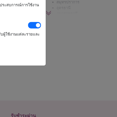
จันทบุรี
สมุทรปราการ
รุงประสบการณ์การใช้งาน
ชลบุรี - พัทยา
อุดรธานี
เชียงราย
อุบลราชธานี
เชียงใหม่
ับผู้ใช้งานแต่ละรายและ
รับชำระผ่าน