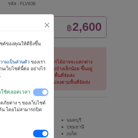
รหัส : FLV638
2,600
ราคาตามพื้นที่จัดส่ง
฿
เริ่มต้นที่
์ของคุณให้ดียิ่งขึ้น
หมายเหตุ:
ามเป็นส่วนตัว
การจัดและดอกไม้อาจจะแตกต่าง
ของเรา
นเว็บไซต์นี้ต่อ อย่างไร
จากที่เห็นในรูปบ้างเล็กน้อย ขึ้นอยู่
์
กับฤดูกาลและพื้นที่จัดส่ง
ราคาเปลี่ยนแปลงตามพื้นที่จัดส่ง
ิดใช้ตลอดเวลา
ลอดภัยต่าง ๆ ของเว็บไซต์
จัดส่งได้
มต้น โดยไม่สามารถปิด
กรุงเทพ
นนทบุรี
กาญจนบุรี
ปทุมธานี
ขอนแก่น
ภูเก็ต