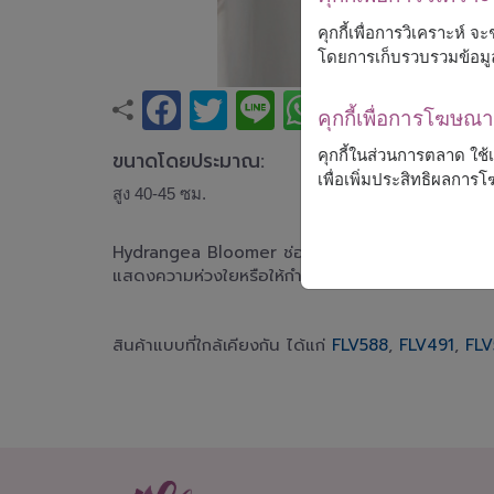
คุกกี้เพื่อการวิเคราะห์
โดยการเก็บรวบรวมข้อมู
คุกกี้เพื่อการโฆษ
คุกกี้ในส่วนการตลาด ใช
ขนาดโดยประมาณ:
เพื่อเพิ่มประสิทธิผลกา
สูง 40-45 ซม.
Hydrangea Bloomer ช่อไฮเดรนเยียสีฟ้าในโทนสงบ เร
แสดงความห่วงใยหรือให้กำลังใจ
สินค้าแบบที่ใกล้เคียงกัน ได้แก่
FLV588
,
FLV491
,
FLV