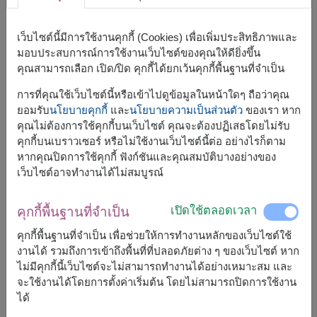
เว็บไซต์นี้มีการใช้งานคุกกี้ (Cookies) เพื่อเพิ่มประสิทธิภาพและ
มอบประสบการณ์การใช้งานเว็บไซต์ของคุณให้ดียิ่งขึ้น
คุณสามารถเลือก เปิด/ปิด คุกกี้ได้ยกเว้นคุกกี้พื้นฐานที่จำเป็น
การที่คุณใช้เว็บไซต์นี้หรือเข้าไปดูข้อมูลในหน้าใดๆ ถือว่าคุณ
ยอมรับ
นโยบายคุกกี้
และ
นโยบายความเป็นส่วนตัว
ของเรา หาก
คุณไม่ต้องการใช้คุกกี้บนเว็บไซต์ คุณจะต้องปฏิเสธโดยไม่รับ
คุกกี้บนเบราวเซอร์ หรือไม่ใช้งานเว็บไซต์นี้ต่อ อย่างไรก็ตาม
หากคุณปิดการใช้คุกกี้ ฟังก์ชันและคุณสมบัติบางอย่างของ
ขนาดโดยประมาณ:
เว็บไซต์อาจทำงานได้ไม่สมบูรณ์
สูง 50 ซม.
เปิดใช้ตลอดเวลา
คุกกี้พื้นฐานที่จำเป็น
แจกันจัดกลม ขนาดกลาง เพิ่มความสดใส ด้วยกุหลาบคละสี
คุกกี้พื้นฐานที่จำเป็น เพื่อช่วยให้การทำงานหลักของเว็บไซต์ใช้
ทั้งกุหลาบแดง กุหลาบขาว และกุหลาบชมพู แซมด้วยตัวแซมสี
งานได้ รวมถึงการเข้าถึงพื้นที่ที่ปลอดภัยต่าง ๆ ของเว็บไซต์ หาก
เหลือง ติดโบว์สีแดง ให้ความรู้สึกแจ่มใส กับเหล่าดอกไม้สีสัน
ไม่มีคุกกี้นี้เว็บไซต์จะไม่สามารถทำงานได้อย่างเหมาะสม และ
สดใสนี้
จะใช้งานได้โดยการตั้งค่าเริ่มต้น โดยไม่สามารถปิดการใช้งาน
ได้
สินค้าแบบที่ใกล้เคียงกัน ได้แก่
FLV382
,
FLV547