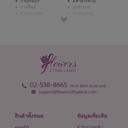
กาญจนบุรี
มหาสารคาม
กาฬสินธุ์
มุกดาหาร
กำแพงเพชร
แม่ฮ่องสอน
ขอนแก่น
ยโสธร
จันทบุรี
ร้อยเอ็ด
ฉะเชิงเทรา
ระนอง
ชลบุรี - พัทยา
ระยอง
ชัยนาท
ราชบุรี
ชัยภูมิ
ลพบุรี
ชุมพร
ลำปาง
เชียงราย
ลำพูน
เชียงใหม่
เลย
ตรัง
ศรีสะเกษ
ตราด
สกลนคร
02-538-8665
(9:00-18:00 จันทร์-เสาร์)
ตาก
สงขลา
support@flowers2thailand.com
นครนายก
สตูล
นครปฐม
สมุทรปราการ
นครพนม
สมุทรสงคราม
นครราชสีมา
สมุทรสาคร
สินค้าทั้งหมด
ข้อมูลเพิ่มเติม
นครศรีธรรมราช
สระแก้ว
ดอกไม้
นครสวรรค์
สระบุรี
คำชมจากลูกค้า