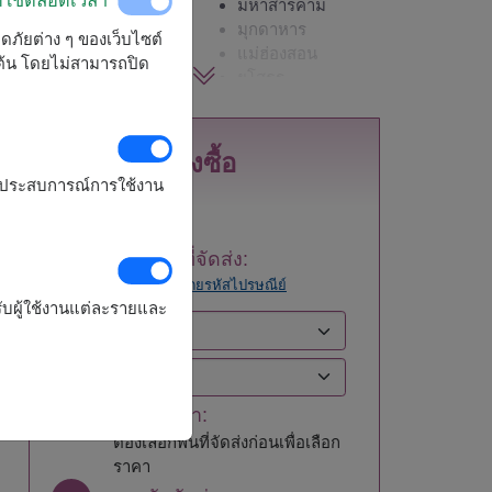
กาญจนบุรี
มหาสารคาม
กาฬสินธุ์
มุกดาหาร
ลอดภัยต่าง ๆ ของเว็บไซต์
กำแพงเพชร
แม่ฮ่องสอน
มต้น โดยไม่สามารถปิด
ขอนแก่น
ยโสธร
จันทบุรี
ร้อยเอ็ด
ฉะเชิงเทรา
ระนอง
ชลบุรี - พัทยา
ระยอง
สั่งซื้อ
ชัยนาท
ราชบุรี
รุงประสบการณ์การใช้งาน
ชัยภูมิ
ลพบุรี
ชุมพร
ลำปาง
เชียงราย
ลำพูน
1
เลือกพื้นที่จัดส่ง:
เชียงใหม่
เลย
ลอง
ค้นหาโดยรหัสไปรษณีย์
ตรัง
ศรีสะเกษ
ับผู้ใช้งานแต่ละรายและ
ตราด
สกลนคร
ตาก
สงขลา
นครนายก
สตูล
นครปฐม
สมุทรปราการ
2
เลือกราคา:
นครพนม
สมุทรสงคราม
นครราชสีมา
สมุทรสาคร
ต้องเลือกพื้นที่จัดส่งก่อนเพื่อเลือก
นครศรีธรรมราช
สระแก้ว
ราคา
นครสวรรค์
สระบุรี