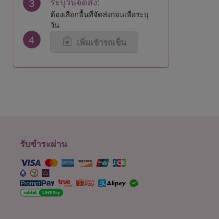
3
ระบุวันจัดส่ง:
นนทบุรี
สิงห์บุรี
ต้องเลือกพื้นที่จัดส่งก่อนเพื่อระบุ
น่าน
สุโขทัย
วัน
บึงกาฬ
สุพรรณบุรี
4
บุรีรัมย์
สุราษฎร์ธานี
เพิ่มเข้ารถเข็น
ปทุมธานี
สุรินทร์
ประจวบคีรีขันธ์
หนองคาย
ปราจีนบุรี
หนองบัวลำภู
พะเยา
อยุธยา
พังงา
อ่างทอง
พัทลุง
อำนาจเจริญ
พิจิตร
อุดรธานี
พิษณุโลก
อุตรดิตถ์
เพชรบุรี
อุทัยธานี
รับชำระผ่าน
เพชรบูรณ์
อุบลราชธานี