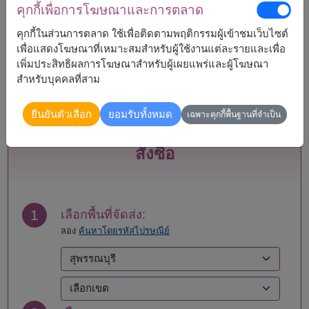
คุกกี้เพื่อการโฆษณาและการตลาด
กระบี่
แพร่
คุกกี้ในส่วนการตลาด ใช้เพื่อติดตามพฤติกรรมผู้เข้าชมเว็บไซต์
กรุงเทพ
ภูเก็ต
เพื่อแสดงโฆษณาที่เหมาะสมสำหรับผู้ใช้งานแต่ละรายและเพื่อ
กาญจนบุรี
มหาสารคาม
เพิ่มประสิทธิผลการโฆษณาสำหรับผู้เผยแพร่และผู้โฆษณา
กาฬสินธุ์
มุกดาหาร
สำหรับบุคคลที่สาม
กำแพงเพชร
แม่ฮ่องสอน
ขอนแก่น
ยโสธร
ยืนยันตัวเลือก
ยอมรับทั้งหมด
จันทบุรี
ร้อยเอ็ด
เฉพาะคุกกี้พื้นฐานที่จำเป็น
ฉะเชิงเทรา
ระนอง
ชลบุรี - พัทยา
ระยอง
สั่งซื้อ
ชัยนาท
ราชบุรี
ชัยภูมิ
ลพบุรี
ชุมพร
ลำปาง
เชียงราย
ลำพูน
1
เลือกพื้นที่จัดส่ง:
เชียงใหม่
เลย
ลอง
ค้นหาโดยรหัสไปรษณีย์
ตรัง
ศรีสะเกษ
ตราด
สกลนคร
ตาก
สงขลา
นครนายก
สตูล
นครปฐม
สมุทรปราการ