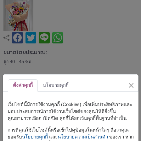
ขนาดโดยประมาณ:
สูง 40 - 45 ซม.
ช่อดอกไม้รวมสีสันสดใส ประกอบด้วยเยอบีร่า ทานตะวัน
กุหลาบ คาร์เนชั่น สแตติส และดอกไม้ตกแต่งหลากชนิด จัด
ตั้งค่าคุกกี้
นโยบายคุกกี้
อย่างมีชีวิตชีวา ห่อด้วยกระดาษสีพีชและแผ่นใส เหมาะสำหรับ
วันเกิด แสดงความยินดี รับปริญญา หรือมอบเป็นของขวัญที่
สร้างรอยยิ้มได้ทุกโอกาส
เว็บไซต์นี้มีการใช้งานคุกกี้ (Cookies) เพื่อเพิ่มประสิทธิภาพและ
มอบประสบการณ์การใช้งานเว็บไซต์ของคุณให้ดียิ่งขึ้น
สินค้าแบบที่ใกล้เคียงกัน ได้แก่
FLV6
82
,
FLV
685
,
FLV679
คุณสามารถเลือก เปิด/ปิด คุกกี้ได้ยกเว้นคุกกี้พื้นฐานที่จำเป็น
การที่คุณใช้เว็บไซต์นี้หรือเข้าไปดูข้อมูลในหน้าใดๆ ถือว่าคุณ
ยอมรับ
นโยบายคุกกี้
และ
นโยบายความเป็นส่วนตัว
ของเรา หาก