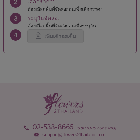
2
เลือกราคา:
นครพนม
สมุทรสงคราม
นครราชสีมา
สมุทรสาคร
ต้องเลือกพื้นที่จัดส่งก่อนเพื่อเลือกราคา
นครศรีธรรมราช
สระแก้ว
3
ระบุวันจัดส่ง:
นครสวรรค์
สระบุรี
ต้องเลือกพื้นที่จัดส่งก่อนเพื่อระบุวัน
นนทบุรี
สิงห์บุรี
4
น่าน
สุโขทัย
เพิ่มเข้ารถเข็น
บึงกาฬ
สุพรรณบุรี
บุรีรัมย์
สุราษฎร์ธานี
ปทุมธานี
สุรินทร์
ประจวบคีรีขันธ์
หนองคาย
ปราจีนบุรี
หนองบัวลำภู
พะเยา
อยุธยา
พังงา
อ่างทอง
พัทลุง
อำนาจเจริญ
พิจิตร
อุดรธานี
พิษณุโลก
อุตรดิตถ์
เพชรบุรี
อุทัยธานี
เพชรบูรณ์
อุบลราชธานี
02-538-8665
(9:00-18:00 จันทร์-เสาร์)
support@flowers2thailand.com