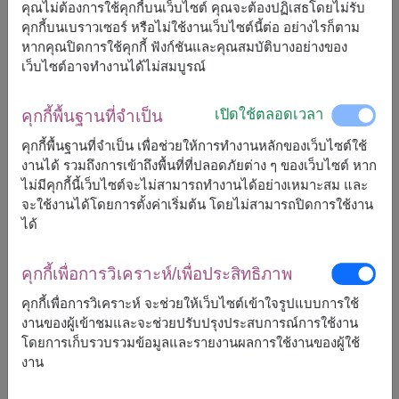
คุณไม่ต้องการใช้คุกกี้บนเว็บไซต์ คุณจะต้องปฏิเสธโดยไม่รับ
คุกกี้บนเบราวเซอร์ หรือไม่ใช้งานเว็บไซต์นี้ต่อ อย่างไรก็ตาม
จัดส่งได้เร็วสุด
พรุ่งนี้
หากคุณปิดการใช้คุกกี้ ฟังก์ชันและคุณสมบัติบางอย่างของ
แต่สามารถกำหนดวันได้
เว็บไซต์อาจทำงานได้ไม่สมบูรณ์
เปิดใช้ตลอดเวลา
คุกกี้พื้นฐานที่จำเป็น
1,500
ราคาตามพื้นที่จัดส่ง
฿
คุกกี้พื้นฐานที่จำเป็น เพื่อช่วยให้การทำงานหลักของเว็บไซต์ใช้
เริ่มต้นที่
งานได้ รวมถึงการเข้าถึงพื้นที่ที่ปลอดภัยต่าง ๆ ของเว็บไซต์ หาก
ไม่มีคุกกี้นี้เว็บไซต์จะไม่สามารถทำงานได้อย่างเหมาะสม และ
ฟรีจัดส่ง
ฟรีการ์ดเขียนข้อความ
+
จะใช้งานได้โดยการตั้งค่าเริ่มต้น โดยไม่สามารถปิดการใช้งาน
ได้
หมายเหตุ:
คุกกี้เพื่อการวิเคราะห์/เพื่อประสิทธิภาพ
การจัดและดอกไม้อาจจะแตกต่างจากที่เห็นในรูปบ้าง
เล็กน้อย ขึ้นอยู่กับฤดูกาลและพื้นที่จัดส่ง
คุกกี้เพื่อการวิเคราะห์ จะช่วยให้เว็บไซต์เข้าใจรูปแบบการใช้
ราคาเปลี่ยนแปลงตามพื้นที่จัดส่ง
งานของผู้เข้าชมและจะช่วยปรับปรุงประสบการณ์การใช้งาน
โดยการเก็บรวบรวมข้อมูลและรายงานผลการใช้งานของผู้ใช้
งาน
จัดส่งได้