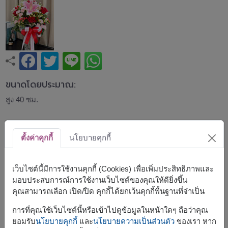
ขนาดโดยประมาณ:
สูง 40 ซม.
แจกันดอกไม้สุดโรแมนติก จัดด้วยลิลลี่สีชมพู กุหลาบแดง ส
เปรย์คาร์เนชั่น ดอกคาโมมายล์ และไฮเปอริคัม ให้ความรู้สึก
ตั้งค่าคุกกี้
นโยบายคุกกี้
หรูหรา อ่อนหวาน และเปี่ยมด้วยความรัก เหมาะสำหรับวันครบ
รอบ วันวาเลนไทน์ วันเกิด หรือโอกาสพิเศษที่ต้องการสร้าง
ความประทับใจ
เว็บไซต์นี้มีการใช้งานคุกกี้ (Cookies) เพื่อเพิ่มประสิทธิภาพและ
มอบประสบการณ์การใช้งานเว็บไซต์ของคุณให้ดียิ่งขึ้น
สินค้าแบบที่ใกล้เคียงกัน ได้แก่
SPE134
,
FLV324
,
FLV419
คุณสามารถเลือก เปิด/ปิด คุกกี้ได้ยกเว้นคุกกี้พื้นฐานที่จำเป็น
การที่คุณใช้เว็บไซต์นี้หรือเข้าไปดูข้อมูลในหน้าใดๆ ถือว่าคุณ
ยอมรับ
นโยบายคุกกี้
และ
นโยบายความเป็นส่วนตัว
ของเรา หาก