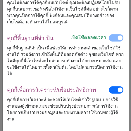
คุณไม่ต้องการใช้คุกกี้บนเว็บไซต์ คุณจะต้องปฏิเสธโดยไม่รับ
คุกกี้บนเบราวเซอร์ หรือไม่ใช้งานเว็บไซต์นี้ต่อ อย่างไรก็ตาม
จัดส่งได้เร็วสุด
พรุ่งนี้
หากคุณปิดการใช้คุกกี้ ฟังก์ชันและคุณสมบัติบางอย่างของ
แต่สามารถกำหนดวันได้
เว็บไซต์อาจทำงานได้ไม่สมบูรณ์
เปิดใช้ตลอดเวลา
คุกกี้พื้นฐานที่จำเป็น
2,300
ราคาตามพื้นที่จัดส่ง
฿
คุกกี้พื้นฐานที่จำเป็น เพื่อช่วยให้การทำงานหลักของเว็บไซต์ใช้
เริ่มต้นที่
งานได้ รวมถึงการเข้าถึงพื้นที่ที่ปลอดภัยต่าง ๆ ของเว็บไซต์ หาก
ไม่มีคุกกี้นี้เว็บไซต์จะไม่สามารถทำงานได้อย่างเหมาะสม และ
ฟรีจัดส่ง
ฟรีการ์ดเขียนข้อความ
+
จะใช้งานได้โดยการตั้งค่าเริ่มต้น โดยไม่สามารถปิดการใช้งาน
ได้
หมายเหตุ:
คุกกี้เพื่อการวิเคราะห์/เพื่อประสิทธิภาพ
การจัดและดอกไม้อาจจะแตกต่างจากที่เห็นในรูปบ้าง
เล็กน้อย ขึ้นอยู่กับฤดูกาลและพื้นที่จัดส่ง
คุกกี้เพื่อการวิเคราะห์ จะช่วยให้เว็บไซต์เข้าใจรูปแบบการใช้
ราคาเปลี่ยนแปลงตามพื้นที่จัดส่ง
งานของผู้เข้าชมและจะช่วยปรับปรุงประสบการณ์การใช้งาน
โดยการเก็บรวบรวมข้อมูลและรายงานผลการใช้งานของผู้ใช้
งาน
จัดส่งได้