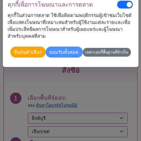
คุกกี้เพื่อการโฆษณาและการตลาด
กระบี่
พิจิตร
คุกกี้ในส่วนการตลาด ใช้เพื่อติดตามพฤติกรรมผู้เข้าชมเว็บไซต์
กรุงเทพ
พิษณุโลก
เพื่อแสดงโฆษณาที่เหมาะสมสำหรับผู้ใช้งานแต่ละรายและเพื่อ
กำแพงเพชร
เพชรบุรี
เพิ่มประสิทธิผลการโฆษณาสำหรับผู้เผยแพร่และผู้โฆษณา
ขอนแก่น
เพชรบูรณ์
สำหรับบุคคลที่สาม
จันทบุรี
ภูเก็ต
ฉะเชิงเทรา
ร้อยเอ็ด
ยืนยันตัวเลือก
ยอมรับทั้งหมด
ชลบุรี - พัทยา
ระยอง
เฉพาะคุกกี้พื้นฐานที่จำเป็น
ชัยนาท
ราชบุรี
ชุมพร
ลพบุรี
สั่งซื้อ
เชียงราย
ลำปาง
เชียงใหม่
สงขลา
ตรัง
สมุทรปราการ
ตาก
สมุทรสงคราม
1
เลือกพื้นที่จัดส่ง:
นครนายก
สมุทรสาคร
ลอง
ค้นหาโดยรหัสไปรษณีย์
นครปฐม
สระแก้ว
นครพนม
สระบุรี
นครราชสีมา
สิงห์บุรี
นครศรีธรรมราช
สุโขทัย
นครสวรรค์
สุพรรณบุรี