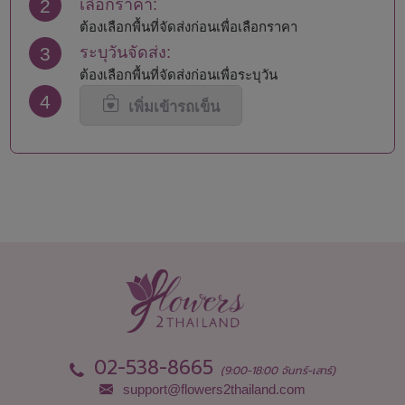
2
เลือกราคา:
นนทบุรี
สุราษฎร์ธานี
น่าน
สุรินทร์
ต้องเลือกพื้นที่จัดส่งก่อนเพื่อเลือกราคา
บุรีรัมย์
หนองคาย
3
ระบุวันจัดส่ง:
ปทุมธานี
อยุธยา
ต้องเลือกพื้นที่จัดส่งก่อนเพื่อระบุวัน
ประจวบคีรีขันธ์
อ่างทอง
4
ปราจีนบุรี
อุดรธานี
เพิ่มเข้ารถเข็น
พะเยา
อุตรดิตถ์
พังงา
อุบลราชธานี
พัทลุง
02-538-8665
(9:00-18:00 จันทร์-เสาร์)
support@flowers2thailand.com