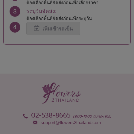
นครราชสีมา
สมุทรสาคร
ต้องเลือกพื้นที่จัดส่งก่อนเพื่อเลือกราคา
นครศรีธรรมราช
สระแก้ว
3
ระบุวันจัดส่ง:
นครสวรรค์
สระบุรี
ต้องเลือกพื้นที่จัดส่งก่อนเพื่อระบุวัน
นนทบุรี
สิงห์บุรี
4
น่าน
สุโขทัย
เพิ่มเข้ารถเข็น
บึงกาฬ
สุพรรณบุรี
บุรีรัมย์
สุราษฎร์ธานี
ปทุมธานี
สุรินทร์
ประจวบคีรีขันธ์
หนองคาย
ปราจีนบุรี
หนองบัวลำภู
พะเยา
อยุธยา
พังงา
อ่างทอง
พัทลุง
อำนาจเจริญ
พิจิตร
อุดรธานี
พิษณุโลก
อุตรดิตถ์
เพชรบุรี
อุทัยธานี
เพชรบูรณ์
อุบลราชธานี
02-538-8665
(9:00-18:00 จันทร์-เสาร์)
support@flowers2thailand.com