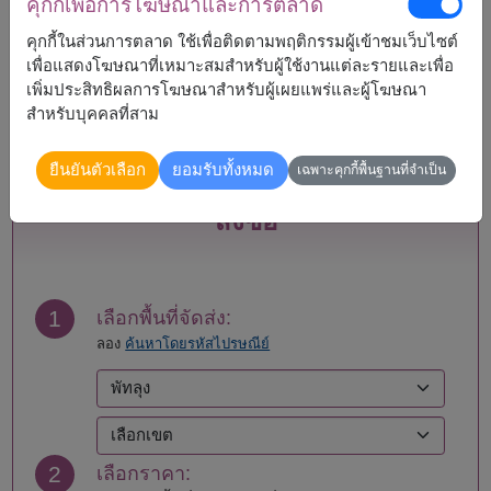
คุกกี้เพื่อการโฆษณาและการตลาด
กระบี่
แพร่
กรุงเทพ
ภูเก็ต
คุกกี้ในส่วนการตลาด ใช้เพื่อติดตามพฤติกรรมผู้เข้าชมเว็บไซต์
กาญจนบุรี
มหาสารคาม
เพื่อแสดงโฆษณาที่เหมาะสมสำหรับผู้ใช้งานแต่ละรายและเพื่อ
กาฬสินธุ์
มุกดาหาร
เพิ่มประสิทธิผลการโฆษณาสำหรับผู้เผยแพร่และผู้โฆษณา
กำแพงเพชร
แม่ฮ่องสอน
สำหรับบุคคลที่สาม
ขอนแก่น
ยโสธร
จันทบุรี
ร้อยเอ็ด
ยืนยันตัวเลือก
ยอมรับทั้งหมด
เฉพาะคุกกี้พื้นฐานที่จำเป็น
ฉะเชิงเทรา
ระนอง
ชลบุรี - พัทยา
ระยอง
สั่งซื้อ
ชัยนาท
ราชบุรี
ชัยภูมิ
ลพบุรี
ชุมพร
ลำปาง
เชียงราย
ลำพูน
1
เลือกพื้นที่จัดส่ง:
เชียงใหม่
เลย
ลอง
ค้นหาโดยรหัสไปรษณีย์
ตรัง
ศรีสะเกษ
ตราด
สกลนคร
ตาก
สงขลา
นครนายก
สตูล
นครปฐม
สมุทรปราการ
2
เลือกราคา:
นครพนม
สมุทรสงคราม