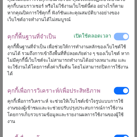
คุกกี้บนเบราวเซอร์ หรือไม่ใช้งานเว็บไซต์นี้ต่อ อย่างไรก็ตาม
จัดส่งได้เร็วสุด
พรุ่งนี้
หากคุณปิดการใช้คุกกี้ ฟังก์ชันและคุณสมบัติบางอย่างของ
แต่สามารถกำหนดวันได้
เว็บไซต์อาจทำงานได้ไม่สมบูรณ์
เปิดใช้ตลอดเวลา
คุกกี้พื้นฐานที่จำเป็น
1,300
ราคาตามพื้นที่จัดส่ง
฿
เริ่มต้นที่
คุกกี้พื้นฐานที่จำเป็น เพื่อช่วยให้การทำงานหลักของเว็บไซต์ใช้
งานได้ รวมถึงการเข้าถึงพื้นที่ที่ปลอดภัยต่าง ๆ ของเว็บไซต์ หาก
ไม่มีคุกกี้นี้เว็บไซต์จะไม่สามารถทำงานได้อย่างเหมาะสม และ
ฟรีจัดส่ง
ฟรีการ์ดเขียนข้อความ
+
จะใช้งานได้โดยการตั้งค่าเริ่มต้น โดยไม่สามารถปิดการใช้งาน
ได้
หมายเหตุ:
การจัดและดอกไม้อาจจะแตกต่างจากที่เห็นในรูปบ้าง
คุกกี้เพื่อการวิเคราะห์/เพื่อประสิทธิภาพ
เล็กน้อย ขึ้นอยู่กับฤดูกาลและพื้นที่จัดส่ง
คุกกี้เพื่อการวิเคราะห์ จะช่วยให้เว็บไซต์เข้าใจรูปแบบการใช้
ราคาเปลี่ยนแปลงตามพื้นที่จัดส่ง
งานของผู้เข้าชมและจะช่วยปรับปรุงประสบการณ์การใช้งาน
โดยการเก็บรวบรวมข้อมูลและรายงานผลการใช้งานของผู้ใช้
งาน
จัดส่งได้