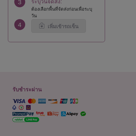
3
ระบุวันจัดส่ง:
นนทบุรี
สิงห์บุรี
ต้องเลือกพื้นที่จัดส่งก่อนเพื่อระบุ
น่าน
สุโขทัย
วัน
บึงกาฬ
สุพรรณบุรี
4
บุรีรัมย์
สุราษฎร์ธานี
เพิ่มเข้ารถเข็น
ปทุมธานี
สุรินทร์
ประจวบคีรีขันธ์
หนองคาย
ปราจีนบุรี
หนองบัวลำภู
พะเยา
อยุธยา
พังงา
อ่างทอง
พัทลุง
อำนาจเจริญ
พิจิตร
อุดรธานี
พิษณุโลก
อุตรดิตถ์
เพชรบุรี
อุทัยธานี
รับชำระผ่าน
เพชรบูรณ์
อุบลราชธานี