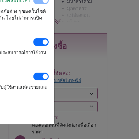
กาญจนบุรี
มหาสารคาม
กาฬสินธุ์
มุกดาหาร
ลอดภัยต่าง ๆ ของเว็บไซต์
กำแพงเพชร
แม่ฮ่องสอน
มต้น โดยไม่สามารถปิด
ขอนแก่น
ยโสธร
จันทบุรี
ร้อยเอ็ด
ฉะเชิงเทรา
ระนอง
ชลบุรี - พัทยา
ระยอง
สั่งซื้อ
ชัยนาท
ราชบุรี
รุงประสบการณ์การใช้งาน
ชัยภูมิ
ลพบุรี
ชุมพร
ลำปาง
เชียงราย
ลำพูน
1
เลือกพื้นที่จัดส่ง:
เชียงใหม่
เลย
ลอง
ค้นหาโดยรหัสไปรษณีย์
ตรัง
ศรีสะเกษ
ับผู้ใช้งานแต่ละรายและ
ตราด
สกลนคร
ตาก
สงขลา
นครนายก
สตูล
นครปฐม
สมุทรปราการ
2
เลือกราคา:
นครพนม
สมุทรสงคราม
นครราชสีมา
สมุทรสาคร
ต้องเลือกพื้นที่จัดส่งก่อนเพื่อเลือก
นครศรีธรรมราช
สระแก้ว
ราคา
นครสวรรค์
สระบุรี