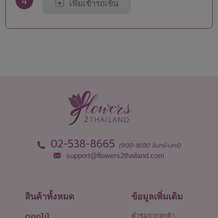
4
น่าน
สุโขทัย
เพิ่มเข้ารถเข็น
บึงกาฬ
สุพรรณบุรี
บุรีรัมย์
สุราษฎร์ธานี
ปทุมธานี
สุรินทร์
ประจวบคีรีขันธ์
หนองคาย
ปราจีนบุรี
หนองบัวลำภู
พะเยา
อยุธยา
พังงา
อ่างทอง
พัทลุง
อำนาจเจริญ
พิจิตร
อุดรธานี
พิษณุโลก
อุตรดิตถ์
เพชรบุรี
อุทัยธานี
เพชรบูรณ์
อุบลราชธานี
02-538-8665
(9:00-18:00 จันทร์-เสาร์)
support@flowers2thailand.com
สินค้าทั้งหมด
ข้อมูลเพิ่มเติม
ดอกไม้
คำชมจากลูกค้า