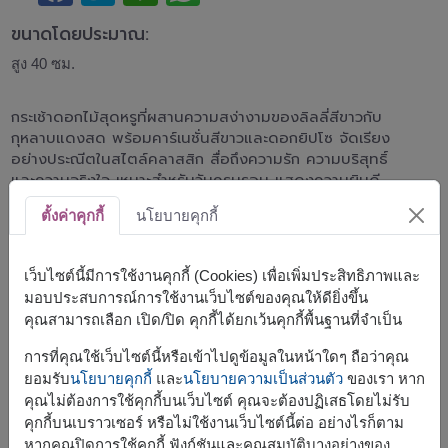
ขนาดโดยประมาณ:
สูง 40 ซม.
กระเช้าดอกไม้สุดหรูที่ผสานความสง่างามของลิลลี่สีขาวกับ
กุหลาบแดงสด พร้อมคาร์เนชั่นสีขาวและดอกยิปโซ จัดเรียง
อย่างประณีตในสไตล์คลาสสิก สื่อถึงความรัก ความบริสุทธิ์
และความจริงใจ เหมาะสำหรับวันครบรอบ แสดงความยินดี
หรือมอบเป็นของขวัญแทนความรู้สึกที่ลึกซึ้ง
ตั้งค่าคุกกี้
นโยบายคุกกี้
สินค้าแบบที่ใกล้เคียงกัน ได้แก่
FLV575
FLV532
เว็บไซต์นี้มีการใช้งานคุกกี้ (Cookies) เพื่อเพิ่มประสิทธิภาพและ
มอบประสบการณ์การใช้งานเว็บไซต์ของคุณให้ดียิ่งขึ้น
คุณสามารถเลือก เปิด/ปิด คุกกี้ได้ยกเว้นคุกกี้พื้นฐานที่จำเป็น
การที่คุณใช้เว็บไซต์นี้หรือเข้าไปดูข้อมูลในหน้าใดๆ ถือว่าคุณ
ยอมรับ
นโยบายคุกกี้
และ
นโยบายความเป็นส่วนตัว
ของเรา หาก
จัดส่งได้เร็วสุด
พรุ่งนี้
คุณไม่ต้องการใช้คุกกี้บนเว็บไซต์ คุณจะต้องปฏิเสธโดยไม่รับ
แต่สามารถกำหนดวันได้
คุกกี้บนเบราวเซอร์ หรือไม่ใช้งานเว็บไซต์นี้ต่อ อย่างไรก็ตาม
หากคุณปิดการใช้คุกกี้ ฟังก์ชันและคุณสมบัติบางอย่างของ