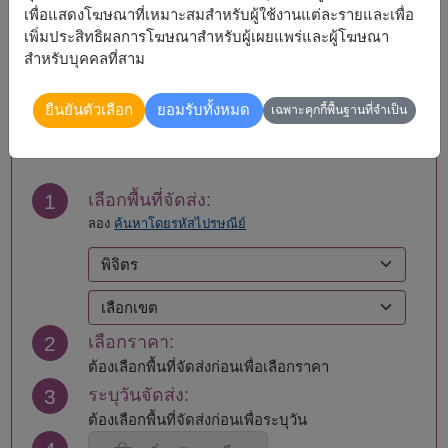
กำแพงเพชร
แม่ฮ่องสอน
เพื่อแสดงโฆษณาที่เหมาะสมสำหรับผู้ใช้งานแต่ละรายและเพื่อ
ขอนแก่น
ยโสธร
เพิ่มประสิทธิผลการโฆษณาสำหรับผู้เผยแพร่และผู้โฆษณา
จันทบุรี
ร้อยเอ็ด
สำหรับบุคคลที่สาม
ฉะเชิงเทรา
ระนอง
ชลบุรี - พัทยา
ระยอง
สั่งซื้อ
ยืนยันตัวเลือก
ยอมรับทั้งหมด
เฉพาะคุกกี้พื้นฐานที่จำเป็น
ชัยนาท
ราชบุรี
ชัยภูมิ
ลพบุรี
ชุมพร
ลำปาง
เชียงราย
ลำพูน
1
เลือกพื้นที่จัดส่ง:
เชียงใหม่
เลย
ลอง
ค้นหาโดยรหัสไปรษณีย์
ตรัง
ศรีสะเกษ
ตราด
สกลนคร
ตาก
สงขลา
นครนายก
สตูล
นครปฐม
สมุทรปราการ
2
เลือกราคา:
นครพนม
สมุทรสงคราม
นครราชสีมา
สมุทรสาคร
ต้องเลือกพื้นที่จัดส่งก่อนเพื่อเลือกราคา
นครศรีธรรมราช
สระแก้ว
3
ระบุวันจัดส่ง:
นครสวรรค์
สระบุรี
ต้องเลือกพื้นที่จัดส่งก่อนเพื่อระบุวัน
นนทบุรี
สิงห์บุรี