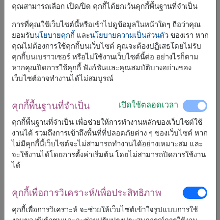
คุณสามารถเลือก เปิด/ปิด คุกกี้ได้ยกเว้นคุกกี้พื้นฐานที่จำเป็น
การที่คุณใช้เว็บไซต์นี้หรือเข้าไปดูข้อมูลในหน้าใดๆ ถือว่าคุณ
ยอมรับ
นโยบายคุกกี้
และ
นโยบายความเป็นส่วนตัว
ของเรา หาก
คุณไม่ต้องการใช้คุกกี้บนเว็บไซต์ คุณจะต้องปฏิเสธโดยไม่รับ
ขนาดโดยประมาณ:
คุกกี้บนเบราวเซอร์ หรือไม่ใช้งานเว็บไซต์นี้ต่อ อย่างไรก็ตาม
หากคุณปิดการใช้คุกกี้ ฟังก์ชันและคุณสมบัติบางอย่างของ
สูง 45 ซม.
เว็บไซต์อาจทำงานได้ไม่สมบูรณ์
Teddy Bear – Teddy Love Garden (GID323)
เปิดใช้ตลอดเวลา
คุกกี้พื้นฐานที่จำเป็น
ช่อของขวัญสุดโรแมนติกที่ผสมผสานความน่ารักและความ
คุกกี้พื้นฐานที่จำเป็น เพื่อช่วยให้การทำงานหลักของเว็บไซต์ใช้
หรูหราไว้อย่างลงตัว มาพร้อมตุ๊กตาหมีนุ่มน่ากอด จัดคู่กับ
งานได้ รวมถึงการเข้าถึงพื้นที่ที่ปลอดภัยต่าง ๆ ของเว็บไซต์ หาก
ดอกกุหลาบแดงและดอกไม้โทนหวานหลากชนิด เปรียบเสมือน
ไม่มีคุกกี้นี้เว็บไซต์จะไม่สามารถทำงานได้อย่างเหมาะสม และ
สวนแห่งความรักที่เต็มไปด้วยความอบอุ่นและความรู้สึกดี ๆ
จะใช้งานได้โดยการตั้งค่าเริ่มต้น โดยไม่สามารถปิดการใช้งาน
ดีไซน์ในโทนพาสเทลหรู พร้อมริบบิ้นสวยงาม ช่วยเพิ่มความ
ได้
โดดเด่นและความประทับใจ เหมาะสำหรับมอบให้คนรักในวัน
วาเลนไทน์ วันครบรอบ หรือโอกาสพิเศษ เพื่อสื่อถึงความรักที่
คุกกี้เพื่อการวิเคราะห์/เพื่อประสิทธิภาพ
ลึกซึ้ง จริงใจ และมั่นคง
คุกกี้เพื่อการวิเคราะห์ จะช่วยให้เว็บไซต์เข้าใจรูปแบบการใช้
✨ เหมาะสำหรับ: คนรัก คู่รัก หรือคนพิเศษ