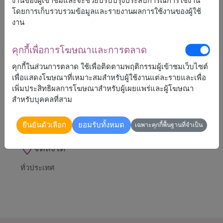
งานของผู้เข้าชมและจะช่วยปรับปรุงประสบการณ์การใช้งาน
💖 ความหมาย: ความรักที่โรแมนติก อบอุ่น และจริงใจ
โดยการเก็บรวบรวมข้อมูลและรายงานผลการใช้งานของผู้ใช้
ตุ๊กตาหมี สูง 40 ซ.ม.
งาน
ดอกไม้ในเซ็ตเป็นดอกไม้ประดิษฐ์
คุกกี้เพื่อการโฆษณาและการตลาด
คุกกี้ในส่วนการตลาด ใช้เพื่อติดตามพฤติกรรมผู้เข้าชมเว็บไซต์
เพื่อแสดงโฆษณาที่เหมาะสมสำหรับผู้ใช้งานแต่ละรายและเพื่อ
เพิ่มประสิทธิผลการโฆษณาสำหรับผู้เผยแพร่และผู้โฆษณา
สำหรับบุคคลที่สาม
1,990
ราคาตามพื้นที่จัดส่ง
฿
เริ่มต้นที่
ยืนยันตัวเลือก
ยอมรับทั้งหมด
เฉพาะคุกกี้พื้นฐานที่จำเป็น
จัดส่งได้
ทั่วประเทศ