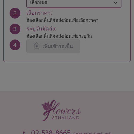
นครปฐม
สมุทรปราการ
2
เลือกราคา:
นครพนม
สมุทรสงคราม
นครราชสีมา
สมุทรสาคร
ต้องเลือกพื้นที่จัดส่งก่อนเพื่อเลือกราคา
นครศรีธรรมราช
สระแก้ว
3
ระบุวันจัดส่ง:
นครสวรรค์
สระบุรี
ต้องเลือกพื้นที่จัดส่งก่อนเพื่อระบุวัน
นนทบุรี
สิงห์บุรี
4
น่าน
สุโขทัย
เพิ่มเข้ารถเข็น
บึงกาฬ
สุพรรณบุรี
บุรีรัมย์
สุราษฎร์ธานี
ปทุมธานี
สุรินทร์
ประจวบคีรีขันธ์
หนองคาย
ปราจีนบุรี
หนองบัวลำภู
พะเยา
อยุธยา
พังงา
อ่างทอง
พัทลุง
อำนาจเจริญ
พิจิตร
อุดรธานี
พิษณุโลก
อุตรดิตถ์
เพชรบุรี
อุทัยธานี
เพชรบูรณ์
อุบลราชธานี
02-538-8665
(9:00-18:00 จันทร์-เสาร์)