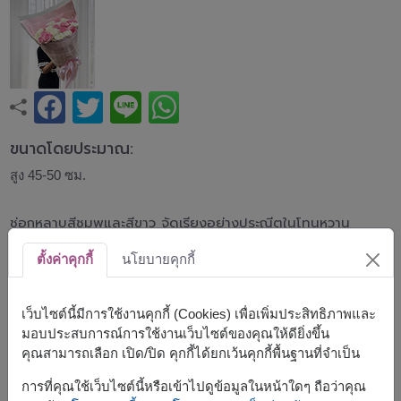
ขนาดโดยประมาณ:
สูง 45-50 ซม.
ช่อกุหลาบสีชมพูและสีขาว จัดเรียงอย่างประณีตในโทนหวาน
ละมุน ห่อด้วยกระดาษสีชมพูและตาข่ายตกแต่ง ให้ความรู้สึก
อบอุ่น เรียบหรู และโรแมนติก เหมาะสำหรับวันเกิด วันครบรอบ
ตั้งค่าคุกกี้
นโยบายคุกกี้
หรือแสดงความรักในทุกโอกาส
เว็บไซต์นี้มีการใช้งานคุกกี้ (Cookies) เพื่อเพิ่มประสิทธิภาพและ
*สีของดอกกุหลาบชมพูอาจมีความแตกต่างจากรูปภาพตัวอย่าง
มอบประสบการณ์การใช้งานเว็บไซต์ของคุณให้ดียิ่งขึ้น
เนื่องจากสายพันธุ์ของดอกไม้จะขึ้นอยู่กับสต็อกสินค้าในแต่ละวัน
คุณสามารถเลือก เปิด/ปิด คุกกี้ได้ยกเว้นคุกกี้พื้นฐานที่จำเป็น
สินค้าแบบที่ใกล้เคียงกัน ได้แก่
FLV697
,
FLV704
การที่คุณใช้เว็บไซต์นี้หรือเข้าไปดูข้อมูลในหน้าใดๆ ถือว่าคุณ