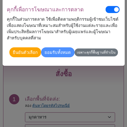
คุกกี้เพื่อการโฆษณาและการตลาด
จัดส่งได้
คุกกี้ในส่วนการตลาด ใช้เพื่อติดตามพฤติกรรมผู้เข้าชมเว็บไซต์
กระบี่
แพร่
เพื่อแสดงโฆษณาที่เหมาะสมสำหรับผู้ใช้งานแต่ละรายและเพื่อ
กรุงเทพ
ภูเก็ต
เพิ่มประสิทธิผลการโฆษณาสำหรับผู้เผยแพร่และผู้โฆษณา
กาญจนบุรี
มหาสารคาม
สำหรับบุคคลที่สาม
กาฬสินธุ์
มุกดาหาร
กำแพงเพชร
แม่ฮ่องสอน
ขอนแก่น
ยโสธร
ยืนยันตัวเลือก
ยอมรับทั้งหมด
เฉพาะคุกกี้พื้นฐานที่จำเป็น
จันทบุรี
ร้อยเอ็ด
ฉะเชิงเทรา
ระนอง
ชลบุรี - พัทยา
ระยอง
สั่งซื้อ
ชัยนาท
ราชบุรี
ชัยภูมิ
ลพบุรี
ชุมพร
ลำปาง
เชียงราย
ลำพูน
1
เลือกพื้นที่จัดส่ง:
เชียงใหม่
เลย
ลอง
ค้นหาโดยรหัสไปรษณีย์
ตรัง
ศรีสะเกษ
ตราด
สกลนคร
ตาก
สงขลา
นครนายก
สตูล