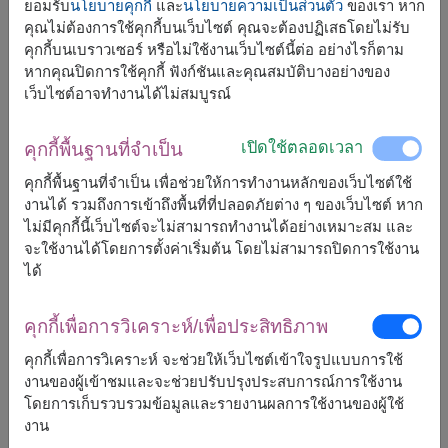
ยอมรับ
นโยบายคุกกี้
และ
นโยบายความเป็นส่วนตัว
ของเรา หาก
คุณไม่ต้องการใช้คุกกี้บนเว็บไซต์ คุณจะต้องปฏิเสธโดยไม่รับ
คุกกี้บนเบราวเซอร์ หรือไม่ใช้งานเว็บไซต์นี้ต่อ อย่างไรก็ตาม
หากคุณปิดการใช้คุกกี้ ฟังก์ชันและคุณสมบัติบางอย่างของ
จัดส่งได้เร็วสุด
วันนี้
เว็บไซต์อาจทำงานได้ไม่สมบูรณ์
แต่สามารถกำหนดวันได้
เปิดใช้ตลอดเวลา
คุกกี้พื้นฐานที่จำเป็น
3,600
ราคาตามพื้นที่จัดส่ง
คุกกี้พื้นฐานที่จำเป็น เพื่อช่วยให้การทำงานหลักของเว็บไซต์ใช้
฿
เริ่มต้นที่
งานได้ รวมถึงการเข้าถึงพื้นที่ที่ปลอดภัยต่าง ๆ ของเว็บไซต์ หาก
ไม่มีคุกกี้นี้เว็บไซต์จะไม่สามารถทำงานได้อย่างเหมาะสม และ
จะใช้งานได้โดยการตั้งค่าเริ่มต้น โดยไม่สามารถปิดการใช้งาน
ฟรีจัดส่ง
ฟรีการ์ดเขียนข้อความ
+
ได้
คุกกี้เพื่อการวิเคราะห์/เพื่อประสิทธิภาพ
หมายเหตุ:
การจัดและดอกไม้อาจจะแตกต่างจากที่เห็นในรูปบ้าง
คุกกี้เพื่อการวิเคราะห์ จะช่วยให้เว็บไซต์เข้าใจรูปแบบการใช้
เล็กน้อย ขึ้นอยู่กับฤดูกาลและพื้นที่จัดส่ง
งานของผู้เข้าชมและจะช่วยปรับปรุงประสบการณ์การใช้งาน
ราคาเปลี่ยนแปลงตามพื้นที่จัดส่ง
โดยการเก็บรวบรวมข้อมูลและรายงานผลการใช้งานของผู้ใช้
งาน