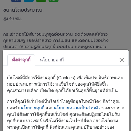
ขนาดโดยประมาณ:
สูง 40 ซม.
กระเช้าดอกไม้สีขาวชมพูสุดอ่อนหวาน จัดด้วยลิลลี่สีขาว
กุหลาบชมพู เยอบีร่าสีขาว คาร์เนชั่น และดอกยิปโซอย่าง
ประณีต ให้ความรู้สึกบริสุทธิ์ อ่อนโยน และหรูหรา เหมาะ
สำหรับวันเกิด แสดงความยินดี เยี่ยมไข้ หรือมอบแทนความ
รักและความห่วงใย
ตั้งค่าคุกกี้
นโยบายคุกกี้
สินค้าแบบที่ใกล้เคียงกัน ได้แก่
FLV423
,
FLV532
เว็บไซต์นี้มีการใช้งานคุกกี้ (Cookies) เพื่อเพิ่มประสิทธิภาพและ
มอบประสบการณ์การใช้งานเว็บไซต์ของคุณให้ดียิ่งขึ้น
คุณสามารถเลือก เปิด/ปิด คุกกี้ได้ยกเว้นคุกกี้พื้นฐานที่จำเป็น
การที่คุณใช้เว็บไซต์นี้หรือเข้าไปดูข้อมูลในหน้าใดๆ ถือว่าคุณ
จัดส่งได้เร็วสุด
พรุ่งนี้
ยอมรับ
นโยบายคุกกี้
และ
นโยบายความเป็นส่วนตัว
ของเรา หาก
แต่สามารถกำหนดวันได้
คุณไม่ต้องการใช้คุกกี้บนเว็บไซต์ คุณจะต้องปฏิเสธโดยไม่รับ
คุกกี้บนเบราวเซอร์ หรือไม่ใช้งานเว็บไซต์นี้ต่อ อย่างไรก็ตาม
หากคุณปิดการใช้คุกกี้ ฟังก์ชันและคุณสมบัติบางอย่างของ