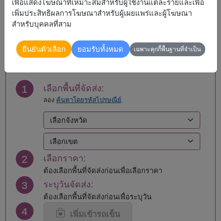
เพื่อแสดงโฆษณาที่เหมาะสมสำหรับผู้ใช้งานแต่ละรายและเพื่อ
ขอนแก่น
ยโสธร
เพิ่มประสิทธิผลการโฆษณาสำหรับผู้เผยแพร่และผู้โฆษณา
จันทบุรี
ร้อยเอ็ด
สำหรับบุคคลที่สาม
ฉะเชิงเทรา
ระนอง
ชลบุรี - พัทยา
ระยอง
สั่งซื้อ
ยืนยันตัวเลือก
ยอมรับทั้งหมด
ชัยนาท
ราชบุรี
เฉพาะคุกกี้พื้นฐานที่จำเป็น
ชัยภูมิ
ลพบุรี
ชุมพร
ลำปาง
เชียงราย
ลำพูน
1
เลือกพื้นที่จัดส่ง:
เชียงใหม่
เลย
ลอง
ค้นหาโดยรหัสไปรษณีย์
ตรัง
ศรีสะเกษ
ตราด
สกลนคร
ตาก
สงขลา
นครนายก
สตูล
นครปฐม
สมุทรปราการ
2
เลือกราคา:
นครพนม
สมุทรสงคราม
นครราชสีมา
สมุทรสาคร
ต้องเลือกพื้นที่จัดส่งก่อนเพื่อเลือกราคา
นครศรีธรรมราช
สระแก้ว
3
ระบุวันจัดส่ง:
นครสวรรค์
สระบุรี
ต้องเลือกพื้นที่จัดส่งก่อนเพื่อระบุวัน
นนทบุรี
สิงห์บุรี
4
น่าน
สุโขทัย
เพิ่มเข้ารถเข็น