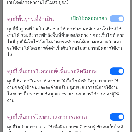
เว็บไซต์อาจทำงานได้ไม่สมบูรณ์
2,600
ราคาตามพื้นที่จัดส่ง
฿
เริ่มต้นที่
เปิดใช้ตลอดเวลา
คุกกี้พื้นฐานที่จำเป็น
ฟรีจัดส่ง
ฟรีการ์ดเขียนข้อความ
+
คุกกี้พื้นฐานที่จำเป็น เพื่อช่วยให้การทำงานหลักของเว็บไซต์ใช้
งานได้ รวมถึงการเข้าถึงพื้นที่ที่ปลอดภัยต่าง ๆ ของเว็บไซต์ หาก
ไม่มีคุกกี้นี้เว็บไซต์จะไม่สามารถทำงานได้อย่างเหมาะสม และ
หมายเหตุ:
จะใช้งานได้โดยการตั้งค่าเริ่มต้น โดยไม่สามารถปิดการใช้งาน
การจัดและดอกไม้อาจจะแตกต่างจากที่เห็นในรูปบ้าง
ได้
เล็กน้อย ขึ้นอยู่กับฤดูกาลและพื้นที่จัดส่ง
ราคาเปลี่ยนแปลงตามพื้นที่จัดส่ง
คุกกี้เพื่อการวิเคราะห์/เพื่อประสิทธิภาพ
คุกกี้เพื่อการวิเคราะห์ จะช่วยให้เว็บไซต์เข้าใจรูปแบบการใช้
งานของผู้เข้าชมและจะช่วยปรับปรุงประสบการณ์การใช้งาน
จัดส่งได้
โดยการเก็บรวบรวมข้อมูลและรายงานผลการใช้งานของผู้ใช้
งาน
กระบี่
แพร่
กรุงเทพ
ภูเก็ต
คุกกี้เพื่อการโฆษณาและการตลาด
กาญจนบุรี
มหาสารคาม
กาฬสินธุ์
มุกดาหาร
คุกกี้ในส่วนการตลาด ใช้เพื่อติดตามพฤติกรรมผู้เข้าชมเว็บไซต์
กำแพงเพชร
แม่ฮ่องสอน