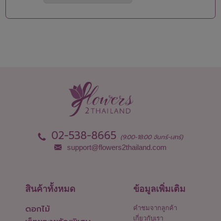
บึงกาฬ
สุพรรณบุรี
บุรีรัมย์
สุราษฎร์ธานี
ปทุมธานี
สุรินทร์
ประจวบคีรีขันธ์
หนองคาย
ปราจีนบุรี
หนองบัวลำภู
พะเยา
อยุธยา
พังงา
อ่างทอง
พัทลุง
อำนาจเจริญ
พิจิตร
อุดรธานี
พิษณุโลก
อุตรดิตถ์
เพชรบุรี
อุทัยธานี
เพชรบูรณ์
อุบลราชธานี
02-538-8665
(9:00-18:00 จันทร์-เสาร์)
support@flowers2thailand.com
สินค้าทั้งหมด
ข้อมูลเพิ่มเติม
ดอกไม้
คำชมจากลูกค้า
เกี่ยวกับเรา