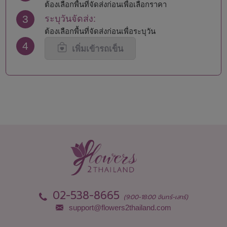
นครราชสีมา
สมุทรสาคร
ต้องเลือกพื้นที่จัดส่งก่อนเพื่อเลือกราคา
นครศรีธรรมราช
สระแก้ว
3
ระบุวันจัดส่ง:
นครสวรรค์
สระบุรี
ต้องเลือกพื้นที่จัดส่งก่อนเพื่อระบุวัน
นนทบุรี
สิงห์บุรี
4
น่าน
สุโขทัย
เพิ่มเข้ารถเข็น
บึงกาฬ
สุพรรณบุรี
บุรีรัมย์
สุราษฎร์ธานี
ปทุมธานี
สุรินทร์
ประจวบคีรีขันธ์
หนองคาย
ปราจีนบุรี
หนองบัวลำภู
พะเยา
อยุธยา
พังงา
อ่างทอง
พัทลุง
อำนาจเจริญ
พิจิตร
อุดรธานี
พิษณุโลก
อุตรดิตถ์
เพชรบุรี
อุทัยธานี
เพชรบูรณ์
อุบลราชธานี
02-538-8665
(9:00-18:00 จันทร์-เสาร์)
support@flowers2thailand.com