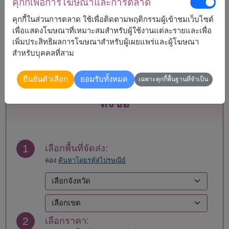
คุกกี้เพื่อการโฆษณาและการตลาด
กระบี่
แพร่
กรุงเทพ
ภูเก็ต
คุกกี้ในส่วนการตลาด ใช้เพื่อติดตามพฤติกรรมผู้เข้าชมเว็บไซต์
กาญจนบุรี
มหาสารคาม
เพื่อแสดงโฆษณาที่เหมาะสมสำหรับผู้ใช้งานแต่ละรายและเพื่อ
กาฬสินธุ์
มุกดาหาร
เพิ่มประสิทธิผลการโฆษณาสำหรับผู้เผยแพร่และผู้โฆษณา
กำแพงเพชร
แม่ฮ่องสอน
สำหรับบุคคลที่สาม
ขอนแก่น
ยโสธร
จันทบุรี
ร้อยเอ็ด
ยืนยันตัวเลือก
ยอมรับทั้งหมด
เฉพาะคุกกี้พื้นฐานที่จำเป็น
ฉะเชิงเทรา
ระนอง
ชลบุรี - พัทยา
ระยอง
สั่งซื้อ
ชัยนาท
ราชบุรี
ชัยภูมิ
ลพบุรี
ชุมพร
ลำปาง
เชียงราย
ลำพูน
1
เลือกพื้นที่จัดส่ง:
เชียงใหม่
เลย
ลอง
ค้นหาโดยรหัสไปรษณีย์
ตรัง
ศรีสะเกษ
ตราด
สกลนคร
ตาก
สงขลา
นครนายก
สตูล
นครปฐม
สมุทรปราการ
2
เลือกราคา:
นครพนม
สมุทรสงคราม