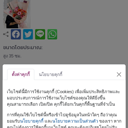
ขนาดโดยประมาณ:
สูง 35 ซม.
ช่อเยอบีร่าสีชมพูและสีส้มสดใส จัดร่วมกับดอกยิปโซและใบยู
ตั้งค่าคุกกี้
นโยบายคุกกี้
คาลิปตัส ห่อด้วยกระดาษสีพีชหวาน ให้ความรู้สึกสดชื่น สดใส
และเต็มไปด้วยพลังบวก เหมาะสำหรับวันเกิด แสดงความยินดี
รับปริญญา หรือมอบกำลังใจให้คนพิเศษ
เว็บไซต์นี้มีการใช้งานคุกกี้ (Cookies) เพื่อเพิ่มประสิทธิภาพและ
มอบประสบการณ์การใช้งานเว็บไซต์ของคุณให้ดียิ่งขึ้น
สินค้าแบบที่ใกล้เคียงกัน ได้แก่
FLV622
,
FLV636
คุณสามารถเลือก เปิด/ปิด คุกกี้ได้ยกเว้นคุกกี้พื้นฐานที่จำเป็น
การที่คุณใช้เว็บไซต์นี้หรือเข้าไปดูข้อมูลในหน้าใดๆ ถือว่าคุณ
ยอมรับ
นโยบายคุกกี้
และ
นโยบายความเป็นส่วนตัว
ของเรา หาก
คุณไม่ต้องการใช้คุกกี้บนเว็บไซต์ คุณจะต้องปฏิเสธโดยไม่รับ