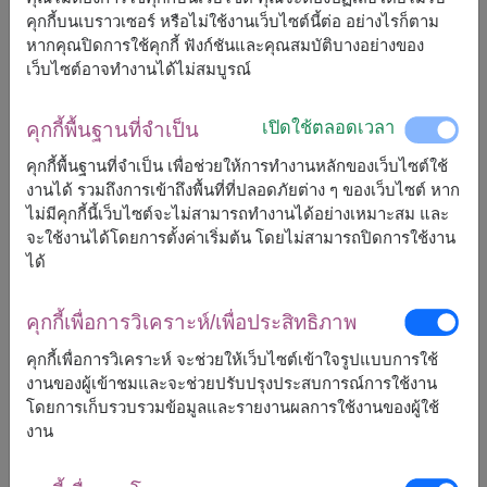
คุกกี้บนเบราวเซอร์ หรือไม่ใช้งานเว็บไซต์นี้ต่อ อย่างไรก็ตาม
จัดส่งได้เร็วสุด
พรุ่งนี้
หากคุณปิดการใช้คุกกี้ ฟังก์ชันและคุณสมบัติบางอย่างของ
แต่สามารถกำหนดวันได้
เว็บไซต์อาจทำงานได้ไม่สมบูรณ์
เปิดใช้ตลอดเวลา
คุกกี้พื้นฐานที่จำเป็น
1,500
ราคาตามพื้นที่จัดส่ง
฿
เริ่มต้นที่
คุกกี้พื้นฐานที่จำเป็น เพื่อช่วยให้การทำงานหลักของเว็บไซต์ใช้
งานได้ รวมถึงการเข้าถึงพื้นที่ที่ปลอดภัยต่าง ๆ ของเว็บไซต์ หาก
ไม่มีคุกกี้นี้เว็บไซต์จะไม่สามารถทำงานได้อย่างเหมาะสม และ
ฟรีจัดส่ง
ฟรีการ์ดเขียนข้อความ
+
จะใช้งานได้โดยการตั้งค่าเริ่มต้น โดยไม่สามารถปิดการใช้งาน
ได้
หมายเหตุ:
การจัดและดอกไม้อาจจะแตกต่างจากที่เห็นในรูปบ้าง
คุกกี้เพื่อการวิเคราะห์/เพื่อประสิทธิภาพ
เล็กน้อย ขึ้นอยู่กับฤดูกาลและพื้นที่จัดส่ง
คุกกี้เพื่อการวิเคราะห์ จะช่วยให้เว็บไซต์เข้าใจรูปแบบการใช้
ราคาเปลี่ยนแปลงตามพื้นที่จัดส่ง
งานของผู้เข้าชมและจะช่วยปรับปรุงประสบการณ์การใช้งาน
โดยการเก็บรวบรวมข้อมูลและรายงานผลการใช้งานของผู้ใช้
งาน
จัดส่งได้