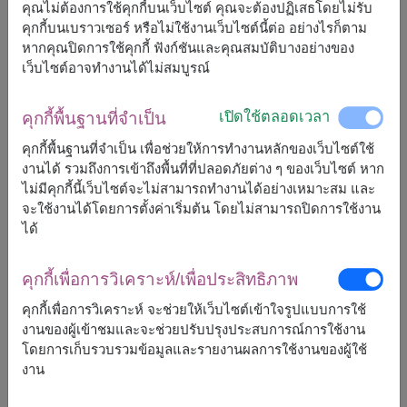
คุณไม่ต้องการใช้คุกกี้บนเว็บไซต์ คุณจะต้องปฏิเสธโดยไม่รับ
คุกกี้บนเบราวเซอร์ หรือไม่ใช้งานเว็บไซต์นี้ต่อ อย่างไรก็ตาม
จัดส่งได้เร็วสุด
วันนี้
หากคุณปิดการใช้คุกกี้ ฟังก์ชันและคุณสมบัติบางอย่างของ
แต่สามารถกำหนดวันได้
เว็บไซต์อาจทำงานได้ไม่สมบูรณ์
เปิดใช้ตลอดเวลา
คุกกี้พื้นฐานที่จำเป็น
1,900
ราคาตามพื้นที่จัดส่ง
฿
คุกกี้พื้นฐานที่จำเป็น เพื่อช่วยให้การทำงานหลักของเว็บไซต์ใช้
เริ่มต้นที่
งานได้ รวมถึงการเข้าถึงพื้นที่ที่ปลอดภัยต่าง ๆ ของเว็บไซต์ หาก
ไม่มีคุกกี้นี้เว็บไซต์จะไม่สามารถทำงานได้อย่างเหมาะสม และ
ฟรีจัดส่ง
ฟรีการ์ดเขียนข้อความ
+
จะใช้งานได้โดยการตั้งค่าเริ่มต้น โดยไม่สามารถปิดการใช้งาน
ได้
หมายเหตุ:
คุกกี้เพื่อการวิเคราะห์/เพื่อประสิทธิภาพ
การจัดและดอกไม้อาจจะแตกต่างจากที่เห็นในรูปบ้าง
เล็กน้อย ขึ้นอยู่กับฤดูกาลและพื้นที่จัดส่ง
คุกกี้เพื่อการวิเคราะห์ จะช่วยให้เว็บไซต์เข้าใจรูปแบบการใช้
ราคาเปลี่ยนแปลงตามพื้นที่จัดส่ง
งานของผู้เข้าชมและจะช่วยปรับปรุงประสบการณ์การใช้งาน
โดยการเก็บรวบรวมข้อมูลและรายงานผลการใช้งานของผู้ใช้
งาน
จัดส่งได้