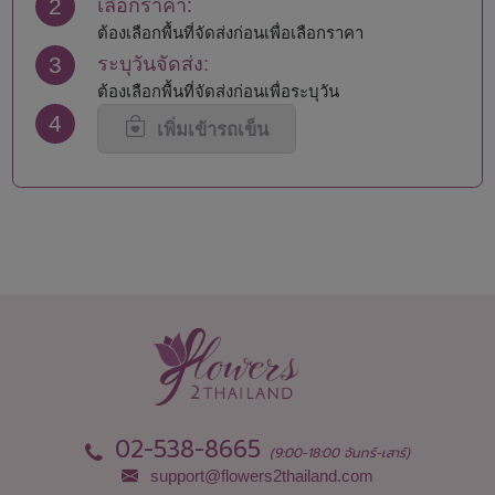
2
เลือกราคา:
นครพนม
สมุทรสาคร
นครราชสีมา
สระแก้ว
ต้องเลือกพื้นที่จัดส่งก่อนเพื่อเลือกราคา
นครศรีธรรมราช
สระบุรี
3
ระบุวันจัดส่ง:
นครสวรรค์
สิงห์บุรี
ต้องเลือกพื้นที่จัดส่งก่อนเพื่อระบุวัน
นนทบุรี
สุโขทัย
4
น่าน
สุพรรณบุรี
เพิ่มเข้ารถเข็น
บุรีรัมย์
สุราษฎร์ธานี
ปทุมธานี
สุรินทร์
ประจวบคีรีขันธ์
หนองคาย
ปราจีนบุรี
หนองบัวลำภู
พะเยา
อยุธยา
พังงา
อ่างทอง
พัทลุง
อำนาจเจริญ
พิจิตร
อุดรธานี
พิษณุโลก
อุตรดิตถ์
เพชรบุรี
อุทัยธานี
เพชรบูรณ์
อุบลราชธานี
02-538-8665
(9:00-18:00 จันทร์-เสาร์)
support@flowers2thailand.com