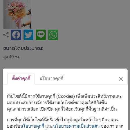
ขนาดโดยประมาณ:
สูง 40 ซม.
ช่อดอกไม้โทนชมพูหวานที่ผสานกุหลาบสีชมพู ลิลลี่สีชมพู
และคาร์เนชั่นอย่างลงตัว เติมความละมุนด้วยดอกยิปโซและ
ตั้งค่าคุกกี้
นโยบายคุกกี้
ดอกไม้แซม สื่อถึงความรัก ความอ่อนโยน และความห่วงใย
เหมาะสำหรับวันเกิด วันครบรอบ แสดงความยินดี หรือมอบให้
คนพิเศษในทุกโอกาส
เว็บไซต์นี้มีการใช้งานคุกกี้ (Cookies) เพื่อเพิ่มประสิทธิภาพและ
มอบประสบการณ์การใช้งานเว็บไซต์ของคุณให้ดียิ่งขึ้น
สินค้าแบบที่ใกล้เคียงกัน ได้แก่
FLV648
,
FLV618
คุณสามารถเลือก เปิด/ปิด คุกกี้ได้ยกเว้นคุกกี้พื้นฐานที่จำเป็น
การที่คุณใช้เว็บไซต์นี้หรือเข้าไปดูข้อมูลในหน้าใดๆ ถือว่าคุณ
ยอมรับ
นโยบายคุกกี้
และ
นโยบายความเป็นส่วนตัว
ของเรา หาก