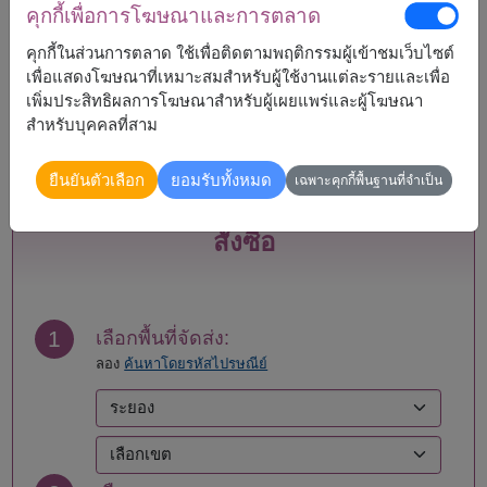
คุกกี้เพื่อการโฆษณาและการตลาด
กระบี่
แพร่
คุกกี้ในส่วนการตลาด ใช้เพื่อติดตามพฤติกรรมผู้เข้าชมเว็บไซต์
กรุงเทพ
ภูเก็ต
เพื่อแสดงโฆษณาที่เหมาะสมสำหรับผู้ใช้งานแต่ละรายและเพื่อ
กาญจนบุรี
มหาสารคาม
เพิ่มประสิทธิผลการโฆษณาสำหรับผู้เผยแพร่และผู้โฆษณา
กาฬสินธุ์
มุกดาหาร
สำหรับบุคคลที่สาม
กำแพงเพชร
แม่ฮ่องสอน
ขอนแก่น
ยโสธร
ยืนยันตัวเลือก
ยอมรับทั้งหมด
จันทบุรี
ร้อยเอ็ด
เฉพาะคุกกี้พื้นฐานที่จำเป็น
ฉะเชิงเทรา
ระนอง
ชลบุรี - พัทยา
ระยอง
สั่งซื้อ
ชัยนาท
ราชบุรี
ชัยภูมิ
ลพบุรี
ชุมพร
ลำปาง
เชียงราย
ลำพูน
1
เลือกพื้นที่จัดส่ง:
เชียงใหม่
เลย
ลอง
ค้นหาโดยรหัสไปรษณีย์
ตรัง
ศรีสะเกษ
ตราด
สกลนคร
ตาก
สงขลา
นครนายก
สมุทรปราการ
นครปฐม
สมุทรสงคราม