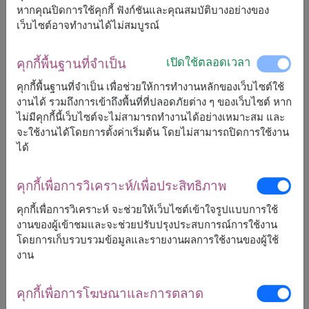
หากคุณปิดการใช้คุกกี้ ฟังก์ชันและคุณสมบัติบางอย่างของ
เว็บไซต์อาจทำงานได้ไม่สมบูรณ์
เปิดใช้ตลอดเวลา
คุกกี้พื้นฐานที่จำเป็น
ขนาดโดยประมาณ:
คุกกี้พื้นฐานที่จำเป็น เพื่อช่วยให้การทำงานหลักของเว็บไซต์ใช้
สูง : 45 ซม. (ส่วนสูงนั่ง)
งานได้ รวมถึงการเข้าถึงพื้นที่ที่ปลอดภัยต่าง ๆ ของเว็บไซต์ หาก
ไม่มีคุกกี้นี้เว็บไซต์จะไม่สามารถทำงานได้อย่างเหมาะสม และ
จะใช้งานได้โดยการตั้งค่าเริ่มต้น โดยไม่สามารถปิดการใช้งาน
ตุ๊กตาลูกสุนัขสุดน่ารักที่มาพร้อมกุหลาบแดงประดิษฐ์ ของ
ขวัญสุดพิเศษที่มอบรอยยิ้มและเป็นสัญลักษณ์แห่งความ
ได้
อบอุ่น
ตกแต่งด้วยดอกไม้ประดิษฐ์
คุกกี้เพื่อการวิเคราะห์/เพื่อประสิทธิภาพ
คุกกี้เพื่อการวิเคราะห์ จะช่วยให้เว็บไซต์เข้าใจรูปแบบการใช้
งานของผู้เข้าชมและจะช่วยปรับปรุงประสบการณ์การใช้งาน
โดยการเก็บรวบรวมข้อมูลและรายงานผลการใช้งานของผู้ใช้
งาน
2,190
ราคาตามพื้นที่จัดส่ง
฿
เริ่มต้นที่
คุกกี้เพื่อการโฆษณาและการตลาด