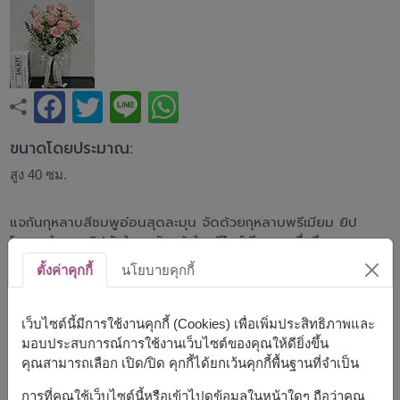
ขนาดโดยประมาณ:
สูง 40 ซม.
แจกันกุหลาบสีชมพูอ่อนสุดละมุน จัดด้วยกุหลาบพรีเมียม ยิป
โซ และใบยูคาลิปตัสในแจกันแก้วใส ดีไซน์เรียบหรู สื่อถึงความ
รัก ความอ่อนโยน และความจริงใจ เหมาะสำหรับวันเกิด วัน
ตั้งค่าคุกกี้
นโยบายคุกกี้
ครบรอบ แสดงความยินดี หรือมอบแทนความรู้สึกดี ๆ ในทุก
โอกาส
เว็บไซต์นี้มีการใช้งานคุกกี้ (Cookies) เพื่อเพิ่มประสิทธิภาพและ
โทนสีชมพูของดอกกุหลาบอาจมีสีสันที่แตกต่างกันไปตามพื้นที่จัด
มอบประสบการณ์การใช้งานเว็บไซต์ของคุณให้ดียิ่งขึ้น
ส่ง
คุณสามารถเลือก เปิด/ปิด คุกกี้ได้ยกเว้นคุกกี้พื้นฐานที่จำเป็น
สินค้าแบบที่ใกล้เคียงกัน ได้แก่
FLV492
,
FLV417
,
FLV500
การที่คุณใช้เว็บไซต์นี้หรือเข้าไปดูข้อมูลในหน้าใดๆ ถือว่าคุณ