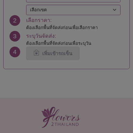
ตาก
สงขลา
นครนายก
สตูล
นครปฐม
สมุทรปราการ
2
เลือกราคา:
นครพนม
สมุทรสงคราม
นครราชสีมา
สมุทรสาคร
ต้องเลือกพื้นที่จัดส่งก่อนเพื่อเลือกราคา
นครศรีธรรมราช
สระแก้ว
3
ระบุวันจัดส่ง:
นครสวรรค์
สระบุรี
ต้องเลือกพื้นที่จัดส่งก่อนเพื่อระบุวัน
นนทบุรี
สิงห์บุรี
4
น่าน
สุโขทัย
เพิ่มเข้ารถเข็น
บึงกาฬ
สุพรรณบุรี
บุรีรัมย์
สุราษฎร์ธานี
ปทุมธานี
สุรินทร์
ประจวบคีรีขันธ์
หนองคาย
ปราจีนบุรี
หนองบัวลำภู
พะเยา
อยุธยา
พังงา
อ่างทอง
พัทลุง
อำนาจเจริญ
พิจิตร
อุดรธานี
พิษณุโลก
อุตรดิตถ์
เพชรบุรี
อุทัยธานี
เพชรบูรณ์
อุบลราชธานี