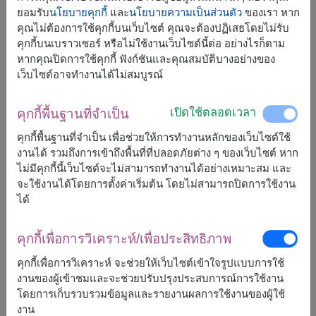
ยอมรับ
นโยบายคุกกี้
และ
นโยบายความเป็นส่วนตัว
ของเรา หาก
คุณไม่ต้องการใช้คุกกี้บนเว็บไซต์ คุณจะต้องปฏิเสธโดยไม่รับ
คุกกี้บนเบราวเซอร์ หรือไม่ใช้งานเว็บไซต์นี้ต่อ อย่างไรก็ตาม
หากคุณปิดการใช้คุกกี้ ฟังก์ชันและคุณสมบัติบางอย่างของ
เว็บไซต์อาจทำงานได้ไม่สมบูรณ์
จัดส่งได้เร็วสุด
อ., 11 ส.ค. 2026
แต่สามารถกำหนดวันได้
เปิดใช้ตลอดเวลา
คุกกี้พื้นฐานที่จำเป็น
คุกกี้พื้นฐานที่จำเป็น เพื่อช่วยให้การทำงานหลักของเว็บไซต์ใช้
2,500
ราคาตามพื้นที่จัดส่ง
฿
งานได้ รวมถึงการเข้าถึงพื้นที่ที่ปลอดภัยต่าง ๆ ของเว็บไซต์ หาก
เริ่มต้นที่
ไม่มีคุกกี้นี้เว็บไซต์จะไม่สามารถทำงานได้อย่างเหมาะสม และ
จะใช้งานได้โดยการตั้งค่าเริ่มต้น โดยไม่สามารถปิดการใช้งาน
ฟรีจัดส่ง
ฟรีการ์ดเขียนข้อความ
ได้
+
คุกกี้เพื่อการวิเคราะห์/เพื่อประสิทธิภาพ
หมายเหตุ:
คุกกี้เพื่อการวิเคราะห์ จะช่วยให้เว็บไซต์เข้าใจรูปแบบการใช้
การจัดและดอกไม้อาจจะแตกต่างจากที่เห็นในรูปบ้าง
งานของผู้เข้าชมและจะช่วยปรับปรุงประสบการณ์การใช้งาน
เล็กน้อย ขึ้นอยู่กับฤดูกาลและพื้นที่จัดส่ง
โดยการเก็บรวบรวมข้อมูลและรายงานผลการใช้งานของผู้ใช้
ราคาเปลี่ยนแปลงตามพื้นที่จัดส่ง
งาน