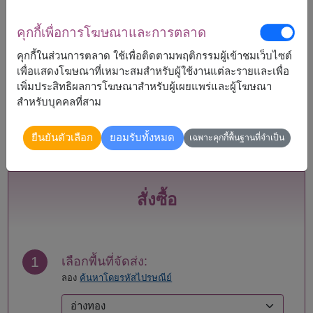
คุกกี้เพื่อการโฆษณาและการตลาด
จัดส่งได้
คุกกี้ในส่วนการตลาด ใช้เพื่อติดตามพฤติกรรมผู้เข้าชมเว็บไซต์
กระบี่
แพร่
เพื่อแสดงโฆษณาที่เหมาะสมสำหรับผู้ใช้งานแต่ละรายและเพื่อ
กรุงเทพ
ภูเก็ต
เพิ่มประสิทธิผลการโฆษณาสำหรับผู้เผยแพร่และผู้โฆษณา
กาญจนบุรี
มหาสารคาม
สำหรับบุคคลที่สาม
กาฬสินธุ์
มุกดาหาร
กำแพงเพชร
แม่ฮ่องสอน
ยืนยันตัวเลือก
ยอมรับทั้งหมด
เฉพาะคุกกี้พื้นฐานที่จำเป็น
ขอนแก่น
ยโสธร
จันทบุรี
ร้อยเอ็ด
ฉะเชิงเทรา
ระนอง
ชลบุรี - พัทยา
ระยอง
สั่งซื้อ
ชัยนาท
ราชบุรี
ชัยภูมิ
ลพบุรี
ชุมพร
ลำปาง
เชียงราย
ลำพูน
1
เลือกพื้นที่จัดส่ง:
เชียงใหม่
เลย
ลอง
ค้นหาโดยรหัสไปรษณีย์
ตรัง
ศรีสะเกษ
ตราด
สกลนคร