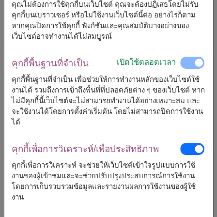
คุณไม่ต้องการใช้คุกกี้บนเว็บไซต์ คุณจะต้องปฏิเสธโดยไม่รับ
คุกกี้บนเบราวเซอร์ หรือไม่ใช้งานเว็บไซต์นี้ต่อ อย่างไรก็ตาม
จัดส่งได้เร็วสุด
จ., 10 ส.ค. 2026
หากคุณปิดการใช้คุกกี้ ฟังก์ชันและคุณสมบัติบางอย่างของ
แต่สามารถกำหนดวันได้
เว็บไซต์อาจทำงานได้ไม่สมบูรณ์
เปิดใช้ตลอดเวลา
คุกกี้พื้นฐานที่จำเป็น
2,000
ราคาตามพื้นที่จัดส่ง
฿
คุกกี้พื้นฐานที่จำเป็น เพื่อช่วยให้การทำงานหลักของเว็บไซต์ใช้
เริ่มต้นที่
งานได้ รวมถึงการเข้าถึงพื้นที่ที่ปลอดภัยต่าง ๆ ของเว็บไซต์ หาก
ไม่มีคุกกี้นี้เว็บไซต์จะไม่สามารถทำงานได้อย่างเหมาะสม และ
ฟรีจัดส่ง
ฟรีการ์ดเขียนข้อความ
+
จะใช้งานได้โดยการตั้งค่าเริ่มต้น โดยไม่สามารถปิดการใช้งาน
ได้
หมายเหตุ:
คุกกี้เพื่อการวิเคราะห์/เพื่อประสิทธิภาพ
การจัดและดอกไม้อาจจะแตกต่างจากที่เห็นในรูปบ้าง
เล็กน้อย ขึ้นอยู่กับฤดูกาลและพื้นที่จัดส่ง
คุกกี้เพื่อการวิเคราะห์ จะช่วยให้เว็บไซต์เข้าใจรูปแบบการใช้
ราคาเปลี่ยนแปลงตามพื้นที่จัดส่ง
งานของผู้เข้าชมและจะช่วยปรับปรุงประสบการณ์การใช้งาน
โดยการเก็บรวบรวมข้อมูลและรายงานผลการใช้งานของผู้ใช้
งาน
จัดส่งได้