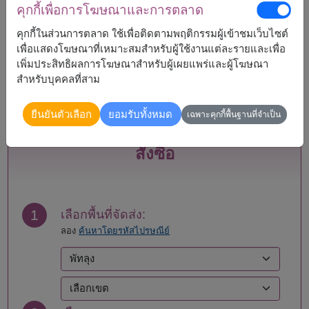
คุกกี้เพื่อการโฆษณาและการตลาด
กระบี่
แพร่
คุกกี้ในส่วนการตลาด ใช้เพื่อติดตามพฤติกรรมผู้เข้าชมเว็บไซต์
กรุงเทพ
ภูเก็ต
เพื่อแสดงโฆษณาที่เหมาะสมสำหรับผู้ใช้งานแต่ละรายและเพื่อ
กาญจนบุรี
มหาสารคาม
เพิ่มประสิทธิผลการโฆษณาสำหรับผู้เผยแพร่และผู้โฆษณา
กาฬสินธุ์
มุกดาหาร
สำหรับบุคคลที่สาม
กำแพงเพชร
แม่ฮ่องสอน
ขอนแก่น
ยโสธร
ยืนยันตัวเลือก
ยอมรับทั้งหมด
จันทบุรี
ยะลา
เฉพาะคุกกี้พื้นฐานที่จำเป็น
ฉะเชิงเทรา
ร้อยเอ็ด
ชลบุรี - พัทยา
ระนอง
สั่งซื้อ
ชัยนาท
ระยอง
ชัยภูมิ
ราชบุรี
ชุมพร
ลพบุรี
เชียงราย
ลำปาง
1
เลือกพื้นที่จัดส่ง:
เชียงใหม่
ลำพูน
ลอง
ค้นหาโดยรหัสไปรษณีย์
ตรัง
เลย
ตราด
ศรีสะเกษ
ตาก
สกลนคร
นครนายก
สงขลา
นครปฐม
สตูล