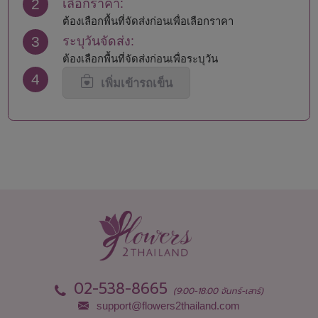
2
เลือกราคา:
นครพนม
สมุทรปราการ
นครราชสีมา
สมุทรสงคราม
ต้องเลือกพื้นที่จัดส่งก่อนเพื่อเลือกราคา
นครศรีธรรมราช
สมุทรสาคร
3
ระบุวันจัดส่ง:
นครสวรรค์
สระแก้ว
ต้องเลือกพื้นที่จัดส่งก่อนเพื่อระบุวัน
นนทบุรี
สระบุรี
4
นราธิวาส
สิงห์บุรี
เพิ่มเข้ารถเข็น
น่าน
สุโขทัย
บึงกาฬ
สุพรรณบุรี
บุรีรัมย์
สุราษฎร์ธานี
ปทุมธานี
สุรินทร์
ประจวบคีรีขันธ์
หนองคาย
ปราจีนบุรี
หนองบัวลำภู
ปัตตานี
อยุธยา
พะเยา
อ่างทอง
พังงา
อำนาจเจริญ
พัทลุง
อุดรธานี
พิจิตร
อุตรดิตถ์
พิษณุโลก
อุทัยธานี
02-538-8665
เพชรบุรี
อุบลราชธานี
(9:00-18:00 จันทร์-เสาร์)
เพชรบูรณ์
support@flowers2thailand.com