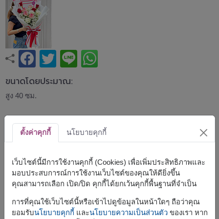
ขนาดโดยประมาณ:
สูง 40 ซม.
ช่อกุหลาบโทนแดง ชมพู และขาว จัดอย่างลงตัวพร้อมดอก
ยิปโซสีขาว เพิ่มความโดดเด่นด้วยโทนสีหวานโรแมนติก สื่อถึง
ตั้งค่าคุกกี้
นโยบายคุกกี้
ความรัก ความห่วงใย และคำอวยพรจากใจ เหมาะสำหรับวัน
วาเลนไทน์ วันเกิด วันครบรอบ หรือมอบเป็นของขวัญในทุก
โอกาสพิเศษ
เว็บไซต์นี้มีการใช้งานคุกกี้ (Cookies) เพื่อเพิ่มประสิทธิภาพและ
มอบประสบการณ์การใช้งานเว็บไซต์ของคุณให้ดียิ่งขึ้น
สินค้าแบบที่ใกล้เคียงกัน ได้แก่
FLV584
,
FLV596
,
FLV660
คุณสามารถเลือก เปิด/ปิด คุกกี้ได้ยกเว้นคุกกี้พื้นฐานที่จำเป็น
การที่คุณใช้เว็บไซต์นี้หรือเข้าไปดูข้อมูลในหน้าใดๆ ถือว่าคุณ
ยอมรับ
นโยบายคุกกี้
และ
นโยบายความเป็นส่วนตัว
ของเรา หาก