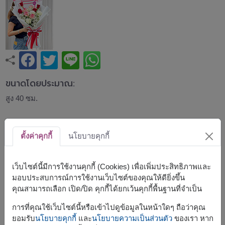
ขนาดโดยประมาณ:
สูง 40 ซม.
ช่อกุหลาบโทนแดง ชมพู และขาว จัดอย่างลงตัวพร้อมดอก
ยิปโซสีขาว เพิ่มความโดดเด่นด้วยโทนสีหวานโรแมนติก สื่อถึง
ตั้งค่าคุกกี้
นโยบายคุกกี้
ความรัก ความห่วงใย และคำอวยพรจากใจ เหมาะสำหรับวัน
วาเลนไทน์ วันเกิด วันครบรอบ หรือมอบเป็นของขวัญในทุก
โอกาสพิเศษ
เว็บไซต์นี้มีการใช้งานคุกกี้ (Cookies) เพื่อเพิ่มประสิทธิภาพและ
มอบประสบการณ์การใช้งานเว็บไซต์ของคุณให้ดียิ่งขึ้น
สินค้าแบบที่ใกล้เคียงกัน ได้แก่
FLV584
,
FLV596
,
FLV660
คุณสามารถเลือก เปิด/ปิด คุกกี้ได้ยกเว้นคุกกี้พื้นฐานที่จำเป็น
การที่คุณใช้เว็บไซต์นี้หรือเข้าไปดูข้อมูลในหน้าใดๆ ถือว่าคุณ
ยอมรับ
นโยบายคุกกี้
และ
นโยบายความเป็นส่วนตัว
ของเรา หาก