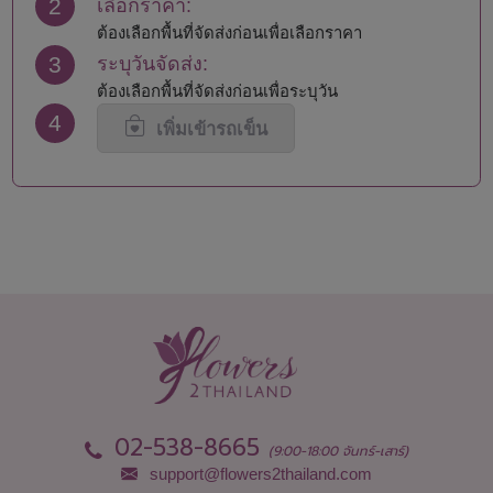
2
เลือกราคา:
นครพนม
สมุทรปราการ
นครราชสีมา
สมุทรสงคราม
ต้องเลือกพื้นที่จัดส่งก่อนเพื่อเลือกราคา
นครศรีธรรมราช
สมุทรสาคร
3
ระบุวันจัดส่ง:
นครสวรรค์
สระแก้ว
ต้องเลือกพื้นที่จัดส่งก่อนเพื่อระบุวัน
นนทบุรี
สระบุรี
4
นราธิวาส
สิงห์บุรี
เพิ่มเข้ารถเข็น
น่าน
สุโขทัย
บึงกาฬ
สุพรรณบุรี
บุรีรัมย์
สุราษฎร์ธานี
ปทุมธานี
สุรินทร์
ประจวบคีรีขันธ์
หนองคาย
ปราจีนบุรี
หนองบัวลำภู
ปัตตานี
อยุธยา
พะเยา
อ่างทอง
พังงา
อำนาจเจริญ
พัทลุง
อุดรธานี
พิจิตร
อุตรดิตถ์
พิษณุโลก
อุทัยธานี
02-538-8665
เพชรบุรี
อุบลราชธานี
(9:00-18:00 จันทร์-เสาร์)
เพชรบูรณ์
support@flowers2thailand.com