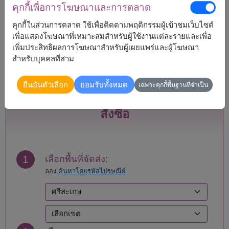
คุกกี้เพื่อการโฆษณาและการตลาด
กระบี่
แพร่
คุกกี้ในส่วนการตลาด ใช้เพื่อติดตามพฤติกรรมผู้เข้าชมเว็บไซต์
กรุงเทพ
ภูเก็ต
เพื่อแสดงโฆษณาที่เหมาะสมสำหรับผู้ใช้งานแต่ละรายและเพื่อ
กาญจนบุรี
มหาสารคาม
เพิ่มประสิทธิผลการโฆษณาสำหรับผู้เผยแพร่และผู้โฆษณา
กาฬสินธุ์
มุกดาหาร
สำหรับบุคคลที่สาม
กำแพงเพชร
แม่ฮ่องสอน
ขอนแก่น
ยโสธร
ยืนยันตัวเลือก
ยอมรับทั้งหมด
จันทบุรี
ยะลา
เฉพาะคุกกี้พื้นฐานที่จำเป็น
ฉะเชิงเทรา
ร้อยเอ็ด
ชลบุรี - พัทยา
ระนอง
สั่งซื้อ
ชัยนาท
ระยอง
ชัยภูมิ
ราชบุรี
ชุมพร
ลพบุรี
เชียงราย
ลำปาง
1
เลือกพื้นที่จัดส่ง:
เชียงใหม่
ลำพูน
ลอง
ค้นหาโดยรหัสไปรษณีย์
ตรัง
เลย
ตราด
ศรีสะเกษ
ตาก
สกลนคร
นครนายก
สงขลา
นครปฐม
สตูล