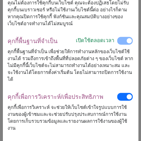
คุณไม่ต้องการใช้คุกกี้บนเว็บไซต์ คุณจะต้องปฏิเสธโดยไม่รับ
คุกกี้บนเบราวเซอร์ หรือไม่ใช้งานเว็บไซต์นี้ต่อ อย่างไรก็ตาม
จัดส่งได้เร็วสุด
พรุ่งนี้
หากคุณปิดการใช้คุกกี้ ฟังก์ชันและคุณสมบัติบางอย่างของ
แต่สามารถกำหนดวันได้
เว็บไซต์อาจทำงานได้ไม่สมบูรณ์
เปิดใช้ตลอดเวลา
คุกกี้พื้นฐานที่จำเป็น
2,000
ราคาตามพื้นที่จัดส่ง
฿
คุกกี้พื้นฐานที่จำเป็น เพื่อช่วยให้การทำงานหลักของเว็บไซต์ใช้
เริ่มต้นที่
งานได้ รวมถึงการเข้าถึงพื้นที่ที่ปลอดภัยต่าง ๆ ของเว็บไซต์ หาก
ไม่มีคุกกี้นี้เว็บไซต์จะไม่สามารถทำงานได้อย่างเหมาะสม และ
ฟรีจัดส่ง
ฟรีการ์ดเขียนข้อความ
+
จะใช้งานได้โดยการตั้งค่าเริ่มต้น โดยไม่สามารถปิดการใช้งาน
ได้
หมายเหตุ:
คุกกี้เพื่อการวิเคราะห์/เพื่อประสิทธิภาพ
การจัดและดอกไม้อาจจะแตกต่างจากที่เห็นในรูปบ้าง
เล็กน้อย ขึ้นอยู่กับฤดูกาลและพื้นที่จัดส่ง
คุกกี้เพื่อการวิเคราะห์ จะช่วยให้เว็บไซต์เข้าใจรูปแบบการใช้
ราคาเปลี่ยนแปลงตามพื้นที่จัดส่ง
งานของผู้เข้าชมและจะช่วยปรับปรุงประสบการณ์การใช้งาน
โดยการเก็บรวบรวมข้อมูลและรายงานผลการใช้งานของผู้ใช้
งาน
จัดส่งได้