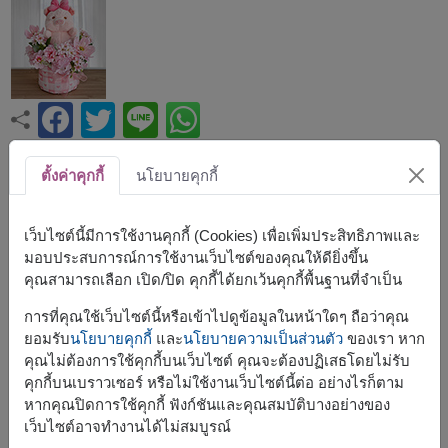
ขนาดโดยประมาณ:
ตั้งค่าคุกกี้
นโยบายคุกกี้
กว้าง: 30 ซม. x สูง: 40 ซม.
เว็บไซต์นี้มีการใช้งานคุกกี้ (Cookies) เพื่อเพิ่มประสิทธิภาพและ
เซ็ตของขวัญสุดน่ารักที่รวมตุ๊กตาหมูสีชมพูและดอกไม้
มอบประสบการณ์การใช้งานเว็บไซต์ของคุณให้ดียิ่งขึ้น
ประดิษฐ์คุณภาพดี จัดตกแต่งอย่างสวยงาม เหมาะสำหรับ
คุณสามารถเลือก เปิด/ปิด คุกกี้ได้ยกเว้นคุกกี้พื้นฐานที่จำเป็น
มอบเป็นของขวัญแทนความรัก ความห่วงใย และคำอวยพรใน
ทุกโอกาส
การที่คุณใช้เว็บไซต์นี้หรือเข้าไปดูข้อมูลในหน้าใดๆ ถือว่าคุณ
ยอมรับ
นโยบายคุกกี้
และ
นโยบายความเป็นส่วนตัว
ของเรา หาก
ช่อนี้ประกอบด้วย
คุณไม่ต้องการใช้คุกกี้บนเว็บไซต์ คุณจะต้องปฏิเสธโดยไม่รับ
คุกกี้บนเบราวเซอร์ หรือไม่ใช้งานเว็บไซต์นี้ต่อ อย่างไรก็ตาม
ตุ๊กตาหมูน้อยมีปีก
หากคุณปิดการใช้คุกกี้ ฟังก์ชันและคุณสมบัติบางอย่างของ
ตกแต่งด้วยดอกไม้ประดิษฐ์
เว็บไซต์อาจทำงานได้ไม่สมบูรณ์