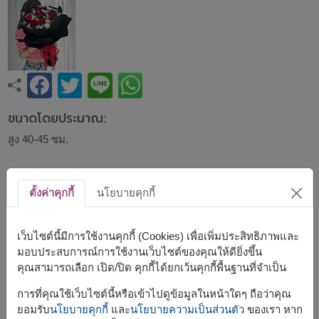
ขนาดโดยประมาณ:
สูง 40-45 ซม.
ช่อกุหลาบแดงพรีเมียม จัดร่วมกับดอกยิปโซและไลเซียนทัสสี
ขาว ห่อด้วยกระดาษสีดำตัดกับโบว์สีแดงอย่างโดดเด่น
ตั้งค่าคุกกี้
นโยบายคุกกี้
ถ่ายทอดความรัก ความโรแมนติก และความจริงใจ เหมาะ
สำหรับวันวาเลนไทน์ วันครบรอบ ขอแต่งงาน หรือเซอร์ไพรส์
คนพิเศษ
เว็บไซต์นี้มีการใช้งานคุกกี้ (Cookies) เพื่อเพิ่มประสิทธิภาพและ
มอบประสบการณ์การใช้งานเว็บไซต์ของคุณให้ดียิ่งขึ้น
สินค้าแบบที่ใกล้เคียงกัน ได้แก่
FLV642
,
FLV660
คุณสามารถเลือก เปิด/ปิด คุกกี้ได้ยกเว้นคุกกี้พื้นฐานที่จำเป็น
การที่คุณใช้เว็บไซต์นี้หรือเข้าไปดูข้อมูลในหน้าใดๆ ถือว่าคุณ
ยอมรับ
นโยบายคุกกี้
และ
นโยบายความเป็นส่วนตัว
ของเรา หาก