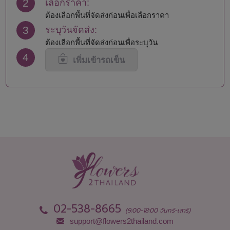
2
เลือกราคา:
นครพนม
สมุทรสงคราม
นครราชสีมา
สมุทรสาคร
ต้องเลือกพื้นที่จัดส่งก่อนเพื่อเลือกราคา
นครศรีธรรมราช
สระแก้ว
3
ระบุวันจัดส่ง:
นครสวรรค์
สระบุรี
ต้องเลือกพื้นที่จัดส่งก่อนเพื่อระบุวัน
นนทบุรี
สิงห์บุรี
4
น่าน
สุโขทัย
เพิ่มเข้ารถเข็น
บึงกาฬ
สุพรรณบุรี
บุรีรัมย์
สุราษฎร์ธานี
ปทุมธานี
สุรินทร์
ประจวบคีรีขันธ์
หนองคาย
ปราจีนบุรี
หนองบัวลำภู
พะเยา
อยุธยา
พังงา
อ่างทอง
พัทลุง
อำนาจเจริญ
พิจิตร
อุดรธานี
พิษณุโลก
อุตรดิตถ์
เพชรบุรี
อุทัยธานี
เพชรบูรณ์
อุบลราชธานี
02-538-8665
(9:00-18:00 จันทร์-เสาร์)
support@flowers2thailand.com