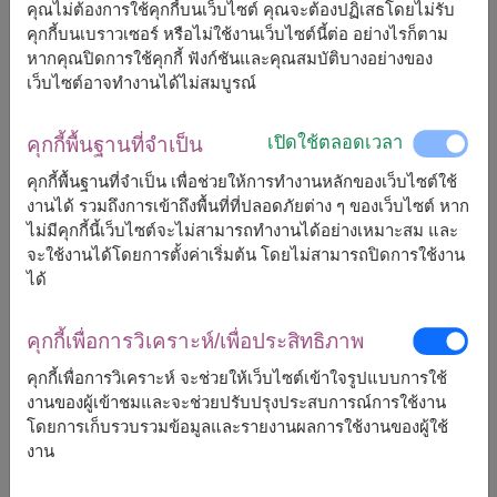
คุณไม่ต้องการใช้คุกกี้บนเว็บไซต์ คุณจะต้องปฏิเสธโดยไม่รับ
คุกกี้บนเบราวเซอร์ หรือไม่ใช้งานเว็บไซต์นี้ต่อ อย่างไรก็ตาม
จัดส่งได้เร็วสุด
อ., 11 ส.ค. 2026
หากคุณปิดการใช้คุกกี้ ฟังก์ชันและคุณสมบัติบางอย่างของ
แต่สามารถกำหนดวันได้
เว็บไซต์อาจทำงานได้ไม่สมบูรณ์
เปิดใช้ตลอดเวลา
คุกกี้พื้นฐานที่จำเป็น
1,500
ราคาตามพื้นที่จัดส่ง
฿
คุกกี้พื้นฐานที่จำเป็น เพื่อช่วยให้การทำงานหลักของเว็บไซต์ใช้
เริ่มต้นที่
งานได้ รวมถึงการเข้าถึงพื้นที่ที่ปลอดภัยต่าง ๆ ของเว็บไซต์ หาก
ไม่มีคุกกี้นี้เว็บไซต์จะไม่สามารถทำงานได้อย่างเหมาะสม และ
ฟรีจัดส่ง
ฟรีการ์ดเขียนข้อความ
+
จะใช้งานได้โดยการตั้งค่าเริ่มต้น โดยไม่สามารถปิดการใช้งาน
ได้
หมายเหตุ:
คุกกี้เพื่อการวิเคราะห์/เพื่อประสิทธิภาพ
การจัดและดอกไม้อาจจะแตกต่างจากที่เห็นในรูปบ้าง
เล็กน้อย ขึ้นอยู่กับฤดูกาลและพื้นที่จัดส่ง
คุกกี้เพื่อการวิเคราะห์ จะช่วยให้เว็บไซต์เข้าใจรูปแบบการใช้
ราคาเปลี่ยนแปลงตามพื้นที่จัดส่ง
งานของผู้เข้าชมและจะช่วยปรับปรุงประสบการณ์การใช้งาน
โดยการเก็บรวบรวมข้อมูลและรายงานผลการใช้งานของผู้ใช้
งาน
จัดส่งได้