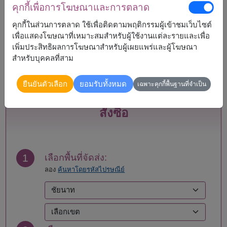
คุกกี้เพื่อการโฆษณาและการตลาด
กระบี่
แพร่
คุกกี้ในส่วนการตลาด ใช้เพื่อติดตามพฤติกรรมผู้เข้าชมเว็บไซต์
กรุงเทพ
ภูเก็ต
เพื่อแสดงโฆษณาที่เหมาะสมสำหรับผู้ใช้งานแต่ละรายและเพื่อ
กาญจนบุรี
มหาสารคาม
เพิ่มประสิทธิผลการโฆษณาสำหรับผู้เผยแพร่และผู้โฆษณา
กาฬสินธุ์
มุกดาหาร
สำหรับบุคคลที่สาม
กำแพงเพชร
แม่ฮ่องสอน
ขอนแก่น
ยโสธร
ยืนยันตัวเลือก
ยอมรับทั้งหมด
จันทบุรี
ร้อยเอ็ด
เฉพาะคุกกี้พื้นฐานที่จำเป็น
ฉะเชิงเทรา
ระนอง
ชลบุรี - พัทยา
ระยอง
สั่งซื้อ
ชัยนาท
ราชบุรี
ชัยภูมิ
ลพบุรี
ชุมพร
ลำปาง
เชียงราย
ลำพูน
1
เลือกพื้นที่จัดส่ง:
เชียงใหม่
เลย
ลอง
ค้นหาโดยรหัสไปรษณีย์
ตรัง
ศรีสะเกษ
ตราด
สกลนคร
ตาก
สงขลา
นครนายก
สตูล
นครปฐม
สมุทรปราการ