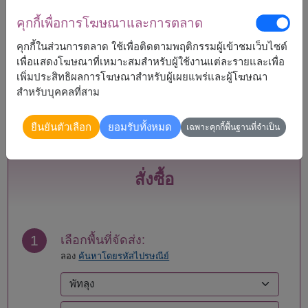
คุกกี้เพื่อการโฆษณาและการตลาด
จัดส่งได้
คุกกี้ในส่วนการตลาด ใช้เพื่อติดตามพฤติกรรมผู้เข้าชมเว็บไซต์
กระบี่
แพร่
เพื่อแสดงโฆษณาที่เหมาะสมสำหรับผู้ใช้งานแต่ละรายและเพื่อ
กรุงเทพ
ภูเก็ต
เพิ่มประสิทธิผลการโฆษณาสำหรับผู้เผยแพร่และผู้โฆษณา
กาญจนบุรี
มหาสารคาม
สำหรับบุคคลที่สาม
กาฬสินธุ์
มุกดาหาร
กำแพงเพชร
แม่ฮ่องสอน
ขอนแก่น
ยโสธร
ยืนยันตัวเลือก
ยอมรับทั้งหมด
เฉพาะคุกกี้พื้นฐานที่จำเป็น
จันทบุรี
ร้อยเอ็ด
ฉะเชิงเทรา
ระนอง
ชลบุรี - พัทยา
ระยอง
สั่งซื้อ
ชัยนาท
ราชบุรี
ชัยภูมิ
ลพบุรี
ชุมพร
ลำปาง
เชียงราย
ลำพูน
1
เลือกพื้นที่จัดส่ง:
เชียงใหม่
เลย
ลอง
ค้นหาโดยรหัสไปรษณีย์
ตรัง
ศรีสะเกษ
ตราด
สกลนคร
ตาก
สงขลา
นครนายก
สตูล