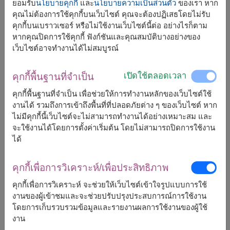
ยอมรับ
นโยบายคุกกี้
และ
นโยบายความเป็นส่วนตัว
ของเรา หาก
คุณไม่ต้องการใช้คุกกี้บนเว็บไซต์ คุณจะต้องปฏิเสธโดยไม่รับ
คุกกี้บนเบราวเซอร์ หรือไม่ใช้งานเว็บไซต์นี้ต่อ อย่างไรก็ตาม
หากคุณปิดการใช้คุกกี้ ฟังก์ชันและคุณสมบัติบางอย่างของ
จัดส่งได้เร็วสุด
วันนี้
เว็บไซต์อาจทำงานได้ไม่สมบูรณ์
แต่สามารถกำหนดวันได้
เปิดใช้ตลอดเวลา
คุกกี้พื้นฐานที่จำเป็น
1,400
ราคาตามพื้นที่จัดส่ง
คุกกี้พื้นฐานที่จำเป็น เพื่อช่วยให้การทำงานหลักของเว็บไซต์ใช้
฿
เริ่มต้นที่
งานได้ รวมถึงการเข้าถึงพื้นที่ที่ปลอดภัยต่าง ๆ ของเว็บไซต์ หาก
ไม่มีคุกกี้นี้เว็บไซต์จะไม่สามารถทำงานได้อย่างเหมาะสม และ
จะใช้งานได้โดยการตั้งค่าเริ่มต้น โดยไม่สามารถปิดการใช้งาน
ฟรีจัดส่ง
ฟรีการ์ดเขียนข้อความ
+
ได้
คุกกี้เพื่อการวิเคราะห์/เพื่อประสิทธิภาพ
หมายเหตุ:
การจัดและดอกไม้อาจจะแตกต่างจากที่เห็นในรูปบ้าง
คุกกี้เพื่อการวิเคราะห์ จะช่วยให้เว็บไซต์เข้าใจรูปแบบการใช้
เล็กน้อย ขึ้นอยู่กับฤดูกาลและพื้นที่จัดส่ง
งานของผู้เข้าชมและจะช่วยปรับปรุงประสบการณ์การใช้งาน
ราคาเปลี่ยนแปลงตามพื้นที่จัดส่ง
โดยการเก็บรวบรวมข้อมูลและรายงานผลการใช้งานของผู้ใช้
งาน