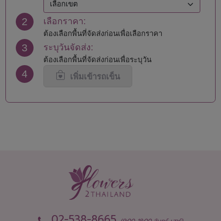
นครปฐม
สมุทรปราการ
2
เลือกราคา:
นครพนม
สมุทรสงคราม
นครราชสีมา
สมุทรสาคร
ต้องเลือกพื้นที่จัดส่งก่อนเพื่อเลือกราคา
นครศรีธรรมราช
สระแก้ว
3
ระบุวันจัดส่ง:
นครสวรรค์
สระบุรี
ต้องเลือกพื้นที่จัดส่งก่อนเพื่อระบุวัน
นนทบุรี
สิงห์บุรี
4
น่าน
สุโขทัย
เพิ่มเข้ารถเข็น
บึงกาฬ
สุพรรณบุรี
บุรีรัมย์
สุราษฎร์ธานี
ปทุมธานี
สุรินทร์
ประจวบคีรีขันธ์
หนองคาย
ปราจีนบุรี
หนองบัวลำภู
พะเยา
อยุธยา
พังงา
อ่างทอง
พัทลุง
อำนาจเจริญ
พิจิตร
อุดรธานี
พิษณุโลก
อุตรดิตถ์
เพชรบุรี
อุทัยธานี
เพชรบูรณ์
อุบลราชธานี
02-538-8665
(9:00-18:00 จันทร์-เสาร์)