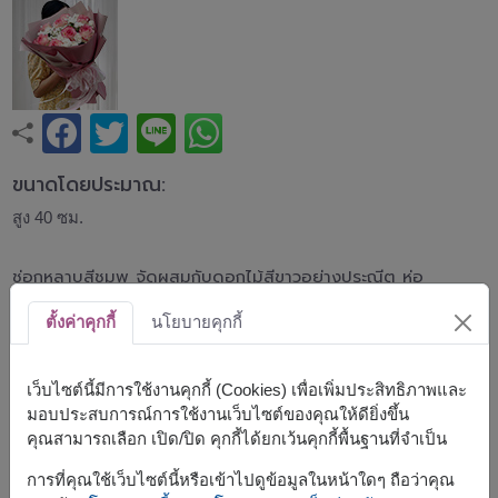
ขนาดโดยประมาณ:
สูง 40 ซม.
ช่อกุหลาบสีชมพู จัดผสมกับดอกไม้สีขาวอย่างประณีต ห่อ
ด้วยกระดาษสีชมพูเข้ม ให้ความรู้สึกอ่อนหวาน หรูหรา และ
อบอุ่น เหมาะสำหรับวันเกิด วันครบรอบ แสดงความยินดี หรือ
ตั้งค่าคุกกี้
นโยบายคุกกี้
มอบแทนความรักและความห่วงใย
*สีของดอกกุหลาบชมพูอาจมีความแตกต่างจากรูปภาพตัวอย่าง
เว็บไซต์นี้มีการใช้งานคุกกี้ (Cookies) เพื่อเพิ่มประสิทธิภาพและ
เนื่องจากสายพันธุ์ของดอกไม้จะขึ้นอยู่กับสต็อกสินค้าในแต่ละวัน
มอบประสบการณ์การใช้งานเว็บไซต์ของคุณให้ดียิ่งขึ้น
คุณสามารถเลือก เปิด/ปิด คุกกี้ได้ยกเว้นคุกกี้พื้นฐานที่จำเป็น
สินค้าแบบที่ใกล้เคียงกัน ได้แก่
FLV697
การที่คุณใช้เว็บไซต์นี้หรือเข้าไปดูข้อมูลในหน้าใดๆ ถือว่าคุณ