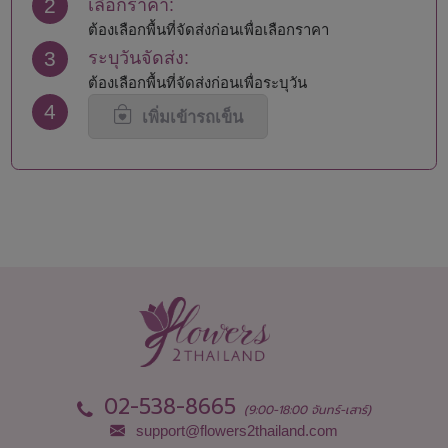
2
เลือกราคา:
นครพนม
สมุทรสงคราม
นครราชสีมา
สมุทรสาคร
ต้องเลือกพื้นที่จัดส่งก่อนเพื่อเลือกราคา
นครศรีธรรมราช
สระแก้ว
3
ระบุวันจัดส่ง:
นครสวรรค์
สระบุรี
ต้องเลือกพื้นที่จัดส่งก่อนเพื่อระบุวัน
นนทบุรี
สิงห์บุรี
4
น่าน
สุโขทัย
เพิ่มเข้ารถเข็น
บึงกาฬ
สุพรรณบุรี
บุรีรัมย์
สุราษฎร์ธานี
ปทุมธานี
สุรินทร์
ประจวบคีรีขันธ์
หนองคาย
ปราจีนบุรี
หนองบัวลำภู
พะเยา
อยุธยา
พังงา
อ่างทอง
พัทลุง
อำนาจเจริญ
พิจิตร
อุดรธานี
พิษณุโลก
อุตรดิตถ์
เพชรบุรี
อุทัยธานี
เพชรบูรณ์
อุบลราชธานี
02-538-8665
(9:00-18:00 จันทร์-เสาร์)
support@flowers2thailand.com