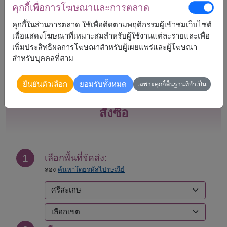
คุกกี้เพื่อการโฆษณาและการตลาด
กระบี่
แพร่
คุกกี้ในส่วนการตลาด ใช้เพื่อติดตามพฤติกรรมผู้เข้าชมเว็บไซต์
กรุงเทพ
ภูเก็ต
เพื่อแสดงโฆษณาที่เหมาะสมสำหรับผู้ใช้งานแต่ละรายและเพื่อ
กาญจนบุรี
มหาสารคาม
เพิ่มประสิทธิผลการโฆษณาสำหรับผู้เผยแพร่และผู้โฆษณา
กาฬสินธุ์
มุกดาหาร
สำหรับบุคคลที่สาม
กำแพงเพชร
แม่ฮ่องสอน
ขอนแก่น
ยโสธร
ยืนยันตัวเลือก
ยอมรับทั้งหมด
จันทบุรี
ร้อยเอ็ด
เฉพาะคุกกี้พื้นฐานที่จำเป็น
ฉะเชิงเทรา
ระนอง
ชลบุรี - พัทยา
ระยอง
สั่งซื้อ
ชัยนาท
ราชบุรี
ชัยภูมิ
ลพบุรี
ชุมพร
ลำปาง
เชียงราย
ลำพูน
1
เลือกพื้นที่จัดส่ง:
เชียงใหม่
เลย
ลอง
ค้นหาโดยรหัสไปรษณีย์
ตรัง
ศรีสะเกษ
ตราด
สกลนคร
ตาก
สงขลา
นครนายก
สตูล
นครปฐม
สมุทรปราการ