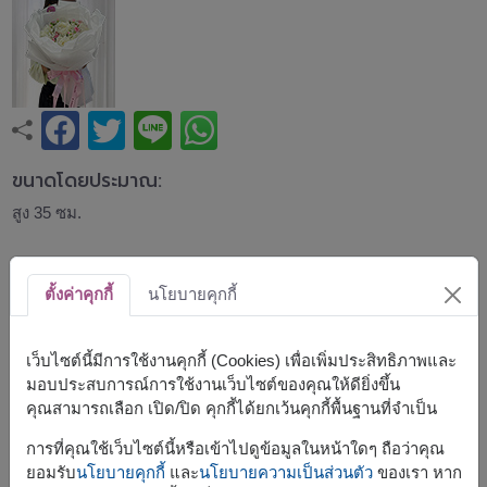
ขนาดโดยประมาณ:
สูง 35 ซม.
ช่อกุหลาบสีขาวผสมกุหลาบสเปรย์สีชมพูอ่อน จัดอย่างอ่อน
หวานและเรียบหรู พร้อมดอกยิปโซและดอกไม้แซม สื่อถึงความ
ตั้งค่าคุกกี้
นโยบายคุกกี้
บริสุทธิ์ ความอ่อนโยน และความห่วงใย เหมาะสำหรับวันเกิด
วันครบรอบ แสดงความยินดี หรือมอบให้คนสำคัญในทุก
โอกาส
เว็บไซต์นี้มีการใช้งานคุกกี้ (Cookies) เพื่อเพิ่มประสิทธิภาพและ
มอบประสบการณ์การใช้งานเว็บไซต์ของคุณให้ดียิ่งขึ้น
สินค้าแบบที่ใกล้เคียงกัน ได้แก่
FLV662
,
FLV620
,
FLV453
คุณสามารถเลือก เปิด/ปิด คุกกี้ได้ยกเว้นคุกกี้พื้นฐานที่จำเป็น
การที่คุณใช้เว็บไซต์นี้หรือเข้าไปดูข้อมูลในหน้าใดๆ ถือว่าคุณ
ยอมรับ
นโยบายคุกกี้
และ
นโยบายความเป็นส่วนตัว
ของเรา หาก