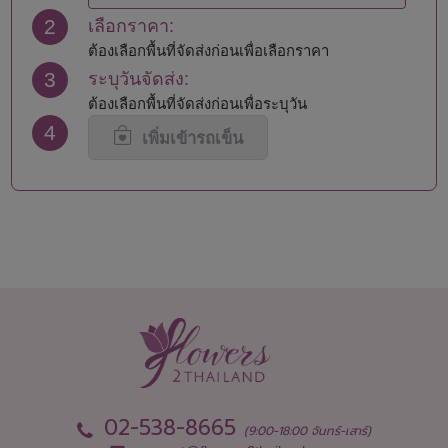
นครปฐม
สมุทรปราการ
2
เลือกราคา:
นครพนม
สมุทรสงคราม
นครราชสีมา
สมุทรสาคร
ต้องเลือกพื้นที่จัดส่งก่อนเพื่อเลือกราคา
นครศรีธรรมราช
สระแก้ว
3
ระบุวันจัดส่ง:
นครสวรรค์
สระบุรี
ต้องเลือกพื้นที่จัดส่งก่อนเพื่อระบุวัน
นนทบุรี
สิงห์บุรี
4
น่าน
สุโขทัย
เพิ่มเข้ารถเข็น
บึงกาฬ
สุพรรณบุรี
บุรีรัมย์
สุราษฎร์ธานี
ปทุมธานี
สุรินทร์
ประจวบคีรีขันธ์
หนองคาย
ปราจีนบุรี
หนองบัวลำภู
พะเยา
อยุธยา
พังงา
อ่างทอง
พัทลุง
อำนาจเจริญ
พิจิตร
อุดรธานี
พิษณุโลก
อุตรดิตถ์
เพชรบุรี
อุทัยธานี
เพชรบูรณ์
อุบลราชธานี
02-538-8665
(9:00-18:00 จันทร์-เสาร์)