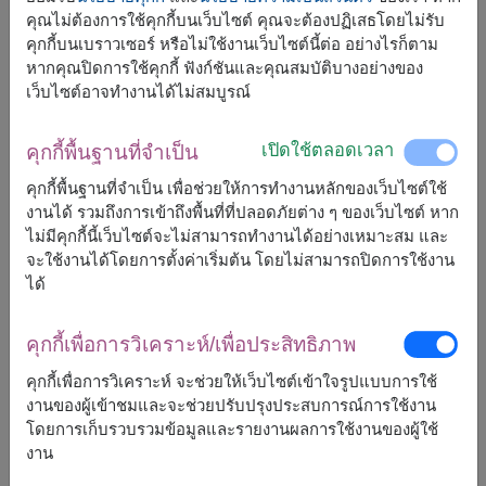
คุณไม่ต้องการใช้คุกกี้บนเว็บไซต์ คุณจะต้องปฏิเสธโดยไม่รับ
คุกกี้บนเบราวเซอร์ หรือไม่ใช้งานเว็บไซต์นี้ต่อ อย่างไรก็ตาม
หากคุณปิดการใช้คุกกี้ ฟังก์ชันและคุณสมบัติบางอย่างของ
จัดส่งได้เร็วสุด
วันนี้
เว็บไซต์อาจทำงานได้ไม่สมบูรณ์
แต่สามารถกำหนดวันได้
เปิดใช้ตลอดเวลา
คุกกี้พื้นฐานที่จำเป็น
4,500
ราคาตามพื้นที่จัดส่ง
฿
คุกกี้พื้นฐานที่จำเป็น เพื่อช่วยให้การทำงานหลักของเว็บไซต์ใช้
เริ่มต้นที่
งานได้ รวมถึงการเข้าถึงพื้นที่ที่ปลอดภัยต่าง ๆ ของเว็บไซต์ หาก
ไม่มีคุกกี้นี้เว็บไซต์จะไม่สามารถทำงานได้อย่างเหมาะสม และ
จะใช้งานได้โดยการตั้งค่าเริ่มต้น โดยไม่สามารถปิดการใช้งาน
ฟรีจัดส่ง
ฟรีการ์ดเขียนข้อความ
+
ได้
หมายเหตุ:
คุกกี้เพื่อการวิเคราะห์/เพื่อประสิทธิภาพ
การจัดและดอกไม้อาจจะแตกต่างจากที่เห็นในรูปบ้าง
คุกกี้เพื่อการวิเคราะห์ จะช่วยให้เว็บไซต์เข้าใจรูปแบบการใช้
เล็กน้อย ขึ้นอยู่กับฤดูกาลและพื้นที่จัดส่ง
งานของผู้เข้าชมและจะช่วยปรับปรุงประสบการณ์การใช้งาน
ราคาเปลี่ยนแปลงตามพื้นที่จัดส่ง
โดยการเก็บรวบรวมข้อมูลและรายงานผลการใช้งานของผู้ใช้
งาน