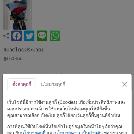
ขนาดโดยประมาณ:
สูง 60 ซม.
ช่อกุหลาบแดง จัดเรียงอย่างประณีตและห่อด้วยกระดาษ
สีน้ำเงินเข้ม ให้ความรู้สึกเรียบหรู ทันสมัย และสง่างาม สีแดง
ตั้งค่าคุกกี้
นโยบายคุกกี้
ของดอกกุหลาบตัดกับโทนสีน้ำเงินได้อย่างโดดเด่น เหมาะ
สำหรับวันครบรอบ วันวาเลนไทน์ หรือมอบแทนความรักและ
ความจริงใจ
เว็บไซต์นี้มีการใช้งานคุกกี้ (Cookies) เพื่อเพิ่มประสิทธิภาพและ
แนะนำให้สั่งล่วงหน้า
มอบประสบการณ์การใช้งานเว็บไซต์ของคุณให้ดียิ่งขึ้น
คุณสามารถเลือก เปิด/ปิด คุกกี้ได้ยกเว้นคุกกี้พื้นฐานที่จำเป็น
สินค้าแบบที่ใกล้เคียงกัน ได้แก่
FLV629
,
FLV585
การที่คุณใช้เว็บไซต์นี้หรือเข้าไปดูข้อมูลในหน้าใดๆ ถือว่าคุณ
ยอมรับ
นโยบายคุกกี้
และ
นโยบายความเป็นส่วนตัว
ของเรา หาก