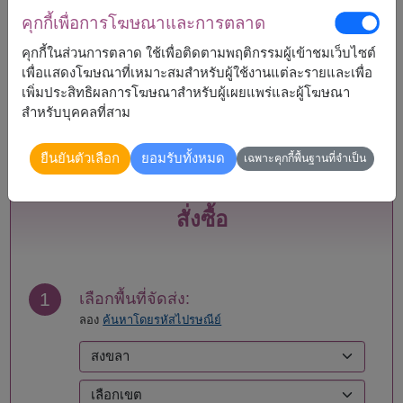
จัดส่งได้
คุกกี้เพื่อการโฆษณาและการตลาด
กระบี่
แพร่
คุกกี้ในส่วนการตลาด ใช้เพื่อติดตามพฤติกรรมผู้เข้าชมเว็บไซต์
กรุงเทพ
ภูเก็ต
เพื่อแสดงโฆษณาที่เหมาะสมสำหรับผู้ใช้งานแต่ละรายและเพื่อ
กาญจนบุรี
มหาสารคาม
เพิ่มประสิทธิผลการโฆษณาสำหรับผู้เผยแพร่และผู้โฆษณา
กาฬสินธุ์
มุกดาหาร
สำหรับบุคคลที่สาม
กำแพงเพชร
แม่ฮ่องสอน
ขอนแก่น
ยโสธร
ยืนยันตัวเลือก
ยอมรับทั้งหมด
เฉพาะคุกกี้พื้นฐานที่จำเป็น
จันทบุรี
ร้อยเอ็ด
ฉะเชิงเทรา
ระนอง
ชลบุรี - พัทยา
ระยอง
สั่งซื้อ
ชัยนาท
ราชบุรี
ชัยภูมิ
ลพบุรี
ชุมพร
ลำปาง
เชียงราย
ลำพูน
1
เลือกพื้นที่จัดส่ง:
เชียงใหม่
เลย
ลอง
ค้นหาโดยรหัสไปรษณีย์
ตรัง
ศรีสะเกษ
ตราด
สกลนคร
ตาก
สงขลา
นครนายก
สตูล