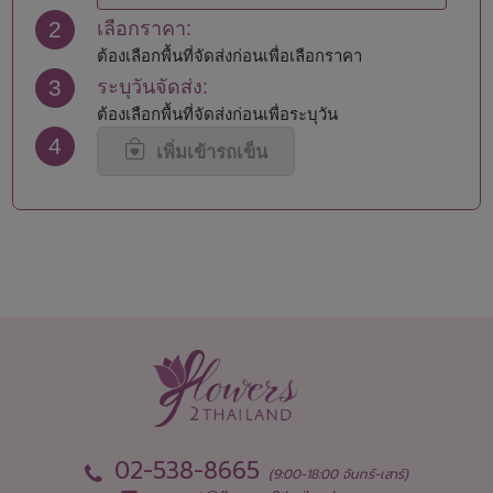
นครปฐม
สมุทรปราการ
2
เลือกราคา:
นครพนม
สมุทรสงคราม
นครราชสีมา
สมุทรสาคร
ต้องเลือกพื้นที่จัดส่งก่อนเพื่อเลือกราคา
นครศรีธรรมราช
สระแก้ว
3
ระบุวันจัดส่ง:
นครสวรรค์
สระบุรี
ต้องเลือกพื้นที่จัดส่งก่อนเพื่อระบุวัน
นนทบุรี
สิงห์บุรี
4
น่าน
สุโขทัย
เพิ่มเข้ารถเข็น
บึงกาฬ
สุพรรณบุรี
บุรีรัมย์
สุราษฎร์ธานี
ปทุมธานี
สุรินทร์
ประจวบคีรีขันธ์
หนองคาย
ปราจีนบุรี
หนองบัวลำภู
พะเยา
อยุธยา
พังงา
อ่างทอง
พัทลุง
อำนาจเจริญ
พิจิตร
อุดรธานี
พิษณุโลก
อุตรดิตถ์
เพชรบุรี
อุทัยธานี
เพชรบูรณ์
อุบลราชธานี
02-538-8665
(9:00-18:00 จันทร์-เสาร์)