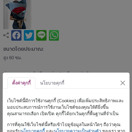
ขนาดโดยประมาณ:
สูง 60 ซม.
ช่อกุหลาบแดง จัดเรียงอย่างประณีตและห่อด้วยกระดาษ
สีน้ำเงินเข้ม ให้ความรู้สึกเรียบหรู ทันสมัย และสง่างาม สีแดง
ตั้งค่าคุกกี้
นโยบายคุกกี้
ของดอกกุหลาบตัดกับโทนสีน้ำเงินได้อย่างโดดเด่น เหมาะ
สำหรับวันครบรอบ วันวาเลนไทน์ หรือมอบแทนความรักและ
ความจริงใจ
เว็บไซต์นี้มีการใช้งานคุกกี้ (Cookies) เพื่อเพิ่มประสิทธิภาพและ
แนะนำให้สั่งล่วงหน้า
มอบประสบการณ์การใช้งานเว็บไซต์ของคุณให้ดียิ่งขึ้น
คุณสามารถเลือก เปิด/ปิด คุกกี้ได้ยกเว้นคุกกี้พื้นฐานที่จำเป็น
สินค้าแบบที่ใกล้เคียงกัน ได้แก่
FLV629
,
FLV585
การที่คุณใช้เว็บไซต์นี้หรือเข้าไปดูข้อมูลในหน้าใดๆ ถือว่าคุณ
ยอมรับ
นโยบายคุกกี้
และ
นโยบายความเป็นส่วนตัว
ของเรา หาก