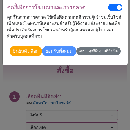
จัดส่งได้
คุกกี้เพื่อการโฆษณาและการตลาด
กระบี่
แพร่
คุกกี้ในส่วนการตลาด ใช้เพื่อติดตามพฤติกรรมผู้เข้าชมเว็บไซต์
กรุงเทพ
ภูเก็ต
เพื่อแสดงโฆษณาที่เหมาะสมสำหรับผู้ใช้งานแต่ละรายและเพื่อ
กาญจนบุรี
มหาสารคาม
เพิ่มประสิทธิผลการโฆษณาสำหรับผู้เผยแพร่และผู้โฆษณา
กาฬสินธุ์
มุกดาหาร
สำหรับบุคคลที่สาม
กำแพงเพชร
แม่ฮ่องสอน
ขอนแก่น
ยโสธร
ยืนยันตัวเลือก
ยอมรับทั้งหมด
เฉพาะคุกกี้พื้นฐานที่จำเป็น
จันทบุรี
ร้อยเอ็ด
ฉะเชิงเทรา
ระนอง
ชลบุรี - พัทยา
ระยอง
สั่งซื้อ
ชัยนาท
ราชบุรี
ชัยภูมิ
ลพบุรี
ชุมพร
ลำปาง
เชียงราย
ลำพูน
1
เลือกพื้นที่จัดส่ง:
เชียงใหม่
เลย
ลอง
ค้นหาโดยรหัสไปรษณีย์
ตรัง
ศรีสะเกษ
ตราด
สกลนคร
ตาก
สงขลา
นครนายก
สตูล