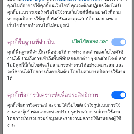
คุณไม่ต้องการใช้คุกกี้บนเว็บไซต์ คุณจะต้องปฏิเสธโดยไม่รับ
คุกกี้บนเบราวเซอร์ หรือไม่ใช้งานเว็บไซต์นี้ต่อ อย่างไรก็ตาม
หากคุณปิดการใช้คุกกี้ ฟังก์ชันและคุณสมบัติบางอย่างของ
จัดส่งได้เร็วสุด
อ., 11 ส.ค. 2026
เว็บไซต์อาจทำงานได้ไม่สมบูรณ์
แต่สามารถกำหนดวันได้
เปิดใช้ตลอดเวลา
คุกกี้พื้นฐานที่จำเป็น
4,500
ราคาตามพื้นที่จัดส่ง
฿
คุกกี้พื้นฐานที่จำเป็น เพื่อช่วยให้การทำงานหลักของเว็บไซต์ใช้
เริ่มต้นที่
งานได้ รวมถึงการเข้าถึงพื้นที่ที่ปลอดภัยต่าง ๆ ของเว็บไซต์ หาก
ไม่มีคุกกี้นี้เว็บไซต์จะไม่สามารถทำงานได้อย่างเหมาะสม และ
จะใช้งานได้โดยการตั้งค่าเริ่มต้น โดยไม่สามารถปิดการใช้งาน
ฟรีจัดส่ง
ฟรีการ์ดเขียนข้อความ
+
ได้
หมายเหตุ:
คุกกี้เพื่อการวิเคราะห์/เพื่อประสิทธิภาพ
การจัดและดอกไม้อาจจะแตกต่างจากที่เห็นในรูปบ้าง
คุกกี้เพื่อการวิเคราะห์ จะช่วยให้เว็บไซต์เข้าใจรูปแบบการใช้
เล็กน้อย ขึ้นอยู่กับฤดูกาลและพื้นที่จัดส่ง
งานของผู้เข้าชมและจะช่วยปรับปรุงประสบการณ์การใช้งาน
ราคาเปลี่ยนแปลงตามพื้นที่จัดส่ง
โดยการเก็บรวบรวมข้อมูลและรายงานผลการใช้งานของผู้ใช้
งาน