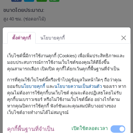
ขนาดโดยประมาณ:
สูง 40 ซม. (ช่อดอกไม้)
บอกรักอย่างมีสไตล์ด้วยช่อกุหลาบแดงพรีเมียม จับคู่กับ
ตั้งค่าคุกกี้
นโยบายคุกกี้
ตุ๊กตาหมีนุ่มน่ารักและช็อกโกแลต Ferrero Rocher คุณภาพ
เยี่ยม เหมาะสำหรับวันเกิด วันครบรอบ วันวาเลนไทน์ หรือทุก
โอกาสที่ต้องการสร้างความประทับใจ พร้อมบริการจัดส่งทั่ว
เว็บไซต์นี้มีการใช้งานคุกกี้ (Cookies) เพื่อเพิ่มประสิทธิภาพและ
ประเทศไทย
มอบประสบการณ์การใช้งานเว็บไซต์ของคุณให้ดียิ่งขึ้น
คุณสามารถเลือก เปิด/ปิด คุกกี้ได้ยกเว้นคุกกี้พื้นฐานที่จำเป็น
สินค้าประกอบด้วย :
การที่คุณใช้เว็บไซต์นี้หรือเข้าไปดูข้อมูลในหน้าใดๆ ถือว่าคุณ
ช่อดอกไม้สด
ยอมรับ
นโยบายคุกกี้
และ
นโยบายความเป็นส่วนตัว
ของเรา หาก
ตุ๊กตา (สูง 28 ซม.)
คุณไม่ต้องการใช้คุกกี้บนเว็บไซต์ คุณจะต้องปฏิเสธโดยไม่รับ
ช็อคโกแลตเฟอร์เรโรรอชเชอร์ 16 ลูก (1 กล่อง)
คุกกี้บนเบราวเซอร์ หรือไม่ใช้งานเว็บไซต์นี้ต่อ อย่างไรก็ตาม
หากคุณปิดการใช้คุกกี้ ฟังก์ชันและคุณสมบัติบางอย่างของ
เว็บไซต์อาจทำงานได้ไม่สมบูรณ์
เปิดใช้ตลอดเวลา
คุกกี้พื้นฐานที่จำเป็น
จัดส่งได้เร็วสุด
พรุ่งนี้
ใน
บางพื้นที่
และ
พฤ., 13 ส.ค. 2026