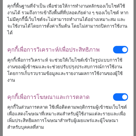
สำหรับพื้นที่อื่นๆ
คุกกี้พื้นฐานที่จำเป็น เพื่อช่วยให้การทำงานหลักของเว็บไซต์ใช้
แต่สามารถกำหนดวันได้
งานได้ รวมถึงการเข้าถึงพื้นที่ที่ปลอดภัยต่าง ๆ ของเว็บไซต์ หาก
ไม่มีคุกกี้นี้เว็บไซต์จะไม่สามารถทำงานได้อย่างเหมาะสม และ
จะใช้งานได้โดยการตั้งค่าเริ่มต้น โดยไม่สามารถปิดการใช้งาน
ได้
2,900
ราคาตามพื้นที่จัดส่ง
฿
เริ่มต้นที่
คุกกี้เพื่อการวิเคราะห์/เพื่อประสิทธิภาพ
ฟรีจัดส่ง
ฟรีการ์ดเขียนข้อความ
+
คุกกี้เพื่อการวิเคราะห์ จะช่วยให้เว็บไซต์เข้าใจรูปแบบการใช้
งานของผู้เข้าชมและจะช่วยปรับปรุงประสบการณ์การใช้งาน
โดยการเก็บรวบรวมข้อมูลและรายงานผลการใช้งานของผู้ใช้
จัดส่งได้
งาน
ทั่วประเทศ
คุกกี้เพื่อการโฆษณาและการตลาด
คุกกี้ในส่วนการตลาด ใช้เพื่อติดตามพฤติกรรมผู้เข้าชมเว็บไซต์
เพื่อแสดงโฆษณาที่เหมาะสมสำหรับผู้ใช้งานแต่ละรายและเพื่อ
สั่งซื้อ
เพิ่มประสิทธิผลการโฆษณาสำหรับผู้เผยแพร่และผู้โฆษณา
สำหรับบุคคลที่สาม