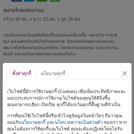
ขนาดโดยประมาณ:
กว้าง: 30 ซม. x ยาว: 22 ซม. x สูง: 35 ซม.
กระเช้าของขวัญพรีเมียมที่รวบรวมเครื่องดื่ม ของว่าง กาแฟ
ซุป และผลิตภัณฑ์นำเข้าคุณภาพ จัดตกแต่งอย่างสวยงาม
เหมาะสำหรับของขวัญองค์กร ของขวัญขอบคุณ แสดงความ
ยินดี และทุกโอกาสแห่งความประทับใจ
ตะกร้านี้ประกอบด้วย
ตั้งค่าคุกกี้
นโยบายคุกกี้
อะเมซิง เกรซ กราโนล่า 250 กรัม
บลูไดมอนด์ อัลมอนด์ 30 กรัม
Bluekoff กาแฟดริป 50 กรัม (10 กรัม x 5 ซอง)
เว็บไซต์นี้มีการใช้งานคุกกี้ (Cookies) เพื่อเพิ่มประสิทธิภาพและ
คาร์ส แครกเกอร์ 125 กรัม
มอบประสบการณ์การใช้งานเว็บไซต์ของคุณให้ดียิ่งขึ้น
Solan De Cabras น้ำแร่ 500 มล.
คุณสามารถเลือก เปิด/ปิด คุกกี้ได้ยกเว้นคุกกี้พื้นฐานที่จำเป็น
โคลุสซี่ แครกเกอร์ 250 กรัม
ครัฟ มันทอดอบกรอบ 28 กรัม
การที่คุณใช้เว็บไซต์นี้หรือเข้าไปดูข้อมูลในหน้าใดๆ ถือว่าคุณ
Lady Anna ซุปครีม 70 กรัม (35 กรัม x 2 ซอง)
ยอมรับ
นโยบายคุกกี้
และ
นโยบายความเป็นส่วนตัว
ของเรา หาก
คุณไม่ต้องการใช้คุกกี้บนเว็บไซต์ คุณจะต้องปฏิเสธโดยไม่รับ