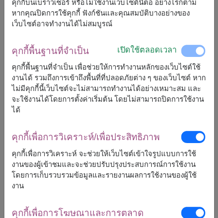
คุกกี้บนเบราวเซอร์ หรือไม่ใช้งานเว็บไซต์นี้ต่อ อย่างไรก็ตาม
หากคุณปิดการใช้คุกกี้ ฟังก์ชันและคุณสมบัติบางอย่างของ
เว็บไซต์อาจทำงานได้ไม่สมบูรณ์
จัดส่งได้เร็วสุด
พฤ., 13 ส.ค. 2026
แต่สามารถกำหนดวันได้
เปิดใช้ตลอดเวลา
คุกกี้พื้นฐานที่จำเป็น
คุกกี้พื้นฐานที่จำเป็น เพื่อช่วยให้การทำงานหลักของเว็บไซต์ใช้
งานได้ รวมถึงการเข้าถึงพื้นที่ที่ปลอดภัยต่าง ๆ ของเว็บไซต์ หาก
2,090
ราคาตามพื้นที่จัดส่ง
฿
ไม่มีคุกกี้นี้เว็บไซต์จะไม่สามารถทำงานได้อย่างเหมาะสม และ
เริ่มต้นที่
จะใช้งานได้โดยการตั้งค่าเริ่มต้น โดยไม่สามารถปิดการใช้งาน
ได้
ฟรีจัดส่ง
ฟรีการ์ดเขียนข้อความ
+
คุกกี้เพื่อการวิเคราะห์/เพื่อประสิทธิภาพ
คุกกี้เพื่อการวิเคราะห์ จะช่วยให้เว็บไซต์เข้าใจรูปแบบการใช้
หมายเหตุ:
งานของผู้เข้าชมและจะช่วยปรับปรุงประสบการณ์การใช้งาน
ตระกร้า/แพ็กเกจ อาจจะแตกต่างจากรูปบ้าง
โดยการเก็บรวบรวมข้อมูลและรายงานผลการใช้งานของผู้ใช้
ถ้าสินค้าบางชนิดไม่สามารถหามาได้ในฤดูกาลนั้นๆ
งาน
เราจะทำการเปลี่ยนสินค้าที่คล้ายกันที่มีราคาเท่ากัน
หรือมากกว่า
คุกกี้เพื่อการโฆษณาและการตลาด