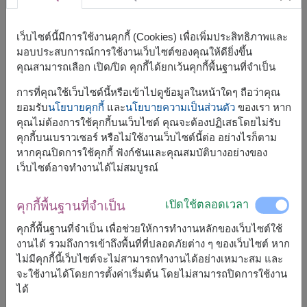
เว็บไซต์นี้มีการใช้งานคุกกี้ (Cookies) เพื่อเพิ่มประสิทธิภาพและ
มอบประสบการณ์การใช้งานเว็บไซต์ของคุณให้ดียิ่งขึ้น
คุณสามารถเลือก เปิด/ปิด คุกกี้ได้ยกเว้นคุกกี้พื้นฐานที่จำเป็น
ขนาดโดยประมาณ:
การที่คุณใช้เว็บไซต์นี้หรือเข้าไปดูข้อมูลในหน้าใดๆ ถือว่าคุณ
กว้าง: 10 ซม. x ยาว: 20 ซม. x สูง: 20 ซม.
ยอมรับ
นโยบายคุกกี้
และ
นโยบายความเป็นส่วนตัว
ของเรา หาก
คุณไม่ต้องการใช้คุกกี้บนเว็บไซต์ คุณจะต้องปฏิเสธโดยไม่รับ
กระเช้าของขวัญสปา – กระเช้าของขวัญคริสต์มาสสุด
คุกกี้บนเบราวเซอร์ หรือไม่ใช้งานเว็บไซต์นี้ต่อ อย่างไรก็ตาม
พิเศษ
หากคุณปิดการใช้คุกกี้ ฟังก์ชันและคุณสมบัติบางอย่างของ
ฉลองคริสต์มาสด้วย กระเช้าของขวัญสปา จาก Marks &
เว็บไซต์อาจทำงานได้ไม่สมบูรณ์
Spencer ที่คัดสรรของพรีเมียมเพื่อมอบความสุขและความ
ประทับใจ เหมาะสำหรับคริสต์มาส วันเกิด หรือโอกาสพิเศษต่าง
เปิดใช้ตลอดเวลา
ๆ
คุกกี้พื้นฐานที่จำเป็น
คุกกี้พื้นฐานที่จำเป็น เพื่อช่วยให้การทำงานหลักของเว็บไซต์ใช้
กระเช้านี้ประกอบด้วย:
งานได้ รวมถึงการเข้าถึงพื้นที่ที่ปลอดภัยต่าง ๆ ของเว็บไซต์ หาก
ไม่มีคุกกี้นี้เว็บไซต์จะไม่สามารถทำงานได้อย่างเหมาะสม และ
แป้งฝุ่นทาตัว มาร์ค แอนด์ส เปนเซอร์ แมคโนเลีย ฟล
อรัล คอลลเคชั่น 200 กรัม
จะใช้งานได้โดยการตั้งค่าเริ่มต้น โดยไม่สามารถปิดการใช้งาน
สบู่เหลวอาบน้ำ มาร์ค แอนด์ส เปนเซอร์ แมคโนเลีย
ได้
มอยส์เจอร์ ริช บาธ เอสเซนส์ 500 มิลลิลิตร