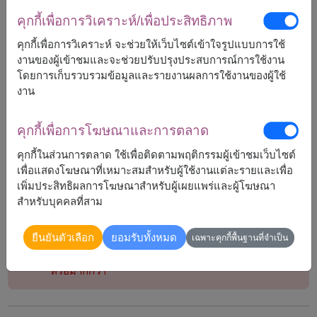
ครีมบำรุงมือและเล็บมาร์ค แอนด์ส เปนเซอร์ แมคโนเลีย
คุกกี้เพื่อการวิเคราะห์/เพื่อประสิทธิภาพ
ฟลอรัล คอลลเคชั่น 200 มิลลิลิตร
ตกแต่งด้วยดอกไม้ประดิษฐ์
คุกกี้เพื่อการวิเคราะห์ จะช่วยให้เว็บไซต์เข้าใจรูปแบบการใช้
งานของผู้เข้าชมและจะช่วยปรับปรุงประสบการณ์การใช้งาน
โดยการเก็บรวบรวมข้อมูลและรายงานผลการใช้งานของผู้ใช้
งาน
คุกกี้เพื่อการโฆษณาและการตลาด
2,290
ราคาตามพื้นที่จัดส่ง
฿
เริ่มต้นที่
คุกกี้ในส่วนการตลาด ใช้เพื่อติดตามพฤติกรรมผู้เข้าชมเว็บไซต์
เพื่อแสดงโฆษณาที่เหมาะสมสำหรับผู้ใช้งานแต่ละรายและเพื่อ
เพิ่มประสิทธิผลการโฆษณาสำหรับผู้เผยแพร่และผู้โฆษณา
สำหรับบุคคลที่สาม
หมายเหตุ:
ตระกร้า/แพ็กเกจ อาจจะแตกต่างจากรูปบ้าง
ยืนยันตัวเลือก
ยอมรับทั้งหมด
เฉพาะคุกกี้พื้นฐานที่จำเป็น
ถ้าสินค้าบางชนิดไม่สามารถหามาได้ในฤดูกาลนั้นๆ
เราจะทำการเปลี่ยนสินค้าที่คล้ายกันที่มีราคาเท่ากัน
หรือมากกว่า