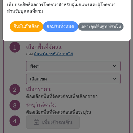
ชลบุรี - พัทยา
ระยอง
เพิ่มประสิทธิผลการโฆษณาสำหรับผู้เผยแพร่และผู้โฆษณา
ชัยนาท
ราชบุรี
สำหรับบุคคลที่สาม
ชุมพร
ลพบุรี
สั่งซื้อ
เชียงราย
ลำปาง
ยืนยันตัวเลือก
ยอมรับทั้งหมด
เฉพาะคุกกี้พื้นฐานที่จำเป็น
เชียงใหม่
สงขลา
ตรัง
สมุทรปราการ
ตาก
สมุทรสงคราม
1
เลือกพื้นที่จัดส่ง:
นครนายก
สมุทรสาคร
ลอง
ค้นหาโดยรหัสไปรษณีย์
นครปฐม
สระแก้ว
นครพนม
สระบุรี
นครราชสีมา
สิงห์บุรี
นครศรีธรรมราช
สุโขทัย
นครสวรรค์
สุพรรณบุรี
2
เลือกราคา:
นนทบุรี
สุราษฎร์ธานี
น่าน
สุรินทร์
ต้องเลือกพื้นที่จัดส่งก่อนเพื่อเลือกราคา
บุรีรัมย์
หนองคาย
3
ระบุวันจัดส่ง:
ปทุมธานี
อยุธยา
ต้องเลือกพื้นที่จัดส่งก่อนเพื่อระบุวัน
ประจวบคีรีขันธ์
อ่างทอง
4
ปราจีนบุรี
อุดรธานี
เพิ่มเข้ารถเข็น
พะเยา
อุตรดิตถ์