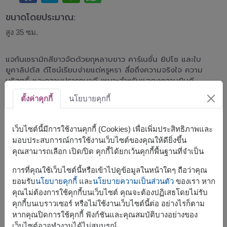
ขนาดโดยประมาณ:
สูง 35 ซม.
แจกันเซรามิกสีขาวจัดด้วยกุหลาบขาว คาร์เนชั่น ยิปโซ และใบ
ยูคาลิปตัส ดีไซน์เรียบง่ายแต่หรูหรา สื่อถึงความจริงใจ ความ
บริสุทธิ์ และความปรารถนาดี เหมาะสำหรับแสดงความยินดี
เยี่ยมผู้ใหญ่ เปิดสำนักงาน หรือเป็นของขวัญในทุกโอกาส
ตั้งค่าคุกกี้
นโยบายคุกกี้
สินค้าแบบที่ใกล้เคียงกัน ได้แก่
FLV502
,
FLV547
เว็บไซต์นี้มีการใช้งานคุกกี้ (Cookies) เพื่อเพิ่มประสิทธิภาพและ
มอบประสบการณ์การใช้งานเว็บไซต์ของคุณให้ดียิ่งขึ้น
คุณสามารถเลือก เปิด/ปิด คุกกี้ได้ยกเว้นคุกกี้พื้นฐานที่จำเป็น
การที่คุณใช้เว็บไซต์นี้หรือเข้าไปดูข้อมูลในหน้าใดๆ ถือว่าคุณ
จัดส่งได้เร็วสุด
พรุ่งนี้
ยอมรับ
นโยบายคุกกี้
และ
นโยบายความเป็นส่วนตัว
ของเรา หาก
แต่สามารถกำหนดวันได้
คุณไม่ต้องการใช้คุกกี้บนเว็บไซต์ คุณจะต้องปฏิเสธโดยไม่รับ
คุกกี้บนเบราวเซอร์ หรือไม่ใช้งานเว็บไซต์นี้ต่อ อย่างไรก็ตาม
หากคุณปิดการใช้คุกกี้ ฟังก์ชันและคุณสมบัติบางอย่างของ
ราคาตามพื้นที่จัดส่ง
เว็บไซต์อาจทำงานได้ไม่สมบูรณ์