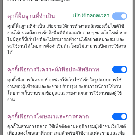
1,400
฿
เริ่มต้นที่
เปิดใช้ตลอดเวลา
คุกกี้พื้นฐานที่จำเป็น
ฟรีจัดส่ง
ฟรีการ์ดเขียนข้อความ
+
คุกกี้พื้นฐานที่จำเป็น เพื่อช่วยให้การทำงานหลักของเว็บไซต์ใช้
งานได้ รวมถึงการเข้าถึงพื้นที่ที่ปลอดภัยต่าง ๆ ของเว็บไซต์ หาก
ไม่มีคุกกี้นี้เว็บไซต์จะไม่สามารถทำงานได้อย่างเหมาะสม และ
หมายเหตุ:
จะใช้งานได้โดยการตั้งค่าเริ่มต้น โดยไม่สามารถปิดการใช้งาน
การจัดและดอกไม้อาจจะแตกต่างจากที่เห็นในรูปบ้าง
ได้
เล็กน้อย ขึ้นอยู่กับฤดูกาลและพื้นที่จัดส่ง
ราคาเปลี่ยนแปลงตามพื้นที่จัดส่ง
คุกกี้เพื่อการวิเคราะห์/เพื่อประสิทธิภาพ
คุกกี้เพื่อการวิเคราะห์ จะช่วยให้เว็บไซต์เข้าใจรูปแบบการใช้
งานของผู้เข้าชมและจะช่วยปรับปรุงประสบการณ์การใช้งาน
จัดส่งได้
โดยการเก็บรวบรวมข้อมูลและรายงานผลการใช้งานของผู้ใช้
กระบี่
พิจิตร
งาน
กรุงเทพ
พิษณุโลก
กำแพงเพชร
เพชรบุรี
คุกกี้เพื่อการโฆษณาและการตลาด
ขอนแก่น
เพชรบูรณ์
จันทบุรี
ภูเก็ต
คุกกี้ในส่วนการตลาด ใช้เพื่อติดตามพฤติกรรมผู้เข้าชมเว็บไซต์
ฉะเชิงเทรา
ร้อยเอ็ด
เพื่อแสดงโฆษณาที่เหมาะสมสำหรับผู้ใช้งานแต่ละรายและเพื่อ