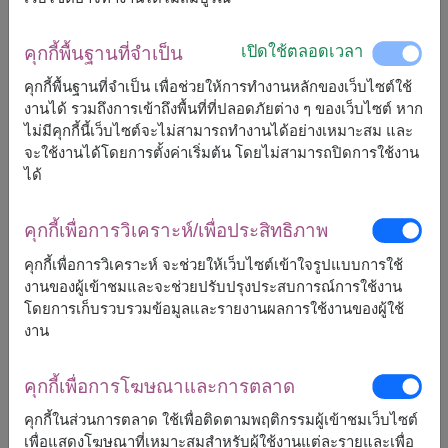
1,400
฿
เริ่มต้นที่
เปิดใช้ตลอดเวลา
คุกกี้พื้นฐานที่จำเป็น
ฟรีจัดส่ง
ฟรีการ์ดเขียนข้อความ
+
คุกกี้พื้นฐานที่จำเป็น เพื่อช่วยให้การทำงานหลักของเว็บไซต์ใช้
งานได้ รวมถึงการเข้าถึงพื้นที่ที่ปลอดภัยต่าง ๆ ของเว็บไซต์ หาก
ไม่มีคุกกี้นี้เว็บไซต์จะไม่สามารถทำงานได้อย่างเหมาะสม และ
หมายเหตุ:
จะใช้งานได้โดยการตั้งค่าเริ่มต้น โดยไม่สามารถปิดการใช้งาน
การจัดและดอกไม้อาจจะแตกต่างจากที่เห็นในรูปบ้าง
ได้
เล็กน้อย ขึ้นอยู่กับฤดูกาลและพื้นที่จัดส่ง
ราคาเปลี่ยนแปลงตามพื้นที่จัดส่ง
คุกกี้เพื่อการวิเคราะห์/เพื่อประสิทธิภาพ
คุกกี้เพื่อการวิเคราะห์ จะช่วยให้เว็บไซต์เข้าใจรูปแบบการใช้
งานของผู้เข้าชมและจะช่วยปรับปรุงประสบการณ์การใช้งาน
จัดส่งได้
โดยการเก็บรวบรวมข้อมูลและรายงานผลการใช้งานของผู้ใช้
กระบี่
พิจิตร
งาน
กรุงเทพ
พิษณุโลก
กำแพงเพชร
เพชรบุรี
คุกกี้เพื่อการโฆษณาและการตลาด
ขอนแก่น
เพชรบูรณ์
จันทบุรี
ภูเก็ต
คุกกี้ในส่วนการตลาด ใช้เพื่อติดตามพฤติกรรมผู้เข้าชมเว็บไซต์
ฉะเชิงเทรา
ร้อยเอ็ด
เพื่อแสดงโฆษณาที่เหมาะสมสำหรับผู้ใช้งานแต่ละรายและเพื่อ