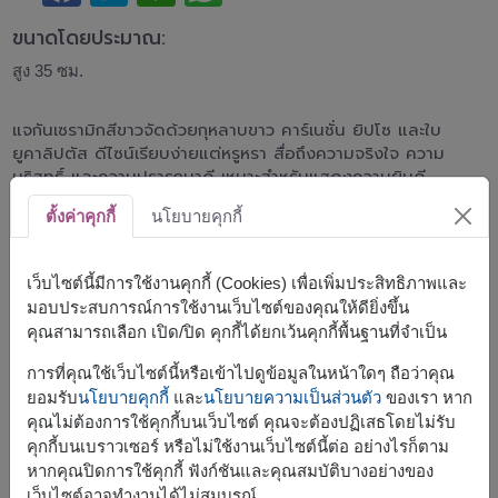
ขนาดโดยประมาณ:
สูง 35 ซม.
แจกันเซรามิกสีขาวจัดด้วยกุหลาบขาว คาร์เนชั่น ยิปโซ และใบ
ยูคาลิปตัส ดีไซน์เรียบง่ายแต่หรูหรา สื่อถึงความจริงใจ ความ
บริสุทธิ์ และความปรารถนาดี เหมาะสำหรับแสดงความยินดี
เยี่ยมผู้ใหญ่ เปิดสำนักงาน หรือเป็นของขวัญในทุกโอกาส
ตั้งค่าคุกกี้
นโยบายคุกกี้
สินค้าแบบที่ใกล้เคียงกัน ได้แก่
FLV502
,
FLV547
เว็บไซต์นี้มีการใช้งานคุกกี้ (Cookies) เพื่อเพิ่มประสิทธิภาพและ
มอบประสบการณ์การใช้งานเว็บไซต์ของคุณให้ดียิ่งขึ้น
คุณสามารถเลือก เปิด/ปิด คุกกี้ได้ยกเว้นคุกกี้พื้นฐานที่จำเป็น
การที่คุณใช้เว็บไซต์นี้หรือเข้าไปดูข้อมูลในหน้าใดๆ ถือว่าคุณ
จัดส่งได้เร็วสุด
จ., 10 ส.ค. 2026
ยอมรับ
นโยบายคุกกี้
และ
นโยบายความเป็นส่วนตัว
ของเรา หาก
แต่สามารถกำหนดวันได้
คุณไม่ต้องการใช้คุกกี้บนเว็บไซต์ คุณจะต้องปฏิเสธโดยไม่รับ
คุกกี้บนเบราวเซอร์ หรือไม่ใช้งานเว็บไซต์นี้ต่อ อย่างไรก็ตาม
หากคุณปิดการใช้คุกกี้ ฟังก์ชันและคุณสมบัติบางอย่างของ
ราคาตามพื้นที่จัดส่ง
เว็บไซต์อาจทำงานได้ไม่สมบูรณ์