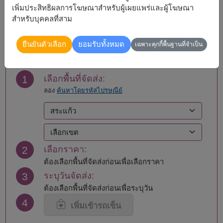
ชลบุรี - พัทยา
ระยอง
เพิ่มประสิทธิผลการโฆษณาสำหรับผู้เผยแพร่และผู้โฆษณา
ชัยนาท
ราชบุรี
สำหรับบุคคลที่สาม
ชุมพร
ลพบุรี
สั่งซื้อ
เชียงราย
ลำปาง
ยืนยันตัวเลือก
ยอมรับทั้งหมด
เฉพาะคุกกี้พื้นฐานที่จำเป็น
เชียงใหม่
สงขลา
ตรัง
สมุทรปราการ
ตาก
สมุทรสงคราม
1
เลือกพื้นที่จัดส่ง:
นครนายก
สมุทรสาคร
ลอง
ค้นหาโดยรหัสไปรษณีย์
นครปฐม
สระแก้ว
นครพนม
สระบุรี
นครราชสีมา
สิงห์บุรี
นครศรีธรรมราช
สุโขทัย
นครสวรรค์
สุพรรณบุรี
2
เลือกราคา:
นนทบุรี
สุราษฎร์ธานี
น่าน
สุรินทร์
ต้องเลือกพื้นที่จัดส่งก่อนเพื่อเลือกราคา
บุรีรัมย์
หนองคาย
3
ระบุวันจัดส่ง:
ปทุมธานี
อยุธยา
ต้องเลือกพื้นที่จัดส่งก่อนเพื่อระบุวัน
ประจวบคีรีขันธ์
อ่างทอง
4
ปราจีนบุรี
อุดรธานี
เพิ่มเข้ารถเข็น
พะเยา
อุตรดิตถ์