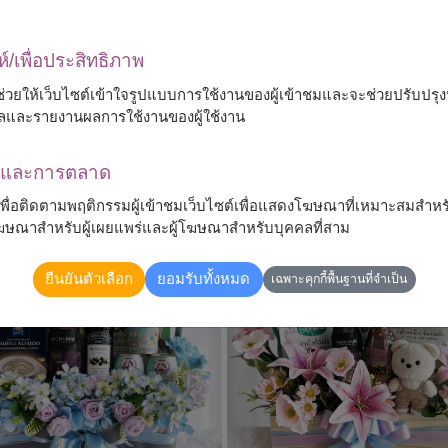
ห์/เพื่อประสิทธิภาพ
Love & Latte
Everyday Luxury
 จะช่วยให้เว็บไซต์เข้าใจรูปแบบการใช้งานของผู้เข้าชมและจะช่วยปรับป
ลและรายงานผลการใช้งานของผู้ใช้งาน
ดอกไม้ประดิษฐ์ & Starbucks
กระเช้าของขวัญ & ดอกทานตะว
฿
2,790
฿
2,490
ณาและการตลาด
มีอะไรบ้าง?
มีอะไรบ้าง?
้เพื่อติดตามพฤติกรรมผู้เข้าชมเว็บไซต์เพื่อแสดงโฆษณาที่เหมาะสมสำหร
รโฆษณาสำหรับผู้เผยแพร่และผู้โฆษณาสำหรับบุคคลที่สาม
ยืนยันตัวเลือก
ยอมรับทั้งหมด
เฉพาะคุกกี้พื้นฐานที่จำเป็น