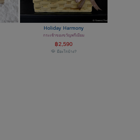
Holiday Harmony
กระเช้าของขวัญพรีเมียม
฿
2,590
มีอะไรบ้าง?