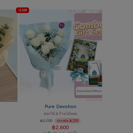
-
฿
100
Pure Devotion
ดอกไม้ & ก้านไม้หอม
฿
2,700
฿
100
ประหยัด
฿
2,600