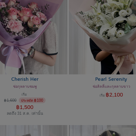
Cherish Her
Pearl Serenity
ช่อกุหลาบชมพู
ช่อลิลลี่และกุหลาบขาว
฿
2,100
เริ่ม
เริ่ม
฿
1,600
฿
100
ประหยัด
฿
1,500
ลดถึง 31 ส.ค. เท่านั้น