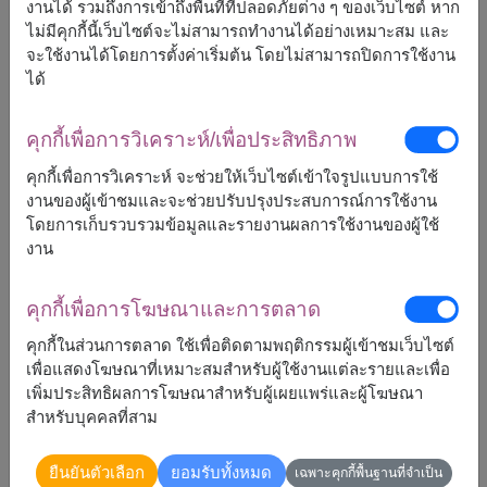
งานได้ รวมถึงการเข้าถึงพื้นที่ที่ปลอดภัยต่าง ๆ ของเว็บไซต์ หาก
ไม่มีคุกกี้นี้เว็บไซต์จะไม่สามารถทำงานได้อย่างเหมาะสม และ
9,999
ราคาตามพื้นที่จัดส่ง
฿
จะใช้งานได้โดยการตั้งค่าเริ่มต้น โดยไม่สามารถปิดการใช้งาน
เริ่มต้นที่
ได้
ฟรีจัดส่ง
ฟรีการ์ดเขียนข้อความ
+
คุกกี้เพื่อการวิเคราะห์/เพื่อประสิทธิภาพ
คุกกี้เพื่อการวิเคราะห์ จะช่วยให้เว็บไซต์เข้าใจรูปแบบการใช้
จัดส่งได้
งานของผู้เข้าชมและจะช่วยปรับปรุงประสบการณ์การใช้งาน
โดยการเก็บรวบรวมข้อมูลและรายงานผลการใช้งานของผู้ใช้
ทั่วประเทศ
งาน
คุกกี้เพื่อการโฆษณาและการตลาด
สั่งซื้อ
คุกกี้ในส่วนการตลาด ใช้เพื่อติดตามพฤติกรรมผู้เข้าชมเว็บไซต์
เพื่อแสดงโฆษณาที่เหมาะสมสำหรับผู้ใช้งานแต่ละรายและเพื่อ
เพิ่มประสิทธิผลการโฆษณาสำหรับผู้เผยแพร่และผู้โฆษณา
สำหรับบุคคลที่สาม
1
เลือกพื้นที่จัดส่ง:
ลอง
ค้นหาโดยรหัสไปรษณีย์
ยืนยันตัวเลือก
ยอมรับทั้งหมด
เฉพาะคุกกี้พื้นฐานที่จำเป็น