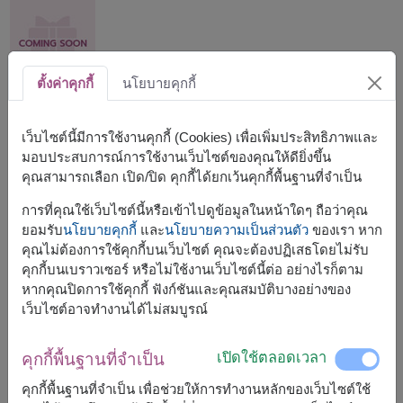
ตั้งค่าคุกกี้
นโยบายคุกกี้
เว็บไซต์นี้มีการใช้งานคุกกี้ (Cookies) เพื่อเพิ่มประสิทธิภาพและ
ขนาดโดยประมาณ:
มอบประสบการณ์การใช้งานเว็บไซต์ของคุณให้ดียิ่งขึ้น
ไม่ระบุ
คุณสามารถเลือก เปิด/ปิด คุกกี้ได้ยกเว้นคุกกี้พื้นฐานที่จำเป็น
การที่คุณใช้เว็บไซต์นี้หรือเข้าไปดูข้อมูลในหน้าใดๆ ถือว่าคุณ
กำลังเตรียมของขวัญวันวาเลนไทน์...❤️
ยอมรับ
นโยบายคุกกี้
และ
นโยบายความเป็นส่วนตัว
ของเรา หาก
คุณไม่ต้องการใช้คุกกี้บนเว็บไซต์ คุณจะต้องปฏิเสธโดยไม่รับ
คุกกี้บนเบราวเซอร์ หรือไม่ใช้งานเว็บไซต์นี้ต่อ อย่างไรก็ตาม
หากคุณปิดการใช้คุกกี้ ฟังก์ชันและคุณสมบัติบางอย่างของ
เว็บไซต์อาจทำงานได้ไม่สมบูรณ์
จัดส่งได้เร็วสุด
พรุ่งนี้
ใน
บางพื้นที่
และ
อ., 11 ส.ค. 2026
สำหรับพื้นที่อื่นๆ
เปิดใช้ตลอดเวลา
คุกกี้พื้นฐานที่จำเป็น
แต่สามารถกำหนดวันได้
คุกกี้พื้นฐานที่จำเป็น เพื่อช่วยให้การทำงานหลักของเว็บไซต์ใช้