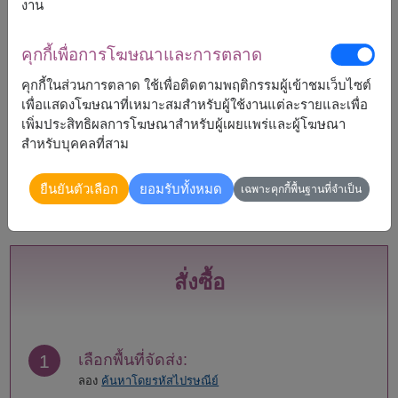
งาน
ราคาเปลี่ยนแปลงตามพื้นที่จัดส่ง
คุกกี้เพื่อการโฆษณาและการตลาด
จัดส่งได้
คุกกี้ในส่วนการตลาด ใช้เพื่อติดตามพฤติกรรมผู้เข้าชมเว็บไซต์
เพื่อแสดงโฆษณาที่เหมาะสมสำหรับผู้ใช้งานแต่ละรายและเพื่อ
กระบี่
แพร่
เพิ่มประสิทธิผลการโฆษณาสำหรับผู้เผยแพร่และผู้โฆษณา
กรุงเทพ
ภูเก็ต
สำหรับบุคคลที่สาม
กาญจนบุรี
มหาสารคาม
กาฬสินธุ์
มุกดาหาร
ยืนยันตัวเลือก
ยอมรับทั้งหมด
เฉพาะคุกกี้พื้นฐานที่จำเป็น
กำแพงเพชร
ยโสธร
ขอนแก่น
ร้อยเอ็ด
จันทบุรี
ระนอง
ฉะเชิงเทรา
ระยอง
ชลบุรี - พัทยา
ราชบุรี
สั่งซื้อ
ชัยนาท
ลพบุรี
ชัยภูมิ
ลำปาง
ชุมพร
ลำพูน
เชียงราย
เลย
1
เลือกพื้นที่จัดส่ง:
เชียงใหม่
ศรีสะเกษ
ลอง
ค้นหาโดยรหัสไปรษณีย์
ตรัง
สกลนคร