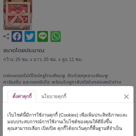
ขนาดโดยประมาณ:
กว้าง: 25 ซม. x ยาว: 25 ซม. x สูง: 11 ซม.
กล่องดอกไม้ดีไซน์หรูโทนสีชมพู จัดด้วยกุหลาบสีชมพู
คาร์เนชั่น และดอกยิปโซ พร้อมใบยูคาลิปตัสในกล่องหน้าต่าง
ใส ผูกโบว์ผ้าซาตินสีชมพูอย่างประณีต สื่อถึงความรัก ความ
อ่อนโยน และความห่วงใย เหมาะสำหรับวันเกิด วันครบรอบ
ตั้งค่าคุกกี้
นโยบายคุกกี้
แสดงความยินดี หรือมอบเป็นของขวัญแทนความรู้สึกดี ๆ ใน
ทุกโอกาส
เว็บไซต์นี้มีการใช้งานคุกกี้ (Cookies) เพื่อเพิ่มประสิทธิภาพและ
มอบประสบการณ์การใช้งานเว็บไซต์ของคุณให้ดียิ่งขึ้น
* โทนสีชมพูอาจมีสีสันที่แตกต่างกันไปตามพื้นที่จัดส่ง
คุณสามารถเลือก เปิด/ปิด คุกกี้ได้ยกเว้นคุกกี้พื้นฐานที่จำเป็น