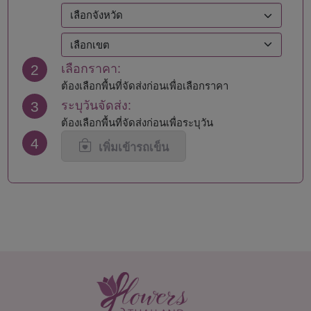
ตราด
สงขลา
ตาก
สตูล
นครนายก
สมุทรปราการ
นครปฐม
สมุทรสงคราม
2
เลือกราคา:
นครพนม
สมุทรสาคร
นครราชสีมา
สระแก้ว
ต้องเลือกพื้นที่จัดส่งก่อนเพื่อเลือกราคา
นครศรีธรรมราช
สระบุรี
3
ระบุวันจัดส่ง:
นครสวรรค์
สิงห์บุรี
ต้องเลือกพื้นที่จัดส่งก่อนเพื่อระบุวัน
นนทบุรี
สุโขทัย
4
น่าน
สุพรรณบุรี
เพิ่มเข้ารถเข็น
บึงกาฬ
สุราษฎร์ธานี
บุรีรัมย์
สุรินทร์
ปทุมธานี
หนองคาย
ประจวบคีรีขันธ์
หนองบัวลำภู
ปราจีนบุรี
อยุธยา
พะเยา
อ่างทอง
พังงา
อำนาจเจริญ
พัทลุง
อุดรธานี
พิจิตร
อุตรดิตถ์
พิษณุโลก
อุทัยธานี