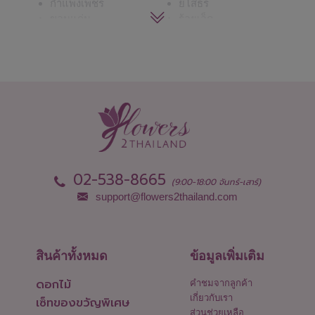
กำแพงเพชร
ยโสธร
ขอนแก่น
ร้อยเอ็ด
จันทบุรี
ระนอง
ฉะเชิงเทรา
ระยอง
ชลบุรี - พัทยา
ราชบุรี
ชัยนาท
ลพบุรี
ชัยภูมิ
ลำปาง
ชุมพร
ลำพูน
เชียงราย
เลย
เชียงใหม่
ศรีสะเกษ
ตรัง
สกลนคร
ตราด
สงขลา
02-538-8665
(9:00-18:00 จันทร์-เสาร์)
ตาก
สตูล
support@flowers2thailand.com
นครนายก
สมุทรปราการ
นครปฐม
สมุทรสงคราม
นครพนม
สมุทรสาคร
นครราชสีมา
สระแก้ว
สินค้าทั้งหมด
ข้อมูลเพิ่มเติม
นครศรีธรรมราช
สระบุรี
ดอกไม้
นครสวรรค์
สิงห์บุรี
คำชมจากลูกค้า
นนทบุรี
สุโขทัย
เกี่ยวกับเรา
เซ็ทของขวัญพิเศษ
น่าน
สุพรรณบุรี
ส่วนช่วยเหลือ