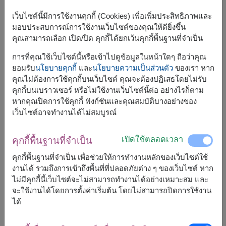
เว็บไซต์นี้มีการใช้งานคุกกี้ (Cookies) เพื่อเพิ่มประสิทธิภาพและ
มอบประสบการณ์การใช้งานเว็บไซต์ของคุณให้ดียิ่งขึ้น
คุณสามารถเลือก เปิด/ปิด คุกกี้ได้ยกเว้นคุกกี้พื้นฐานที่จำเป็น
การที่คุณใช้เว็บไซต์นี้หรือเข้าไปดูข้อมูลในหน้าใดๆ ถือว่าคุณ
ยอมรับ
นโยบายคุกกี้
และ
นโยบายความเป็นส่วนตัว
ของเรา หาก
คุณไม่ต้องการใช้คุกกี้บนเว็บไซต์ คุณจะต้องปฏิเสธโดยไม่รับ
คุกกี้บนเบราวเซอร์ หรือไม่ใช้งานเว็บไซต์นี้ต่อ อย่างไรก็ตาม
หากคุณปิดการใช้คุกกี้ ฟังก์ชันและคุณสมบัติบางอย่างของ
เว็บไซต์อาจทำงานได้ไม่สมบูรณ์
ขนาดโดยประมาณ:
ตุ๊กตาสูง 100 ซม.
เปิดใช้ตลอดเวลา
คุกกี้พื้นฐานที่จำเป็น
คุกกี้พื้นฐานที่จำเป็น เพื่อช่วยให้การทำงานหลักของเว็บไซต์ใช้
ของขวัญสุดคลาสสิคตลอดกาล ตุ๊กตาหมีขนนุ่มพร้อมกับช่อ
งานได้ รวมถึงการเข้าถึงพื้นที่ที่ปลอดภัยต่าง ๆ ของเว็บไซต์ หาก
ดอกกุหลาบแดง 🐻🌹
ไม่มีคุกกี้นี้เว็บไซต์จะไม่สามารถทำงานได้อย่างเหมาะสม และ
จะใช้งานได้โดยการตั้งค่าเริ่มต้น โดยไม่สามารถปิดการใช้งาน
สินค้าแบบที่ใกล้เคียงกัน ได้แก่
SPE123
,
SPE124
ได้