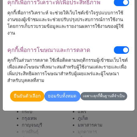
คุกกี้เพื่อการวิเคราะห์/เพื่อประสิทธิภาพ
คุกกี้เพื่อการวิเคราะห์ จะช่วยให้เว็บไซต์เข้าใจรูปแบบการใช้
งานของผู้เข้าชมและจะช่วยปรับปรุงประสบการณ์การใช้งาน
5,900
ราคาตามพื้นที่จัดส่ง
฿
โดยการเก็บรวบรวมข้อมูลและรายงานผลการใช้งานของผู้ใช้
เริ่มต้นที่
งาน
คุกกี้เพื่อการโฆษณาและการตลาด
หมายเหตุ:
คุกกี้ในส่วนการตลาด ใช้เพื่อติดตามพฤติกรรมผู้เข้าชมเว็บไซต์
การจัดและดอกไม้อาจจะแตกต่างจากที่เห็นในรูปบ้าง
เพื่อแสดงโฆษณาที่เหมาะสมสำหรับผู้ใช้งานแต่ละรายและเพื่อ
เล็กน้อย ขึ้นอยู่กับฤดูกาลและพื้นที่จัดส่ง
เพิ่มประสิทธิผลการโฆษณาสำหรับผู้เผยแพร่และผู้โฆษณา
ราคาเปลี่ยนแปลงตามพื้นที่จัดส่ง
สำหรับบุคคลที่สาม
ยืนยันตัวเลือก
ยอมรับทั้งหมด
เฉพาะคุกกี้พื้นฐานที่จำเป็น
จัดส่งได้
กระบี่
แพร่
กรุงเทพ
ภูเก็ต
กาญจนบุรี
มหาสารคาม
กาฬสินธุ์
มุกดาหาร