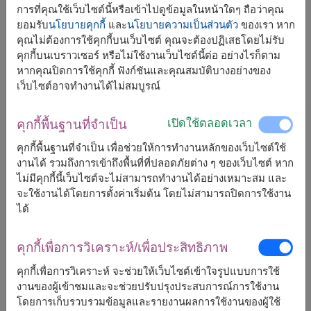
การที่คุณใช้เว็บไซต์นี้หรือเข้าไปดูข้อมูลในหน้าใดๆ ถือว่าคุณ
ยอมรับ
นโยบายคุกกี้
และ
นโยบายความเป็นส่วนตัว
ของเรา หาก
คุณไม่ต้องการใช้คุกกี้บนเว็บไซต์ คุณจะต้องปฏิเสธโดยไม่รับ
คุกกี้บนเบราวเซอร์ หรือไม่ใช้งานเว็บไซต์นี้ต่อ อย่างไรก็ตาม
หากคุณปิดการใช้คุกกี้ ฟังก์ชันและคุณสมบัติบางอย่างของ
เว็บไซต์อาจทำงานได้ไม่สมบูรณ์
เปิดใช้ตลอดเวลา
คุกกี้พื้นฐานที่จำเป็น
คุกกี้พื้นฐานที่จำเป็น เพื่อช่วยให้การทำงานหลักของเว็บไซต์ใช้
งานได้ รวมถึงการเข้าถึงพื้นที่ที่ปลอดภัยต่าง ๆ ของเว็บไซต์ หาก
ขนาดโดยประมาณ:
ไม่มีคุกกี้นี้เว็บไซต์จะไม่สามารถทำงานได้อย่างเหมาะสม และ
สูง : 65 ซม.
จะใช้งานได้โดยการตั้งค่าเริ่มต้น โดยไม่สามารถปิดการใช้งาน
ได้
ของขวัญประกอบด้วย :
คุกกี้เพื่อการวิเคราะห์/เพื่อประสิทธิภาพ
น้ำหอม วิคตอเรีย ซีเคร็ท บอมบ์เชล โอ เดอ เพอร์ฟูม
ขนาด 50 มล.
คุกกี้เพื่อการวิเคราะห์ จะช่วยให้เว็บไซต์เข้าใจรูปแบบการใช้
ขนมช็อคโกแล็ตคละแบบ (เฟอเรโร รอชเชอร์, สนิกเก
งานของผู้เข้าชมและจะช่วยปรับปรุงประสบการณ์การใช้งาน
อร์ส, ทอปเบอโรน)
โดยการเก็บรวบรวมข้อมูลและรายงานผลการใช้งานของผู้ใช้
ตกแต่งด้วยดอกไม้แห้ง